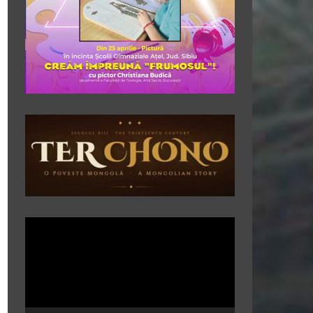
Player
video