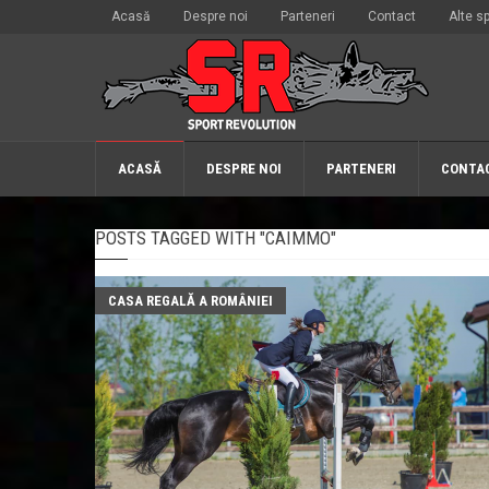
Acasă
Despre noi
Parteneri
Contact
Alte sp
ACASĂ
DESPRE NOI
PARTENERI
CONTA
POSTS TAGGED WITH "CAIMMO"
CASA REGALĂ A ROMÂNIEI