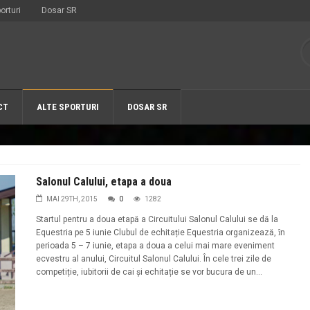
orturi
Dosar SR
CT
ALTE SPORTURI
DOSAR SR
Salonul Calului, etapa a doua
MAI 29TH, 2015
0
1282
Startul pentru a doua etapă a Circuitului Salonul Calului se dă la
Equestria pe 5 iunie Clubul de echitație Equestria organizează, ȋn
perioada 5 – 7 iunie, etapa a doua a celui mai mare eveniment
ecvestru al anului, Circuitul Salonul Calului. În cele trei zile de
competiție, iubitorii de cai şi echitație se vor bucura de un...