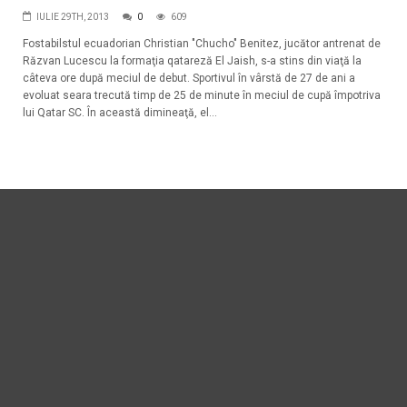
IULIE 29TH, 2013
0
609
Fostabilstul ecuadorian Christian "Chucho" Benitez, jucător antrenat de
Răzvan Lucescu la formaţia qatareză El Jaish, s-a stins din viaţă la
câteva ore după meciul de debut. Sportivul în vârstă de 27 de ani a
evoluat seara trecută timp de 25 de minute în meciul de cupă împotriva
lui Qatar SC. În această dimineaţă, el...