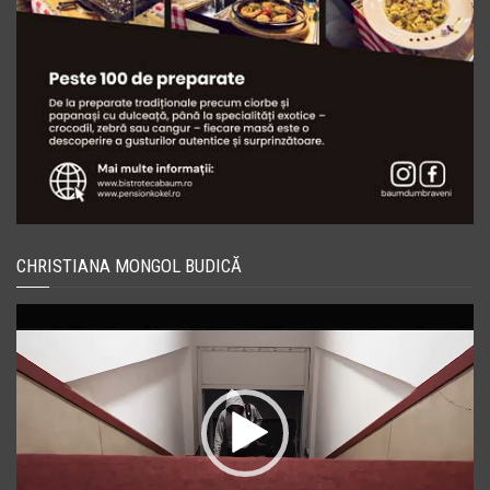
CHRISTIANA MONGOL BUDICĂ
Player
video