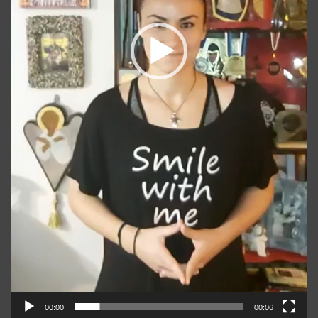
00:00
00:06