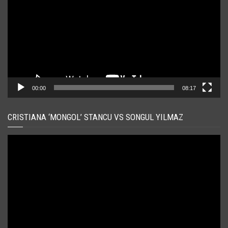
00:00
08:17
CRISTIANA ‘MONGOL’ STANCU VS SONGUL YILMAZ
Player
video