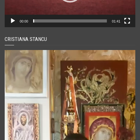
00:00
01:41
CRISTIANA STANCU
Player
video