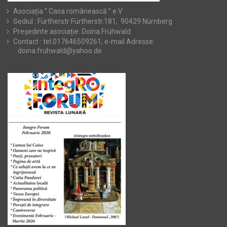
Asociația ” Casa românească ” e.V
Sediul : Fürtherstr Fürtherstr.181, 90429 Nürnberg
Președinte asociație: Doina Frühwald
Contact : tel.017646509261, e-mail Adresse:
doina.fruhwald@yahoo.de