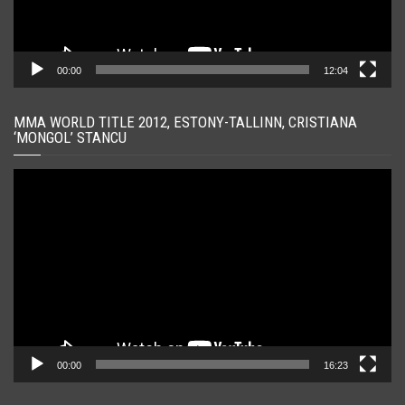
00:00
12:04
MMA WORLD TITLE 2012, ESTONY-TALLINN, CRISTIANA
‘MONGOL’ STANCU
Player
video
00:00
16:23