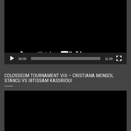
video
00:00
11:39
COLOSSEUM TOURNAMENT VIII – CRISTIANA MONGOL
STANCU VS IBTISSAM KASSRIOUI
Player
video