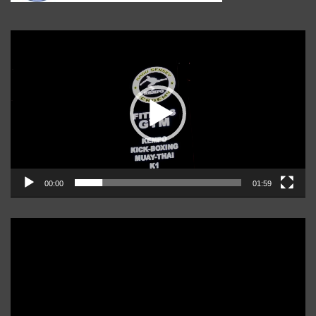
Player
video
00:00
01:59