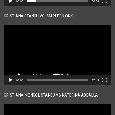
00:00
00:06
CRISTIANA STANCU VS. MARLEEN OKX
Player
video
00:00
17:45
CRISTIANA MONGOL STANCU VS KATERINA ABDALLA
Player
video