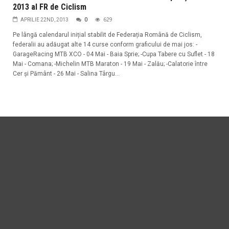
2013 al FR de Ciclism
APRILIE 22ND, 2013
0
629
Pe lângă calendarul inițial stabilit de Federația Română de Ciclism,
federalii au adăugat alte 14 curse conform graficului de mai jos: -
GarageRacing MTB XCO - 04 Mai - Baia Sprie; -Cupa Tabere cu Suflet - 18
Mai - Comana; -Michelin MTB Maraton - 19 Mai - Zalău; -Calatorie între
Cer şi Pământ - 26 Mai - Salina Târgu...