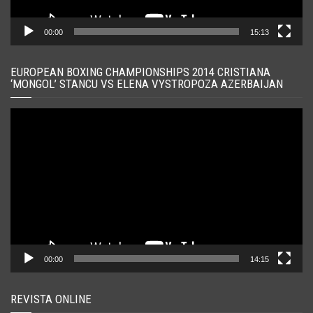
00:00
15:13
EUROPEAN BOXING CHAMPIONSHIPS 2014 CRISTIANA
‘MONGOL’ STANCU VS ELENA VYSTROPOZA AZERBAIJAN
Player
video
00:00
14:15
REVISTA ONLINE