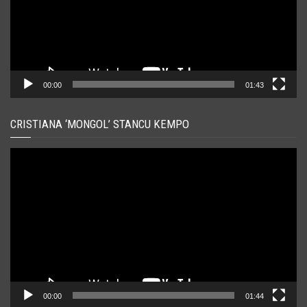
00:00
01:43
CRISTIANA ‘MONGOL’ STANCU KEMPO
Player
video
00:00
01:44