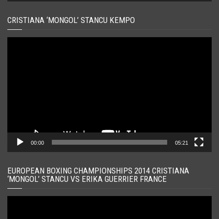
CRISTIANA ‘MONGOL’ STANCU KEMPO
Player
video
00:00
05:21
EUROPEAN BOXING CHAMPIONSHIPS 2014 CRISTIANA
‘MONGOL’ STANCU VS ERIKA GUERRIER FRANCE
Player
video