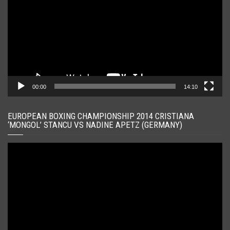
00:00
14:10
EUROPEAN BOXING CHAMPIONSHIP 2014 CRISTIANA
‘MONGOL’ STANCU VS NADINE APETZ (GERMANY)
Player
video