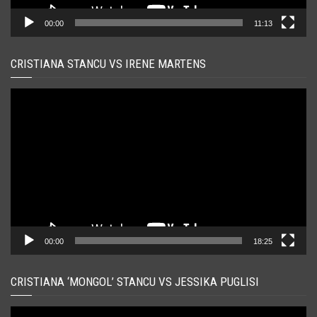
00:00
11:13
CRISTIANA STANCU VS IRENE MARTENS
Player
video
00:00
18:25
CRISTIANA ‘MONGOL’ STANCU VS JESSIKA PUGLISI
Player