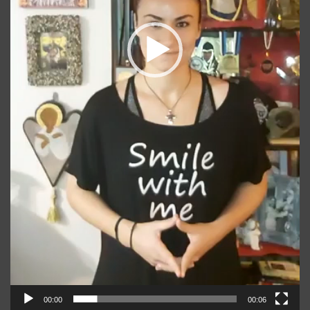
00:00
00:06