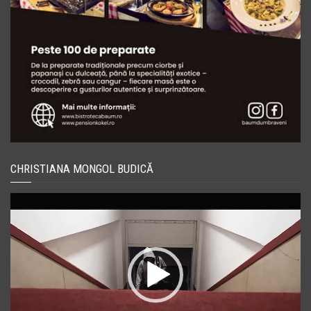
CHRISTIANA MONGOL BUDICĂ
Player
video