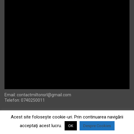
Email:
contactmiltonsrl@gmail.com
Telefon: 0740250011
Acest site foloseşte cookie-uri. Prin continuarea navigării
acceptaţi acest lucru.
OK
Despre Cookies