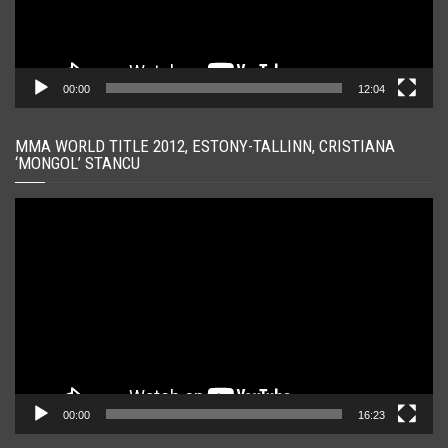
00:00
12:04
MMA WORLD TITLE 2012, ESTONY-TALLINN, CRISTIANA
‘MONGOL’ STANCU
Player
video
00:00
16:23