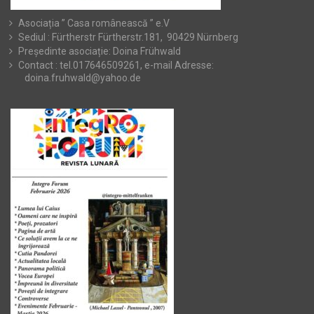
Asociația ” Casa românească ” e.V
Sediul : Fürtherstr Fürtherstr.181, 90429 Nürnberg
Președinte asociație: Doina Frühwald
Contact : tel.017646509261, e-mail Adresse:
doina.fruhwald@yahoo.de