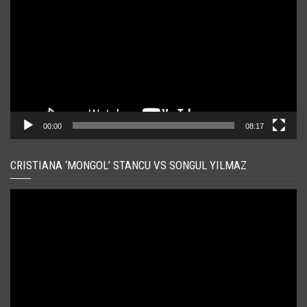
00:00
08:17
CRISTIANA ‘MONGOL’ STANCU VS SONGUL YILMAZ
Player
video