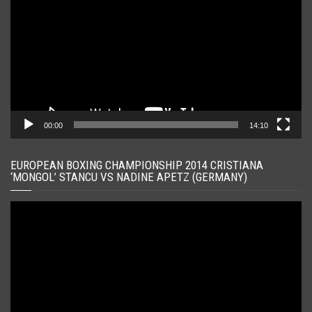
00:00
14:10
EUROPEAN BOXING CHAMPIONSHIP 2014 CRISTIANA
‘MONGOL’ STANCU VS NADINE APETZ (GERMANY)
Player
video