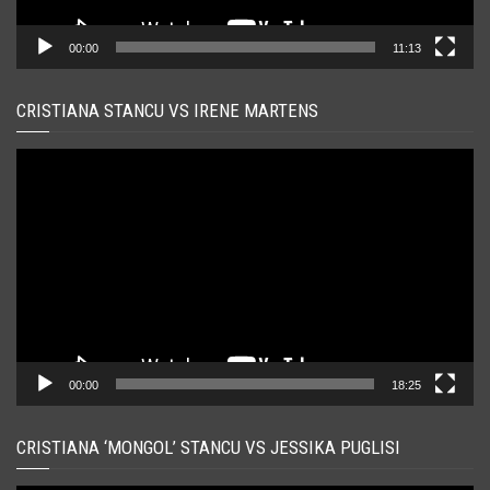
00:00
11:13
CRISTIANA STANCU VS IRENE MARTENS
Player
video
00:00
18:25
CRISTIANA ‘MONGOL’ STANCU VS JESSIKA PUGLISI