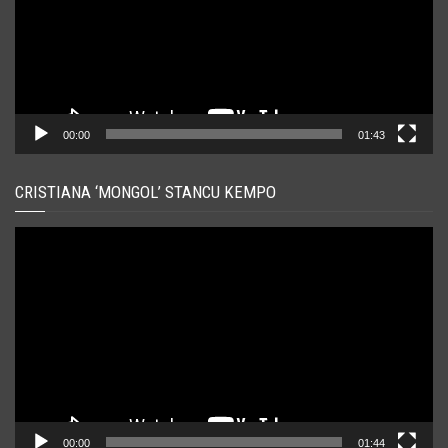
00:00
01:43
CRISTIANA ‘MONGOL’ STANCU KEMPO
Player
video
00:00
01:44