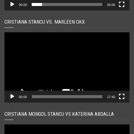
00:00
00:06
CRISTIANA STANCU VS. MARLEEN OKX
Player
video
00:00
17:45
CRISTIANA MONGOL STANCU VS KATERINA ABDALLA
Player
video