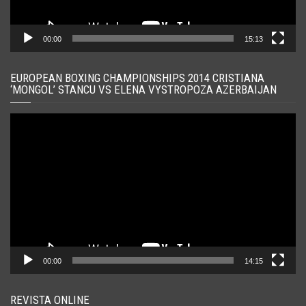
00:00
15:13
EUROPEAN BOXING CHAMPIONSHIPS 2014 CRISTIANA
‘MONGOL’ STANCU VS ELENA VYSTROPOZA AZERBAIJAN
Player
video
00:00
14:15
REVISTA ONLINE