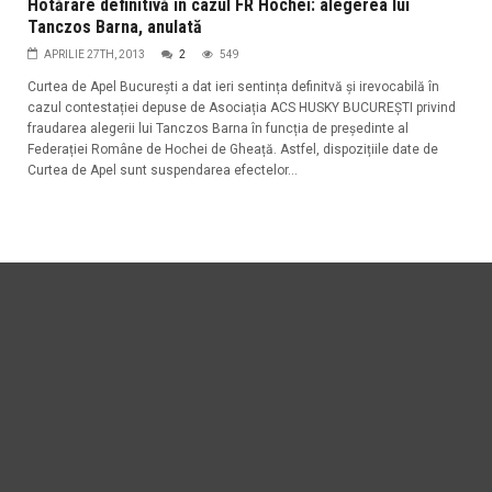
Hotărâre definitivă în cazul FR Hochei: alegerea lui
Tanczos Barna, anulată
APRILIE 27TH, 2013
2
549
Curtea de Apel București a dat ieri sentința definitvă și irevocabilă în
cazul contestației depuse de Asociația ACS HUSKY BUCUREȘTI privind
fraudarea alegerii lui Tanczos Barna în funcția de președinte al
Federației Române de Hochei de Gheață. Astfel, dispozițiile date de
Curtea de Apel sunt suspendarea efectelor...