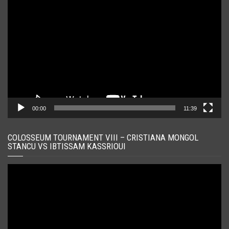
Player
video
00:00
11:39
COLOSSEUM TOURNAMENT VIII – CRISTIANA MONGOL
STANCU VS IBTISSAM KASSRIOUI
Player
video