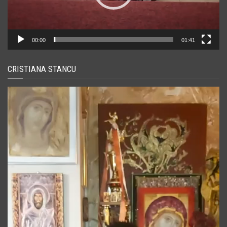
00:00
01:41
CRISTIANA STANCU
Player
video