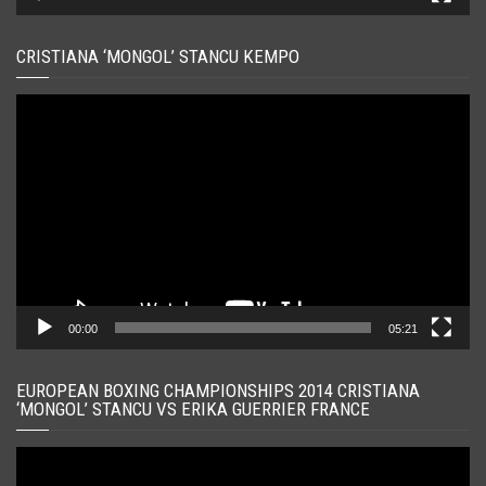
CRISTIANA ‘MONGOL’ STANCU KEMPO
Player
video
00:00
05:21
EUROPEAN BOXING CHAMPIONSHIPS 2014 CRISTIANA
‘MONGOL’ STANCU VS ERIKA GUERRIER FRANCE
Player
video