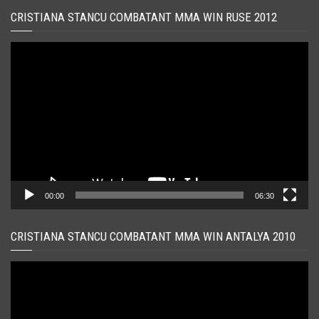
CRISTIANA STANCU COMBATANT MMA WIN RUSE 2012
Player
video
00:00
06:30
CRISTIANA STANCU COMBATANT MMA WIN ANTALYA 2010
Player
video