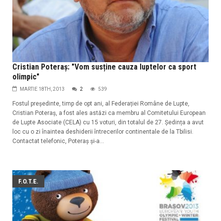
Cristian Poteraș: "Vom susține cauza luptelor ca sport
olimpic"
MARTIE 18TH, 2013
2
539
Fostul președinte, timp de opt ani, al Federației Române de Lupte,
Cristian Poteraș, a fost ales astăzi ca membru al Comitetului European
de Lupte Asociate (CELA) cu 15 voturi, din totalul de 27. Ședința a avut
loc cu o zi înaintea deshiderii întrecerilor continentale de la Tbilisi.
Contactat telefonic, Poteraș și-a...
F.O.T.E.