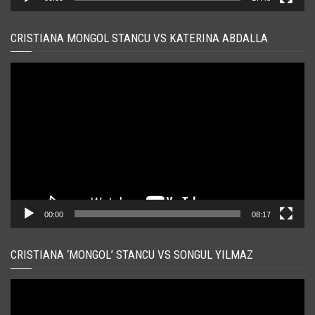
CRISTIANA MONGOL STANCU VS KATERINA ABDALLA
Player
video
00:00
08:17
CRISTIANA ‘MONGOL’ STANCU VS SONGUL YILMAZ
Player
video