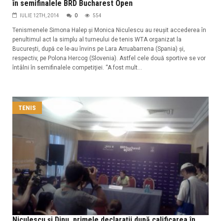
în semifinalele BRD Bucharest Open
IULIE 12TH, 2014
0
554
Tenismenele Simona Halep şi Monica Niculescu au reuşit accederea în
penultimul act la simplu al turneului de tenis WTA organizat la
Bucureşti, după ce le-au învins pe Lara Arruabarrena (Spania) şi,
respectiv, pe Polona Hercog (Slovenia). Astfel cele două sportive se vor
întâlni în semifinalele competiţiei. “A fost mult...
TENIS
Niculescu şi Dinu, primele declaraţii după calificarea în