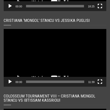
00:00
18:25
CRISTIANA ‘MONGOL’ STANCU VS JESSIKA PUGLISI
Player
video
00:00
11:39
COLOSSEUM TOURNAMENT VIII – CRISTIANA MONGOL
STANCU VS IBTISSAM KASSRIOUI