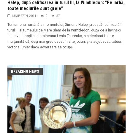
Halep, după calificarea în turul III, la Wimbledon: "Pe iarbă,
toate meciurile sunt grele"
IUNIE 27TH, 2014
0
571
Tenismena română a momentului, Simona Halep, proaspăt calificată în
turul III al turneului de Mare Şlem de la Wimbledon, după ce a învins-o
cu ceva emoţii pe ucraineana Lesia Tsurenko, s-a declarat foarte
mulţumită că, deşi mai greu decât în alte jocuri, şi-a adjudecat, totuşi,
victoria. Chiar dacă adversara sa ocupă...
BREAKING NEWS