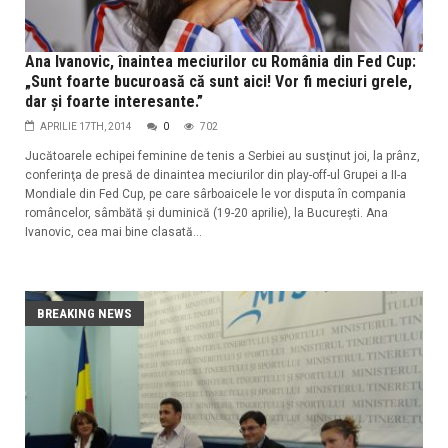
Ana Ivanovic, înaintea meciurilor cu România din Fed Cup:
„Sunt foarte bucuroasă că sunt aici! Vor fi meciuri grele,
dar şi foarte interesante.”
APRILIE 17TH, 2014
0
702
Jucătoarele echipei feminine de tenis a Serbiei au susţinut joi, la prânz,
conferinţa de presă de dinaintea meciurilor din play-off-ul Grupei a II-a
Mondiale din Fed Cup, pe care sârboaicele le vor disputa în compania
româncelor, sâmbătă şi duminică (19-20 aprilie), la Bucureşti. Ana
Ivanovic, cea mai bine clasată...
BREAKING NEWS