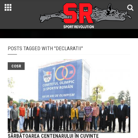
POSTS TAGGED WITH "DECLARATII"
COSR
SĂRBĂTOAREA CENTENARULUI ÎN CUVINTE