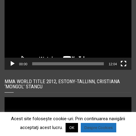
Player
video
00:00
12:04
MMA WORLD TITLE 2012, ESTONY-TALLINN, CRISTIANA
‘MONGOL’ STANCU
Player
video
Acest site foloseşte cookie-uri. Prin continuarea navigării
acceptaţi acest lucru.
OK
Despre Cookies