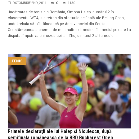
OCTOMBRIE 2ND, 2014
0
1130
Jucătoarea de tenis din România, Simona Halep, numărul 2 în
clasamentul WTA, s-a retras din sferturile de finală ale Beijing Open,
unde trebuia să o întâlnească pe Ana Ivanovici din Serbia.
Constănțeanca a chemat de mai multe ori medicul în meciul pe care l-a
disputat împotriva chinezoaicei Lin Zhu, din turul 2 al turneului...
TENIS
Primele declaraţii ale lui Halep şi Niculescu, după
semifinala românească de la BRD Bucharest Open