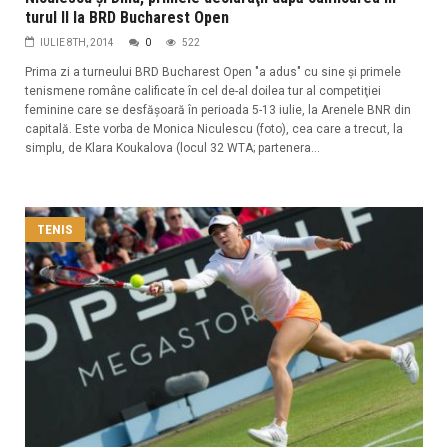
turul II la BRD Bucharest Open
IULIE 8TH, 2014
0
522
Prima zi a turneului BRD Bucharest Open "a adus" cu sine şi primele
tenismene române calificate în cel de-al doilea tur al competiţiei
feminine care se desfăşoară în perioada 5-13 iulie, la Arenele BNR din
capitală. Este vorba de Monica Niculescu (foto), cea care a trecut, la
simplu, de Klara Koukalova (locul 32 WTA; partenera...
TENIS