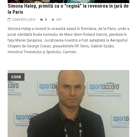
Simona Halep, primită ca o "regină" la revenirea în ţară de
la Paris
IUNIE 8TH, 2014
0
501
Simona Halep a revenit în această seară în România, de la Paris, unde a
jucat sâmbătă finala turneului de Mare Şlem Roland Garros, pierdută în
faţa Mariei Şarapova. Jucătoarea noastră a fost aşteptată la Aeroportul
Otopeni de George Cosac, preşedintele FR Tenis, Gabriel Szabo,
ministrul Tineretului şi Sportului, Carmen...
COSR