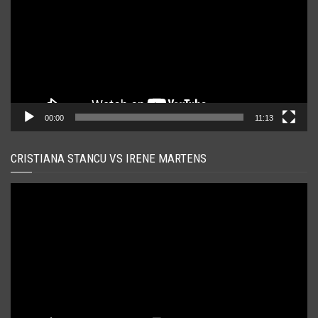
00:00
11:13
CRISTIANA STANCU VS IRENE MARTENS
Player
video