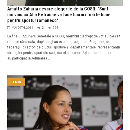
Amatto Zaharia despre alegerile de la COSR: "Sunt
convins că Alin Petrache va face lucruri foarte bune
pentru sportul românesc"
MAI 29TH, 2014
3
996
La finalul Adunării Generale a COSR, membrii cu drept de vot au părăsit
rând pe rând sala, după ce şi-au exprimat opţiunea. Preşedinţi de
federaţii, directori de cluburi sportive şi departamentale, reprezentanţii
direcţiilor pentru sport din ţară, dar şi personalităţi din lumea sportului
au participat la Adunarea...
TENIS