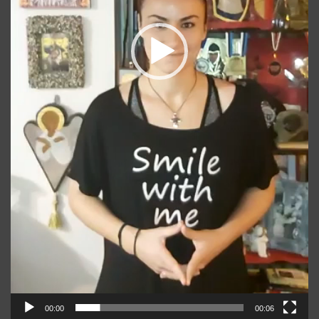
00:00
00:06