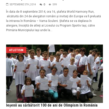
SEPTEMBRIE 5TH, 2014
0
599
În data de 8 septembrie 2014, ora 16, ștafeta World Harmony Run,
alcătuită din 24 de alergători români şi invitaţi din Europa va fi preluată
la intrarea în România – Vama Sculeni. Ştafeta se va deplasa în
alergare, însoţită de atleţi ai Liceului cu Program Sportiv Iaşi, către
Primăria Municipiului Iaşi unde la...
ATLETISM
Ieşenii au sărbătorit 100 de ani de Olimpism în România