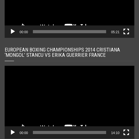
00:00
05:21
EUROPEAN BOXING CHAMPIONSHIPS 2014 CRISTIANA
‘MONGOL’ STANCU VS ERIKA GUERRIER FRANCE
Player
video
00:00
14:10