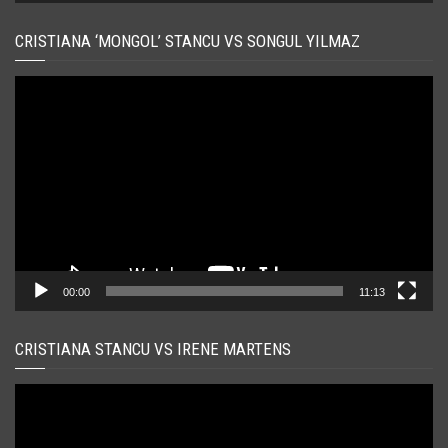
CRISTIANA ‘MONGOL’ STANCU VS SONGUL YILMAZ
Player
video
00:00
11:13
CRISTIANA STANCU VS IRENE MARTENS
Player
video