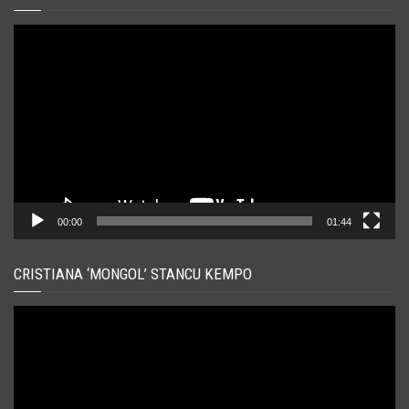
Player
video
00:00
01:44
CRISTIANA ‘MONGOL’ STANCU KEMPO
Player
video