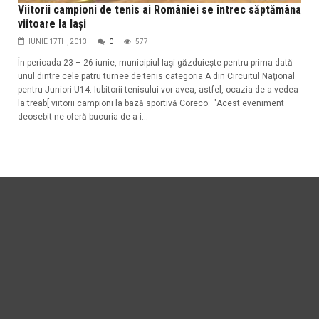
Viitorii campioni de tenis ai României se întrec săptămâna
viitoare la Iaşi
IUNIE 17TH, 2013
0
577
În perioada 23 – 26 iunie, municipiul Iaşi găzduieşte pentru prima dată
unul dintre cele patru turnee de tenis categoria A din Circuitul Naţional
pentru Juniori U14. Iubitorii tenisului vor avea, astfel, ocazia de a vedea
la treab[ viitorii campioni la bază sportivă Coreco. "Acest eveniment
deosebit ne oferă bucuria de a-i...