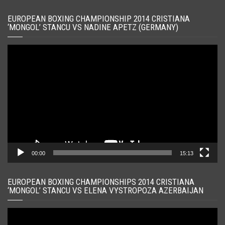
EUROPEAN BOXING CHAMPIONSHIP 2014 CRISTIANA
‘MONGOL’ STANCU VS NADINE APETZ (GERMANY)
Player
video
00:00
15:13
EUROPEAN BOXING CHAMPIONSHIPS 2014 CRISTIANA
‘MONGOL’ STANCU VS ELENA VYSTROPOZA AZERBAIJAN
Player
video