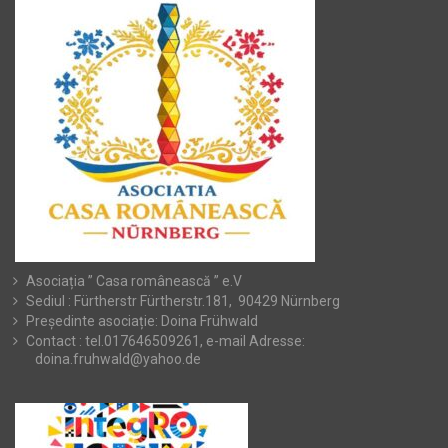
Asociația ” Casa românească ” e.V
Sediul : Fürtherstr Fürtherstr.181, 90429 Nürnberg
Președinte asociație: Doina Frühwald
Contact : tel.017646509261, e-mail Adresse:
doina.fruhwald@yahoo.de