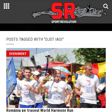
POSTS TAGGED WITH "DJST IASI"
EVENIMENT
România pe traseul World Harmony Run