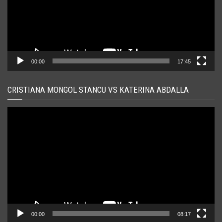
00:00
17:45
CRISTIANA MONGOL STANCU VS KATERINA ABDALLA
Player
video
00:00
08:17