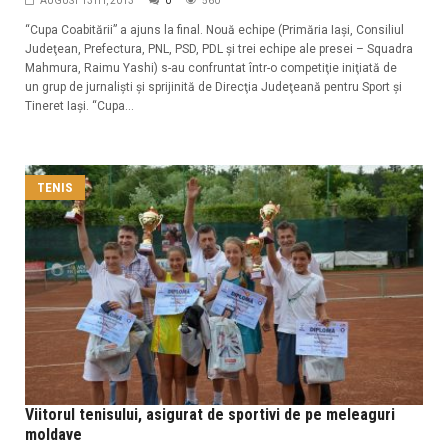
AUGUST 13TH, 2013
0
560
“Cupa Coabitării” a ajuns la final. Nouă echipe (Primăria Iaşi, Consiliul
Judeţean, Prefectura, PNL, PSD, PDL şi trei echipe ale presei – Squadra
Mahmura, Raimu Yashi) s-au confruntat într-o competiţie iniţiată de
un grup de jurnalişti şi sprijinită de Direcţia Judeţeană pentru Sport şi
Tineret Iaşi. “Cupa...
TENIS
Viitorul tenisului, asigurat de sportivi de pe meleaguri
moldave