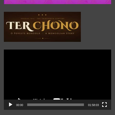
Player
video
00:00
01:58:03