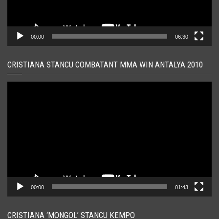
00:00
06:30
CRISTIANA STANCU COMBATANT MMA WIN ANTALYA 2010
Player
video
00:00
01:43
CRISTIANA ‘MONGOL’ STANCU KEMPO