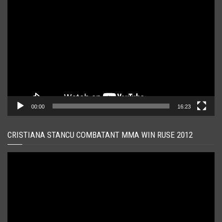
Player
video
00:00
16:23
CRISTIANA STANCU COMBATANT MMA WIN RUSE 2012
Player
video