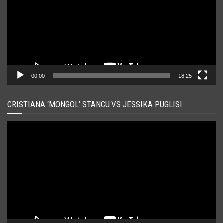
00:00
18:25
CRISTIANA ‘MONGOL’ STANCU VS JESSIKA PUGLISI
Player
video