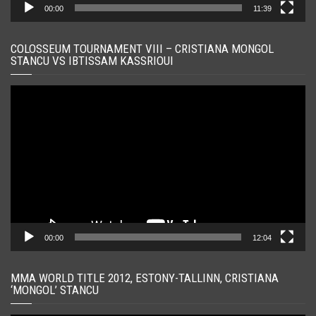
00:00
11:39
COLOSSEUM TOURNAMENT VIII – CRISTIANA MONGOL
STANCU VS IBTISSAM KASSRIOUI
Player
video
00:00
12:04
MMA WORLD TITLE 2012, ESTONY-TALLINN, CRISTIANA
‘MONGOL’ STANCU