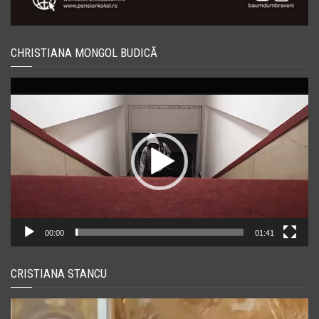
CHRISTIANA MONGOL BUDICĂ
Player
video
00:00
01:41
CRISTIANA STANCU
Player
video