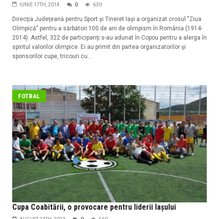
IUNIE 17TH, 2014
0
630
Direcţia Judeţeană pentru Sport şi Tineret Iaşi a organizat crosul "Ziua
Olimpică" pentru a sărbători 100 de ani de olimpism în România (1914-
2014). Astfel, 322 de participanţi s-au adunat în Copou pentru a alerga în
spiritul valorilor olimpice. Ei au primit din partea organizatorilor şi
sponsorilor cupe, tricouri cu...
FOTBAL
Cupa Coabitării, o provocare pentru liderii Iaşului