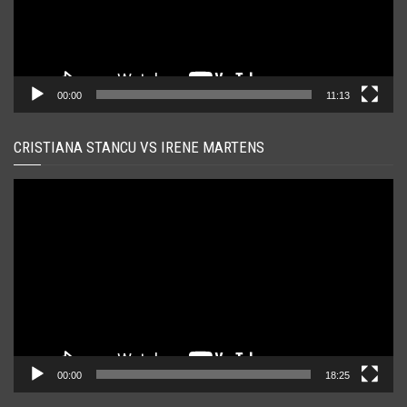
00:00
11:13
CRISTIANA STANCU VS IRENE MARTENS
Player
video
00:00
18:25