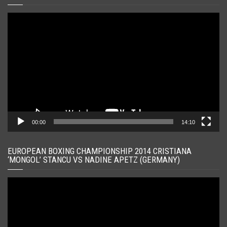
Player
video
00:00
14:10
EUROPEAN BOXING CHAMPIONSHIP 2014 CRISTIANA
‘MONGOL’ STANCU VS NADINE APETZ (GERMANY)
Player
video