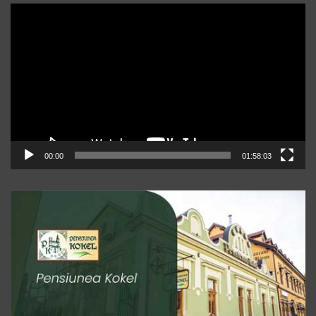
Player
video
00:00
01:58:03