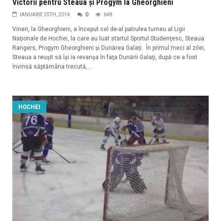
Victorii pentru Steaua şi Progym la Gheorghieni
IANUARIE 25TH, 2014
0
648
Vineri, la Gheorghieni, a început cel de-al patrulea turneu al Ligii
Naţionale de Hochei, la care au luat startul Sportul Studenţesc, Steaua
Rangers, Progym Gheorghieni şi Dunărea Galaţi. În primul meci al zilei,
Steaua a reuşit să îşi ia revanşa în faţa Dunării Galaţi, după ce a fost
învinsă săptămâna trecută,...
HOCHEI