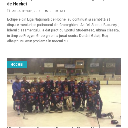
de Hochei
IANUARIE 26TH, 2014
0
641
Echipele din Liga Naţională de Hochei au continuat şi sâmbătă să
dispute meciuri pe patinoarul din Gheorghieni. Astfel, Steaua Bucureşti,
liderul clasamentului, a dat piept cu Sportul Studenţesc, ultima clasată,
în timp ce Progym Gheorghieni a jucat contra Dunării Galaţi. Roş-
albaştrii nu avut probleme în meciul cu...
HOCHEI