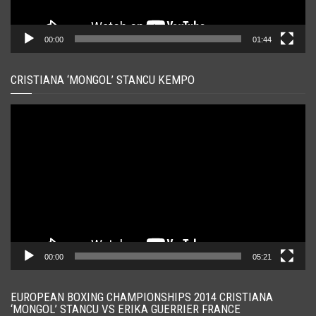
00:00
01:44
CRISTIANA ‘MONGOL’ STANCU KEMPO
Player
video
00:00
05:21
EUROPEAN BOXING CHAMPIONSHIPS 2014 CRISTIANA
‘MONGOL’ STANCU VS ERIKA GUERRIER FRANCE