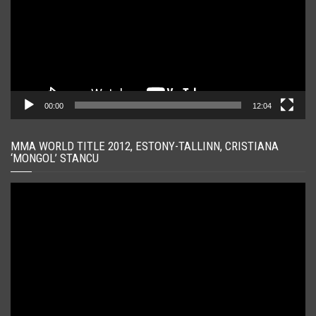
00:00
12:04
MMA WORLD TITLE 2012, ESTONY-TALLINN, CRISTIANA
‘MONGOL’ STANCU
Player
video