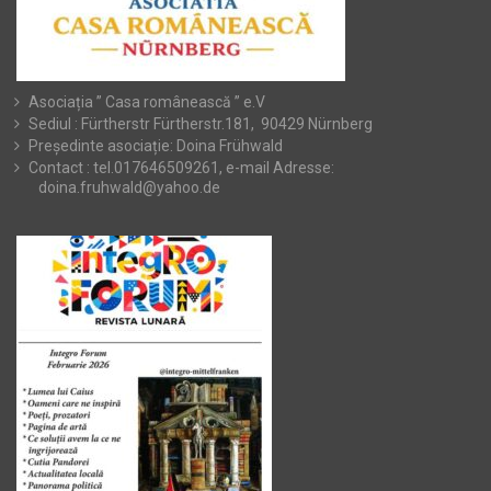
Asociația ” Casa românească ” e.V
Sediul : Fürtherstr Fürtherstr.181, 90429 Nürnberg
Președinte asociație: Doina Frühwald
Contact : tel.017646509261, e-mail Adresse:
doina.fruhwald@yahoo.de