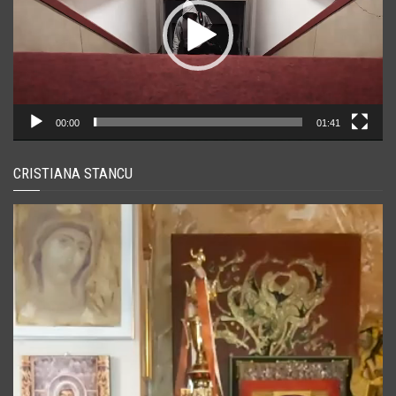
00:00
01:41
CRISTIANA STANCU
Player
video