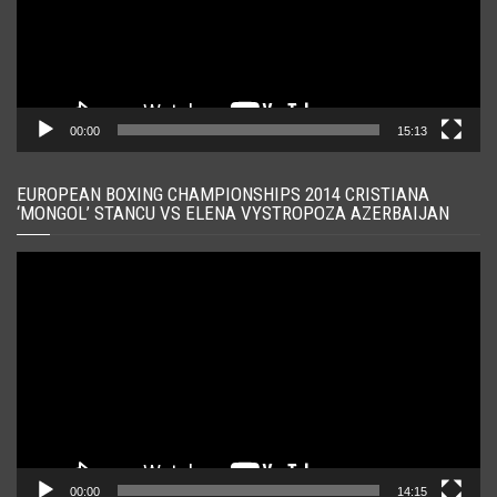
00:00
15:13
EUROPEAN BOXING CHAMPIONSHIPS 2014 CRISTIANA
‘MONGOL’ STANCU VS ELENA VYSTROPOZA AZERBAIJAN
Player
video
00:00
14:15