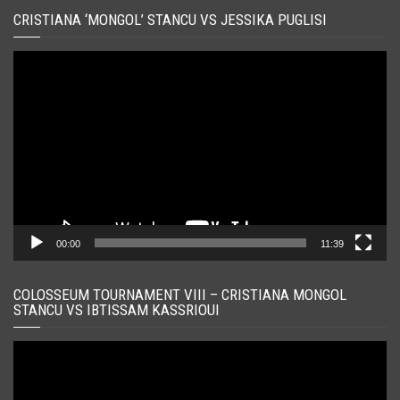
CRISTIANA ‘MONGOL’ STANCU VS JESSIKA PUGLISI
Player
video
00:00
11:39
COLOSSEUM TOURNAMENT VIII – CRISTIANA MONGOL
STANCU VS IBTISSAM KASSRIOUI
Player
video