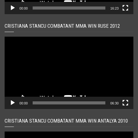
00:00
16:23
CRISTIANA STANCU COMBATANT MMA WIN RUSE 2012
Player
video
00:00
06:30
CRISTIANA STANCU COMBATANT MMA WIN ANTALYA 2010
Player