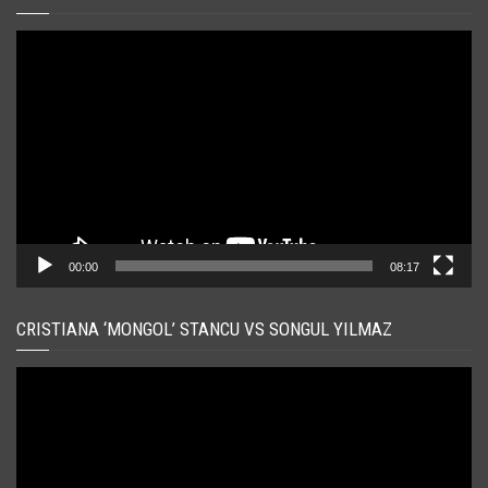
Player
video
00:00
08:17
CRISTIANA ‘MONGOL’ STANCU VS SONGUL YILMAZ
Player
video