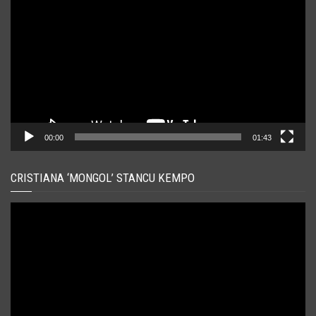
video
00:00
01:43
CRISTIANA ‘MONGOL’ STANCU KEMPO
Player
video