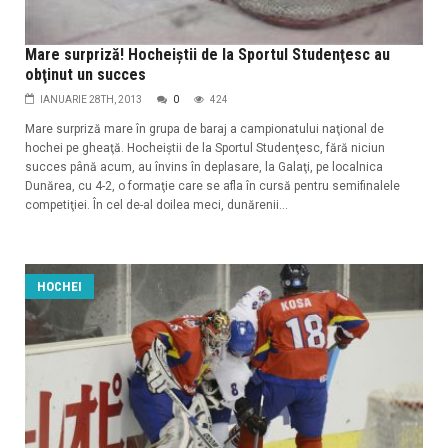
Mare surpriză! Hocheiştii de la Sportul Studenţesc au
obţinut un succes
IANUARIE 28TH, 2013
0
424
Mare surpriză mare în grupa de baraj a campionatului naţional de
hochei pe gheaţă. Hocheiştii de la Sportul Studenţesc, fără niciun
succes până acum, au învins în deplasare, la Galaţi, pe localnica
Dunărea, cu 4-2, o formaţie care se afla în cursă pentru semifinalele
competiţiei. În cel de-al doilea meci, dunărenii...
HOCHEI