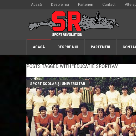
Acasă
Despre noi
Parteneri
Contact
Alte sp
ACASĂ
DESPRE NOI
PARTENERI
CONTA
POSTS TAGGED WITH "EDUCATIE SPORTIVA"
SPORT ŞCOLAR ŞI UNIVERSITAR