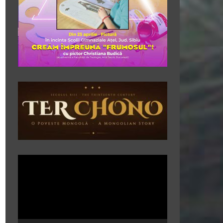
Player
video