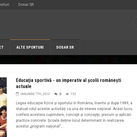
orturi
Dosar SR
CT
ALTE SPORTURI
DOSAR SR
Educaţia sportivă - un imperativ al şcolii româneşti
actuale
IANUARIE 7TH, 2013
0
732
Legea educaţiei fizice şi sportului în România, înainte şi după 1989, a
statuat rolul acestei activităţi ca una de interes naţional. Acest lucru
conferă acesteia cuprindere, concept şi concepţii, precum şi aplicări
practice concrete. Şcoala deţine locul determinant în realizarea
acestui „program naţional”,...