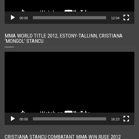
00:00
12:04
MMA WORLD TITLE 2012, ESTONY-TALLINN, CRISTIANA
‘MONGOL’ STANCU
Player
video
00:00
16:23
CRISTIANA STANCU COMBATANT MMA WIN RUSE 2012