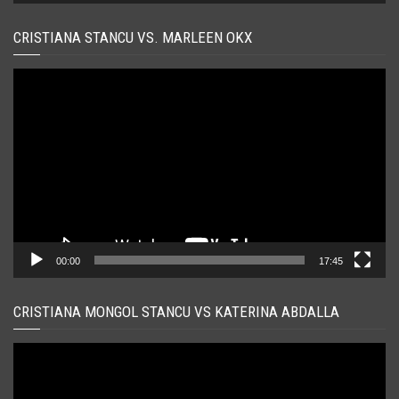
CRISTIANA STANCU VS. MARLEEN OKX
Player
video
00:00
17:45
CRISTIANA MONGOL STANCU VS KATERINA ABDALLA
Player
video