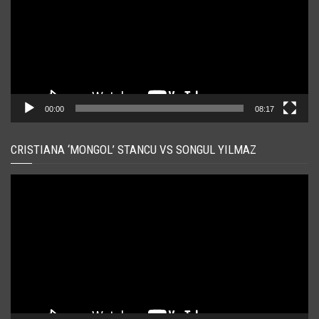
00:00
08:17
CRISTIANA ‘MONGOL’ STANCU VS SONGUL YILMAZ
Player
video