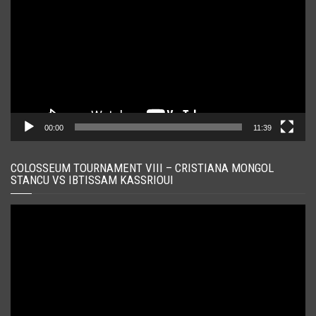
00:00
11:39
COLOSSEUM TOURNAMENT VIII – CRISTIANA MONGOL
STANCU VS IBTISSAM KASSRIOUI
Player
video