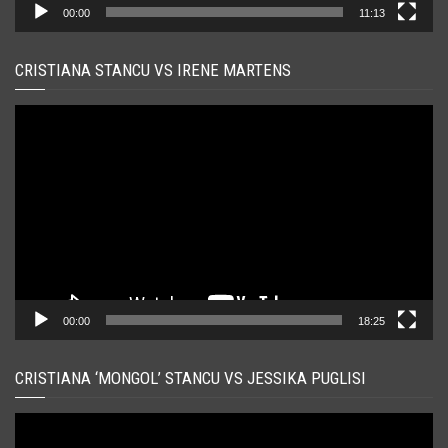
00:00
11:13
CRISTIANA STANCU VS IRENE MARTENS
Player
video
00:00
18:25
CRISTIANA ‘MONGOL’ STANCU VS JESSIKA PUGLISI
Player
video