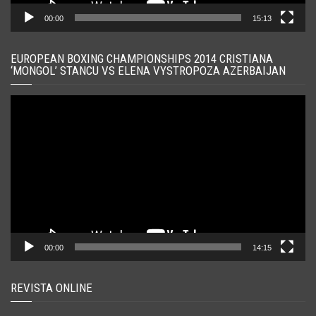
00:00
15:13
EUROPEAN BOXING CHAMPIONSHIPS 2014 CRISTIANA
‘MONGOL’ STANCU VS ELENA VYSTROPOZA AZERBAIJAN
Player
video
00:00
14:15
REVISTA ONLINE