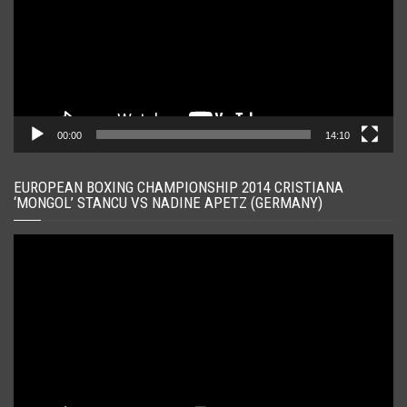
00:00
14:10
EUROPEAN BOXING CHAMPIONSHIP 2014 CRISTIANA
‘MONGOL’ STANCU VS NADINE APETZ (GERMANY)
Player
video