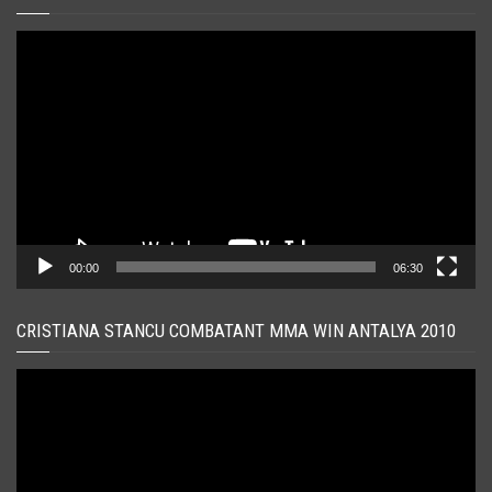
Player
video
00:00
06:30
CRISTIANA STANCU COMBATANT MMA WIN ANTALYA 2010
Player
video