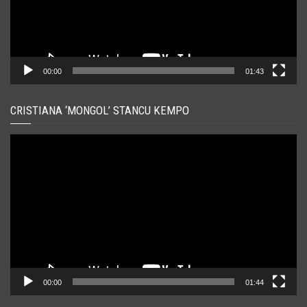
00:00
01:43
CRISTIANA ‘MONGOL’ STANCU KEMPO
Player
video
00:00
01:44