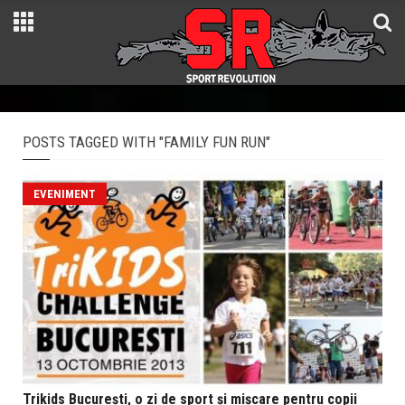
POSTS TAGGED WITH "FAMILY FUN RUN"
EVENIMENT
Trikids Bucureşti, o zi de sport şi mişcare pentru copii