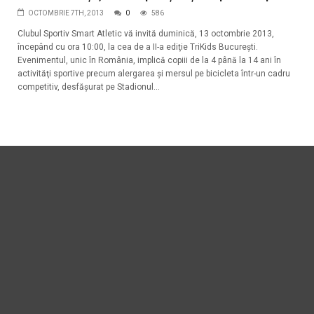
OCTOMBRIE 7TH, 2013
0
586
Clubul Sportiv Smart Atletic vă invită duminică, 13 octombrie 2013,
începând cu ora 10:00, la cea de a II-a ediţie TriKids Bucureşti.
Evenimentul, unic în România, implică copiii de la 4 până la 14 ani în
activităţi sportive precum alergarea şi mersul pe bicicleta într-un cadru
competitiv, desfăşurat pe Stadionul...