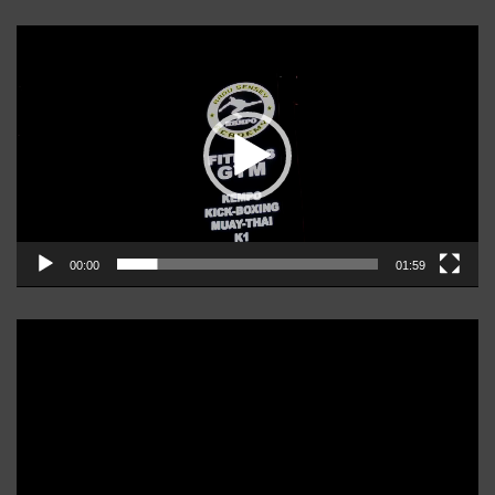
Player
video
00:00
01:59