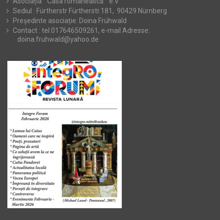
Asociația ” Casa românească ” e.V
Sediul : Fürtherstr Fürtherstr.181, 90429 Nürnberg
Președinte asociație: Doina Frühwald
Contact : tel.017646509261, e-mail Adresse:
doina.fruhwald@yahoo.de