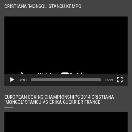
CRISTIANA ‘MONGOL’ STANCU KEMPO
Player
video
00:00
05:21
EUROPEAN BOXING CHAMPIONSHIPS 2014 CRISTIANA
‘MONGOL’ STANCU VS ERIKA GUERRIER FRANCE
Player
video