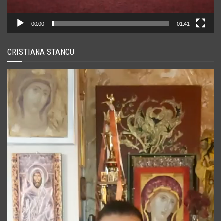
00:00
01:41
CRISTIANA STANCU
Player
video