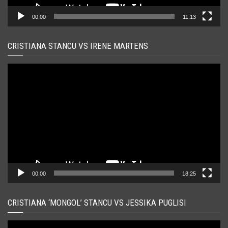
00:00
11:13
CRISTIANA STANCU VS IRENE MARTENS
Player
video
00:00
18:25
CRISTIANA ‘MONGOL’ STANCU VS JESSIKA PUGLISI
Player