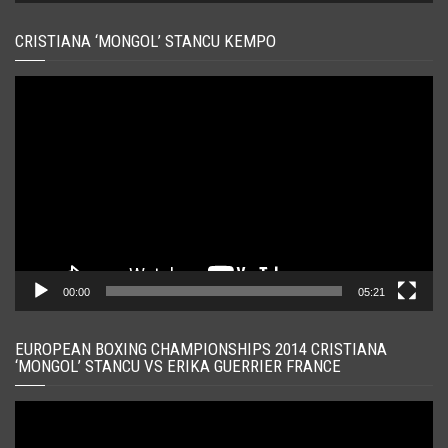
CRISTIANA ‘MONGOL’ STANCU KEMPO
Player
video
00:00
05:21
EUROPEAN BOXING CHAMPIONSHIPS 2014 CRISTIANA
‘MONGOL’ STANCU VS ERIKA GUERRIER FRANCE
Player
video