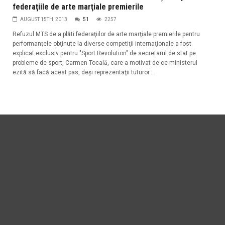
federaţiile de arte marţiale premierile
AUGUST 15TH, 2013
51
2257
Refuzul MTS de a plăti federaţiilor de arte marţiale premierile pentru
performanţele obţinute la diverse competiţii internaţionale a fost
explicat exclusiv pentru "Sport Revolution" de secretarul de stat pe
probleme de sport, Carmen Tocală, care a motivat de ce ministerul
ezită să facă acest pas, deşi reprezentaţii tuturor...