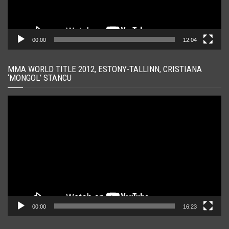
00:00
12:04
MMA WORLD TITLE 2012, ESTONY-TALLINN, CRISTIANA
‘MONGOL’ STANCU
Player
video
00:00
16:23