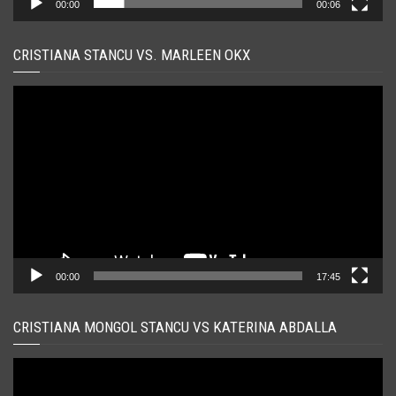
00:00
00:06
CRISTIANA STANCU VS. MARLEEN OKX
Player
video
00:00
17:45
CRISTIANA MONGOL STANCU VS KATERINA ABDALLA
Player
video