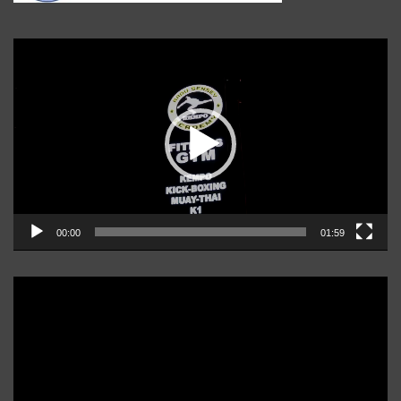
Player
video
00:00
01:59