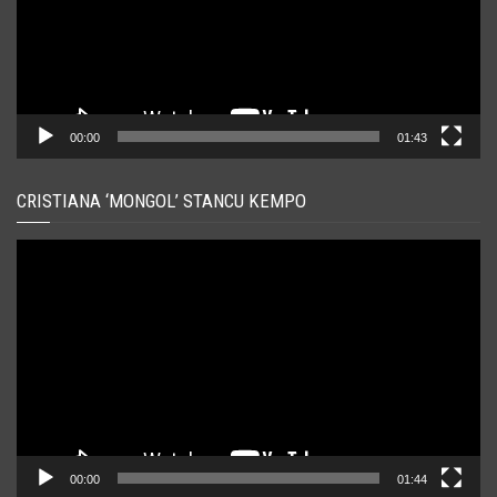
00:00
01:43
CRISTIANA ‘MONGOL’ STANCU KEMPO
Player
video
00:00
01:44