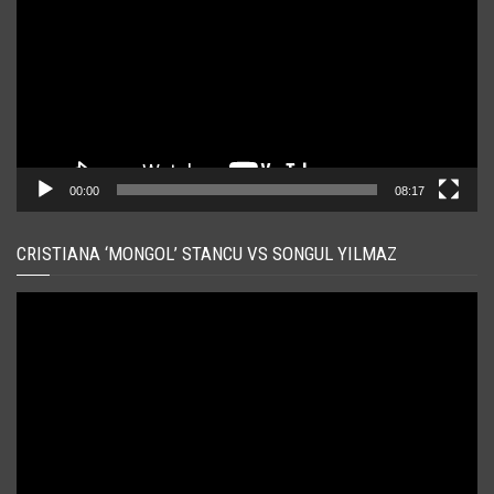
00:00
08:17
CRISTIANA ‘MONGOL’ STANCU VS SONGUL YILMAZ
Player
video