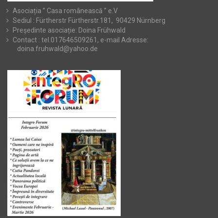
Asociația ” Casa românească ” e.V
Sediul : Fürtherstr Fürtherstr.181, 90429 Nürnberg
Președinte asociație: Doina Frühwald
Contact : tel.017646509261, e-mail Adresse:
doina.fruhwald@yahoo.de