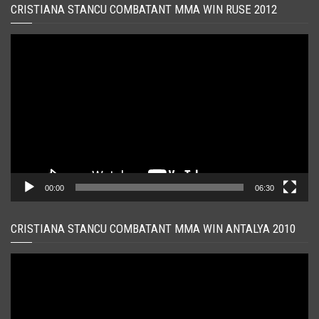
CRISTIANA STANCU COMBATANT MMA WIN RUSE 2012
Player
video
00:00
06:30
CRISTIANA STANCU COMBATANT MMA WIN ANTALYA 2010
Player
video