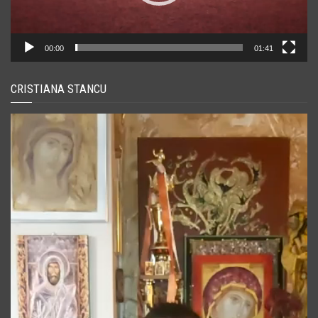
00:00
01:41
CRISTIANA STANCU
Player
video