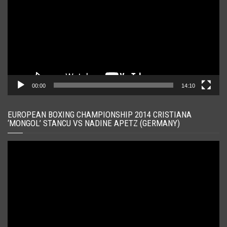
00:00
14:10
EUROPEAN BOXING CHAMPIONSHIP 2014 CRISTIANA
‘MONGOL’ STANCU VS NADINE APETZ (GERMANY)
Player
video