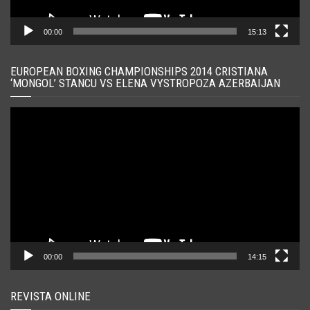
00:00
15:13
EUROPEAN BOXING CHAMPIONSHIPS 2014 CRISTIANA
‘MONGOL’ STANCU VS ELENA VYSTROPOZA AZERBAIJAN
Player
video
00:00
14:15
REVISTA ONLINE