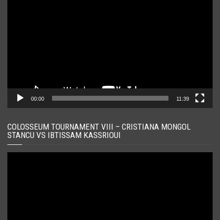
video
00:00
11:39
COLOSSEUM TOURNAMENT VIII – CRISTIANA MONGOL
STANCU VS IBTISSAM KASSRIOUI
Player
video