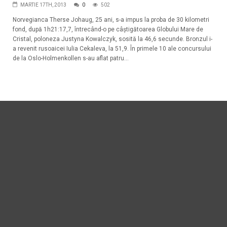
MARTIE 17TH, 2013
0
502
Norvegianca Therse Johaug, 25 ani, s-a impus la proba de 30 kilometri
fond, după 1h21:17,7, întrecând-o pe câștigătoarea Globului Mare de
Cristal, poloneza Justyna Kowalczyk, sosită la 46,6 secunde. Bronzul i-
a revenit rusoaicei Iulia Cekaleva, la 51,9. În primele 10 ale concursului
de la Oslo-Holmenkollen s-au aflat patru...