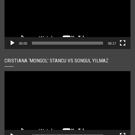
00:00
08:17
CRISTIANA ‘MONGOL’ STANCU VS SONGUL YILMAZ
Player
video