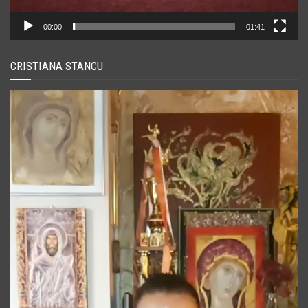
00:00
01:41
CRISTIANA STANCU
Player
video