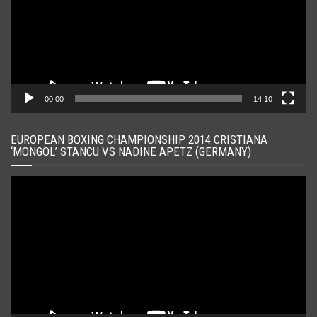
00:00
14:10
EUROPEAN BOXING CHAMPIONSHIP 2014 CRISTIANA
‘MONGOL’ STANCU VS NADINE APETZ (GERMANY)
Player
video