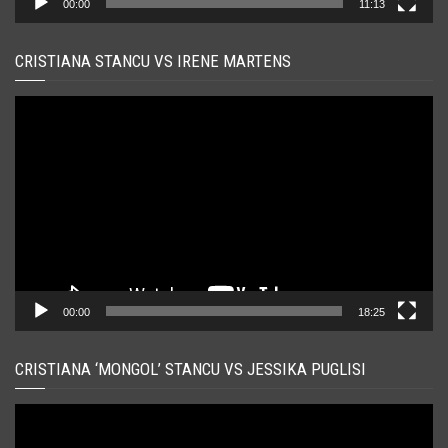
00:00
11:13
CRISTIANA STANCU VS IRENE MARTENS
Player
video
00:00
18:25
CRISTIANA ‘MONGOL’ STANCU VS JESSIKA PUGLISI
Player
video