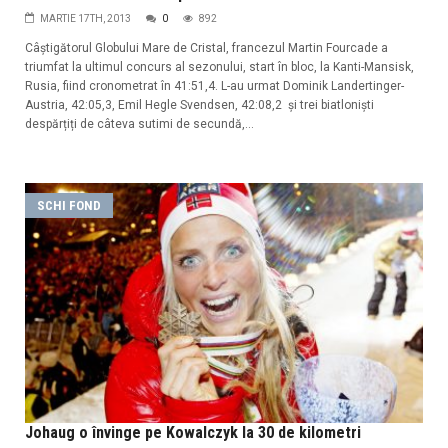
MARTIE 17TH, 2013
0
892
Câștigătorul Globului Mare de Cristal, francezul Martin Fourcade a
triumfat la ultimul concurs al sezonului, start în bloc, la Kanti-Mansisk,
Rusia, fiind cronometrat în 41:51,4. L-au urmat Dominik Landertinger-
Austria, 42:05,3, Emil Hegle Svendsen, 42:08,2 și trei biatloniști
despărțiți de câteva sutimi de secundă,...
SCHI FOND
Johaug o învinge pe Kowalczyk la 30 de kilometri