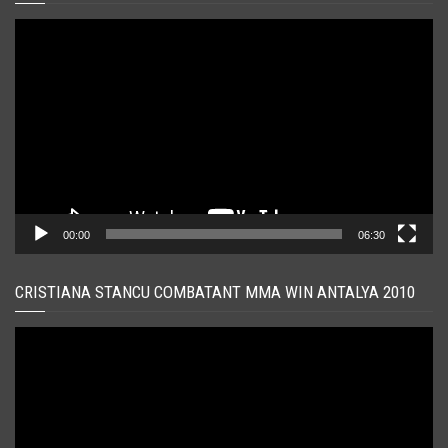
Player
video
00:00
06:30
CRISTIANA STANCU COMBATANT MMA WIN ANTALYA 2010
Player
video