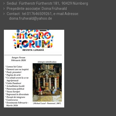
Sediul : Fürtherstr Fürtherstr.181, 90429 Nürnberg
Președinte asociație: Doina Frühwald
Contact : tel.017646509261, e-mail Adresse:
doina.fruhwald@yahoo.de