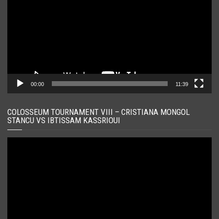
00:00
11:39
COLOSSEUM TOURNAMENT VIII – CRISTIANA MONGOL
STANCU VS IBTISSAM KASSRIOUI
Player
video