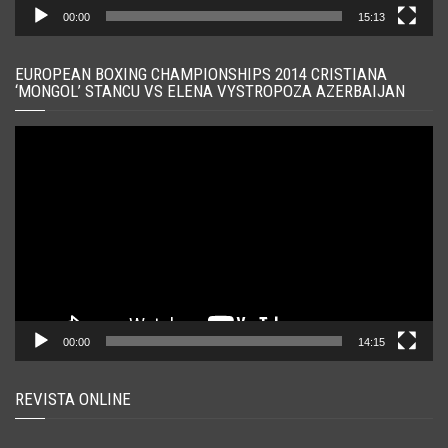
00:00
15:13
EUROPEAN BOXING CHAMPIONSHIPS 2014 CRISTIANA
‘MONGOL’ STANCU VS ELENA VYSTROPOZA AZERBAIJAN
Player
video
00:00
14:15
REVISTA ONLINE