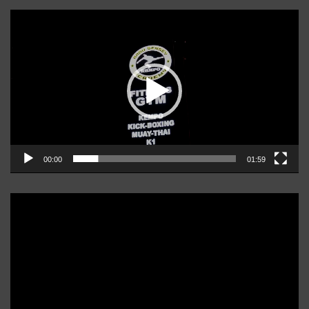
Player
video
00:00
01:59