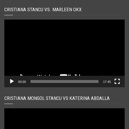
CRISTIANA STANCU VS. MARLEEN OKX
Player
video
00:00
17:45
CRISTIANA MONGOL STANCU VS KATERINA ABDALLA
Player
video