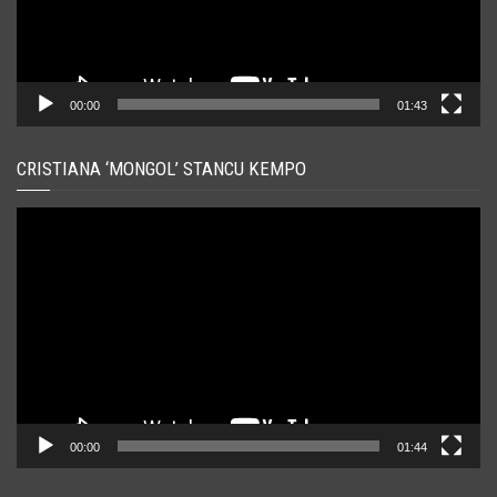
00:00
01:43
CRISTIANA ‘MONGOL’ STANCU KEMPO
Player
video
00:00
01:44