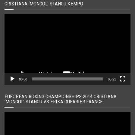
CRISTIANA ‘MONGOL’ STANCU KEMPO
Player
video
00:00
05:21
EUROPEAN BOXING CHAMPIONSHIPS 2014 CRISTIANA
‘MONGOL’ STANCU VS ERIKA GUERRIER FRANCE
Player
video