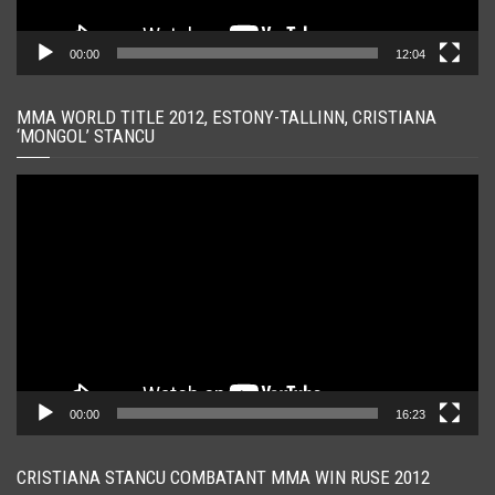
00:00
12:04
MMA WORLD TITLE 2012, ESTONY-TALLINN, CRISTIANA
‘MONGOL’ STANCU
Player
video
00:00
16:23
CRISTIANA STANCU COMBATANT MMA WIN RUSE 2012