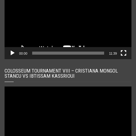
00:00
11:39
COLOSSEUM TOURNAMENT VIII – CRISTIANA MONGOL
STANCU VS IBTISSAM KASSRIOUI
Player
video