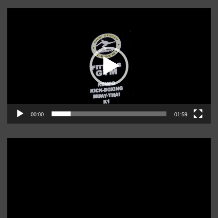
Player
video
00:00
01:59