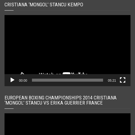
CRISTIANA ‘MONGOL’ STANCU KEMPO
Player
video
00:00
05:21
EUROPEAN BOXING CHAMPIONSHIPS 2014 CRISTIANA
‘MONGOL’ STANCU VS ERIKA GUERRIER FRANCE
Player
video