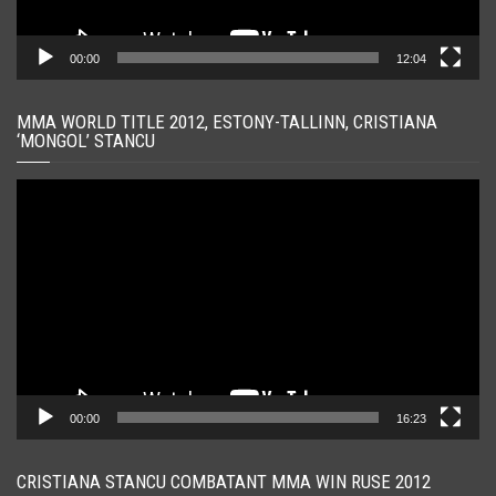
00:00
12:04
MMA WORLD TITLE 2012, ESTONY-TALLINN, CRISTIANA
‘MONGOL’ STANCU
Player
video
00:00
16:23
CRISTIANA STANCU COMBATANT MMA WIN RUSE 2012