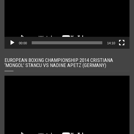
00:00
14:10
EUROPEAN BOXING CHAMPIONSHIP 2014 CRISTIANA
‘MONGOL’ STANCU VS NADINE APETZ (GERMANY)
Player
video