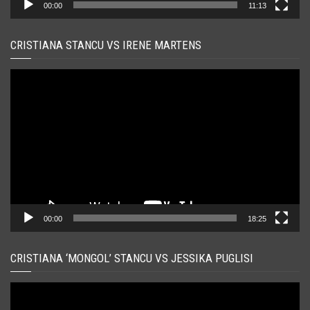
00:00
11:13
CRISTIANA STANCU VS IRENE MARTENS
Player
video
00:00
18:25
CRISTIANA ‘MONGOL’ STANCU VS JESSIKA PUGLISI
Player
video