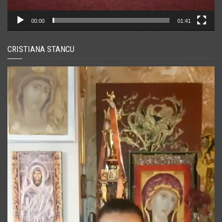
00:00
01:41
CRISTIANA STANCU
Player
video