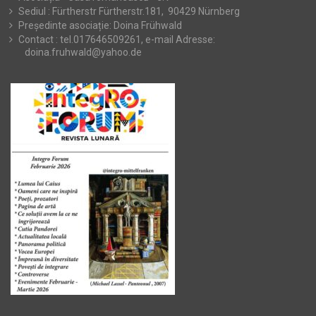
Sediul : Fürtherstr Fürtherstr.181, 90429 Nürnberg
Președinte asociație: Doina Frühwald
Contact : tel.017646509261, e-mail Adresse:
doina.fruhwald@yahoo.de