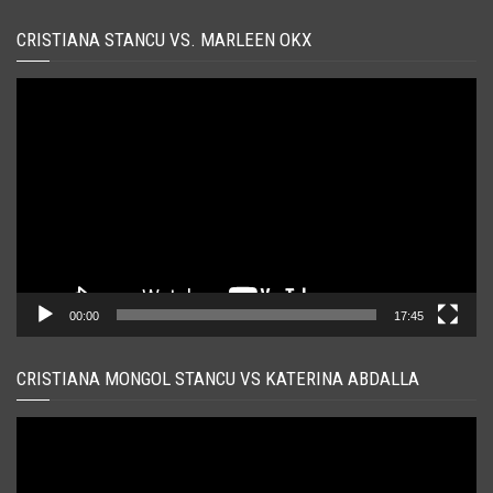
CRISTIANA STANCU VS. MARLEEN OKX
Player
video
00:00
17:45
CRISTIANA MONGOL STANCU VS KATERINA ABDALLA
Player
video