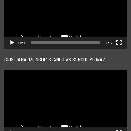
00:00
08:17
CRISTIANA ‘MONGOL’ STANCU VS SONGUL YILMAZ
Player
video