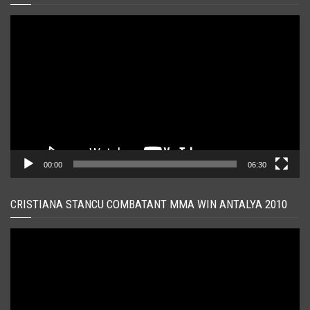
Player
video
00:00
06:30
CRISTIANA STANCU COMBATANT MMA WIN ANTALYA 2010
Player
video