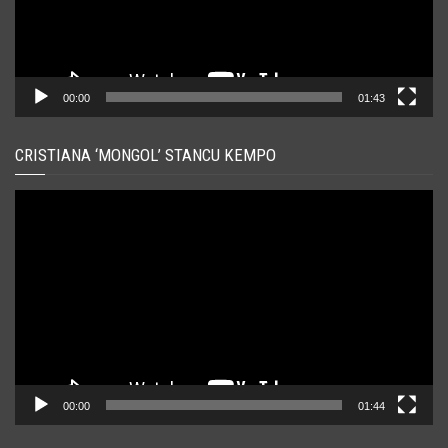
00:00
01:43
CRISTIANA ‘MONGOL’ STANCU KEMPO
Player
video
00:00
01:44