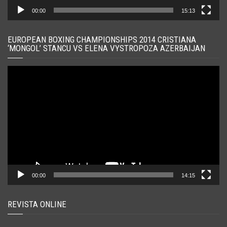
00:00
15:13
EUROPEAN BOXING CHAMPIONSHIPS 2014 CRISTIANA
‘MONGOL’ STANCU VS ELENA VYSTROPOZA AZERBAIJAN
Player
video
00:00
14:15
REVISTA ONLINE