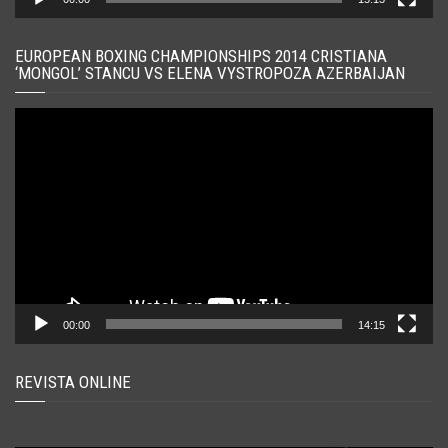
EUROPEAN BOXING CHAMPIONSHIPS 2014 CRISTIANA
‘MONGOL’ STANCU VS ELENA VYSTROPOZA AZERBAIJAN
Player
video
00:00
14:15
REVISTA ONLINE