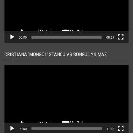
00:00
08:17
CRISTIANA ‘MONGOL’ STANCU VS SONGUL YILMAZ
Player
video
00:00
11:13