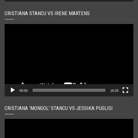
CRISTIANA STANCU VS IRENE MARTENS
Player
video
00:00
18:25
CRISTIANA ‘MONGOL’ STANCU VS JESSIKA PUGLISI
Player
video