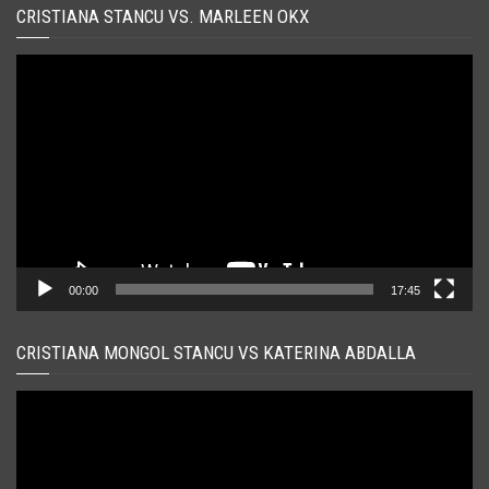
CRISTIANA STANCU VS. MARLEEN OKX
Player
video
00:00
17:45
CRISTIANA MONGOL STANCU VS KATERINA ABDALLA
Player
video