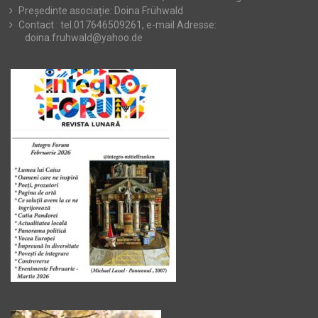
Președinte asociație: Doina Frühwald
Contact : tel.017646509261, e-mail Adresse:
doina.fruhwald@yahoo.de