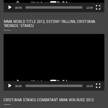
00:00
12:04
MMA WORLD TITLE 2012, ESTONY-TALLINN, CRISTIANA
‘MONGOL’ STANCU
Player
video
00:00
16:23
CRISTIANA STANCU COMBATANT MMA WIN RUSE 2012