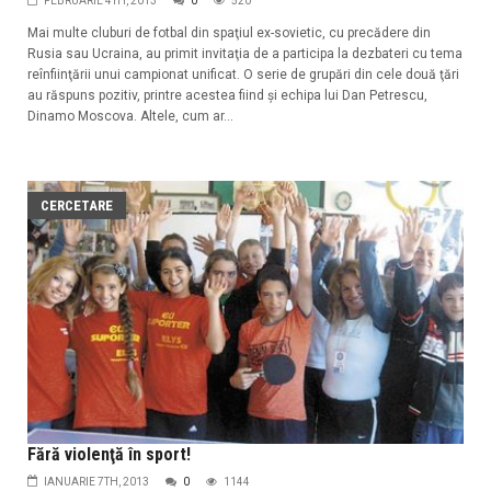
FEBRUARIE 4TH, 2013
0
520
Mai multe cluburi de fotbal din spaţiul ex-sovietic, cu precădere din
Rusia sau Ucraina, au primit invitaţia de a participa la dezbateri cu tema
reînfiinţării unui campionat unificat. O serie de grupări din cele două ţări
au răspuns pozitiv, printre acestea fiind şi echipa lui Dan Petrescu,
Dinamo Moscova. Altele, cum ar...
CERCETARE
Fără violenţă în sport!
IANUARIE 7TH, 2013
0
1144