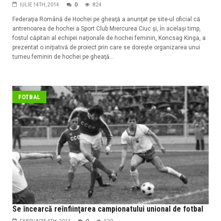
IULIE 14TH, 2014
0
824
Federaţia Română de Hochei pe gheaţă a anunţat pe site-ul oficial că
antrenoarea de hochei a Sport Club Miercurea Ciuc şi, în acelaşi timp,
fostul căpitan al echipei naţionale de hochei feminin, Koncsag Kinga, a
prezentat o iniţiativă de proiect prin care se doreşte organizarea unui
turneu feminin de hochei pe gheaţă...
FOTBAL
Se încearcă reînfiinţarea campionatului unional de fotbal