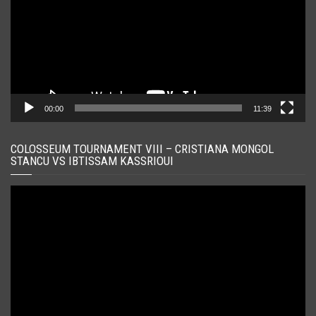
00:00
11:39
COLOSSEUM TOURNAMENT VIII – CRISTIANA MONGOL
STANCU VS IBTISSAM KASSRIOUI
Player
video