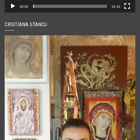
00:00
01:41
CRISTIANA STANCU
Player
video