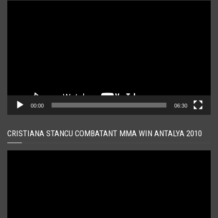
Player
video
00:00
06:30
CRISTIANA STANCU COMBATANT MMA WIN ANTALYA 2010
Player
video