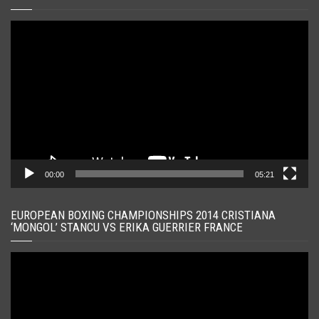
Player
video
00:00
05:21
EUROPEAN BOXING CHAMPIONSHIPS 2014 CRISTIANA
‘MONGOL’ STANCU VS ERIKA GUERRIER FRANCE
Player
video