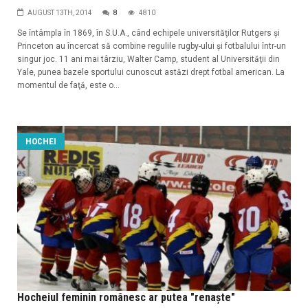
AUGUST 13TH, 2014
8
4810
Se întâmpla în 1869, în S.U.A., când echipele universităţilor Rutgers şi
Princeton au încercat să combine regulile rugby-ului şi fotbalului într-un
singur joc. 11 ani mai târziu, Walter Camp, student al Universităţii din
Yale, punea bazele sportului cunoscut astăzi drept fotbal american. La
momentul de faţă, este o...
HOCHEI
Hocheiul feminin românesc ar putea "renaşte"