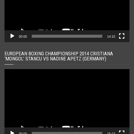
00:00
14:10
EUROPEAN BOXING CHAMPIONSHIP 2014 CRISTIANA
‘MONGOL’ STANCU VS NADINE APETZ (GERMANY)
Player
video
00:00
15:13