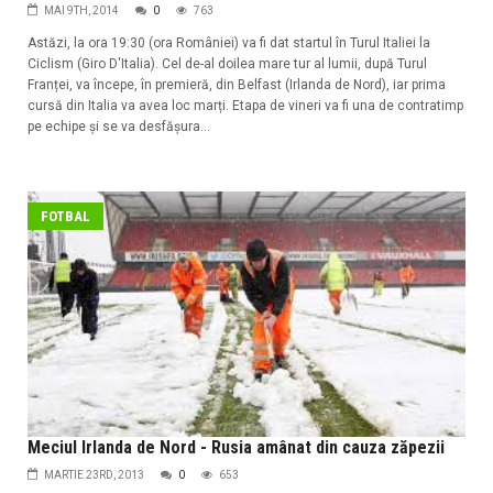
MAI 9TH, 2014
0
763
Astăzi, la ora 19:30 (ora României) va fi dat startul în Turul Italiei la
Ciclism (Giro D'Italia). Cel de-al doilea mare tur al lumii, după Turul
Franței, va începe, în premieră, din Belfast (Irlanda de Nord), iar prima
cursă din Italia va avea loc marți. Etapa de vineri va fi una de contratimp
pe echipe și se va desfășura...
FOTBAL
Meciul Irlanda de Nord - Rusia amânat din cauza zăpezii
MARTIE 23RD, 2013
0
653