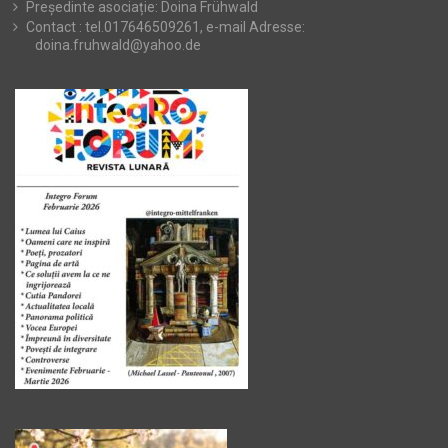
Președinte asociație: Doina Frühwald
Contact : tel.017646509261, e-mail Adresse:
doina.fruhwald@yahoo.de