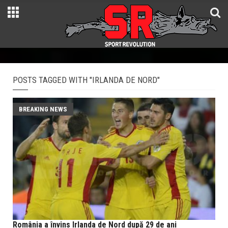
POSTS TAGGED WITH "IRLANDA DE NORD"
BREAKING NEWS
România a învins Irlanda de Nord după 29 de ani