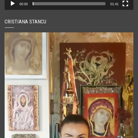
00:00
01:41
CRISTIANA STANCU
Player
video