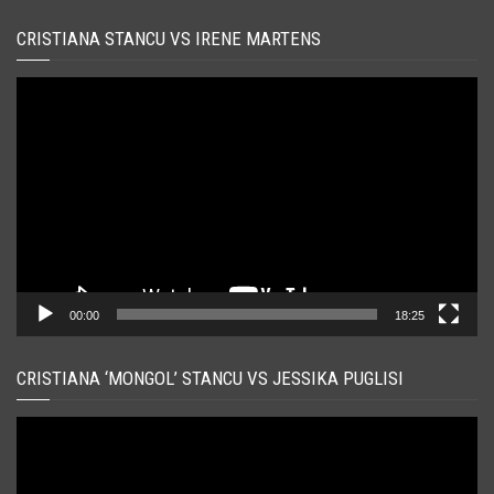
CRISTIANA STANCU VS IRENE MARTENS
Player
video
00:00
18:25
CRISTIANA ‘MONGOL’ STANCU VS JESSIKA PUGLISI
Player
video