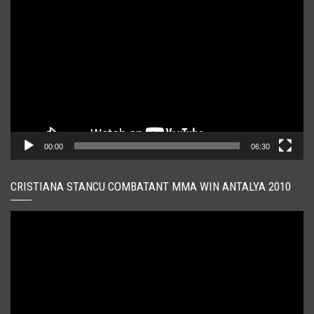
Player
video
00:00
06:30
CRISTIANA STANCU COMBATANT MMA WIN ANTALYA 2010
Player
video