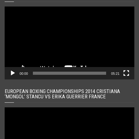
Player
video
00:00
05:21
EUROPEAN BOXING CHAMPIONSHIPS 2014 CRISTIANA
‘MONGOL’ STANCU VS ERIKA GUERRIER FRANCE
Player
video