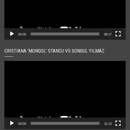
00:00
08:17
CRISTIANA ‘MONGOL’ STANCU VS SONGUL YILMAZ
Player
video
00:00
11:13