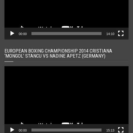
00:00
14:10
EUROPEAN BOXING CHAMPIONSHIP 2014 CRISTIANA
‘MONGOL’ STANCU VS NADINE APETZ (GERMANY)
Player
video
00:00
15:13