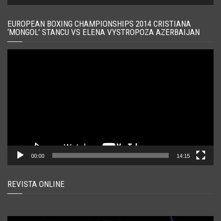
EUROPEAN BOXING CHAMPIONSHIPS 2014 CRISTIANA
‘MONGOL’ STANCU VS ELENA VYSTROPOZA AZERBAIJAN
Player
video
00:00
14:15
REVISTA ONLINE