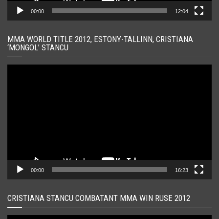
00:00
12:04
MMA WORLD TITLE 2012, ESTONY-TALLINN, CRISTIANA
‘MONGOL’ STANCU
Player
video
00:00
16:23
CRISTIANA STANCU COMBATANT MMA WIN RUSE 2012