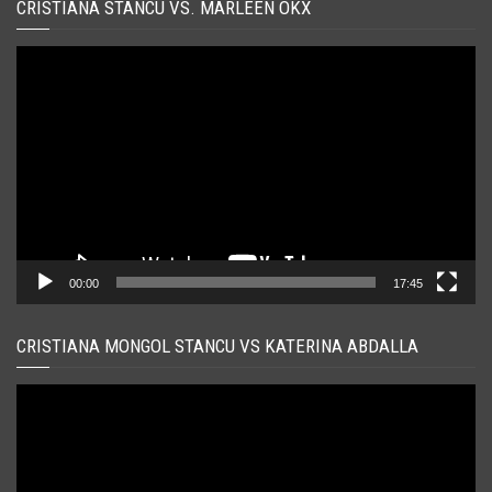
CRISTIANA STANCU VS. MARLEEN OKX
Player
video
00:00
17:45
CRISTIANA MONGOL STANCU VS KATERINA ABDALLA
Player
video