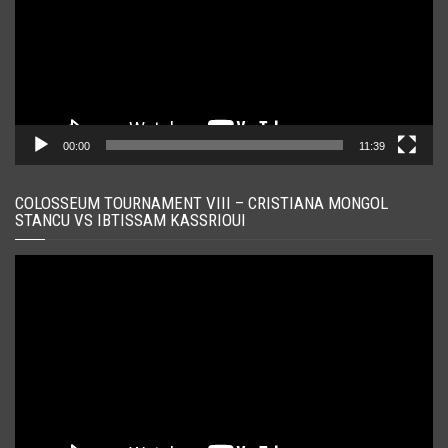
00:00
11:39
COLOSSEUM TOURNAMENT VIII – CRISTIANA MONGOL
STANCU VS IBTISSAM KASSRIOUI
Player
video