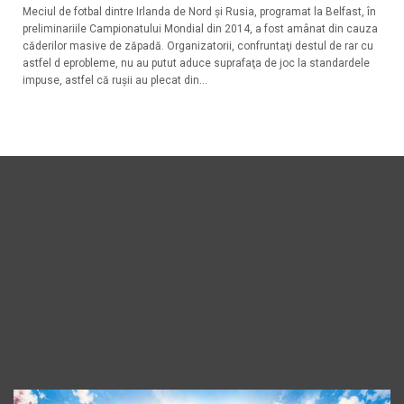
Meciul de fotbal dintre Irlanda de Nord şi Rusia, programat la Belfast, în
preliminariile Campionatului Mondial din 2014, a fost amânat din cauza
căderilor masive de zăpadă. Organizatorii, confruntaţi destul de rar cu
astfel d eprobleme, nu au putut aduce suprafaţa de joc la standardele
impuse, astfel că ruşii au plecat din...