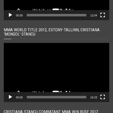
00:00
12:04
MMA WORLD TITLE 2012, ESTONY-TALLINN, CRISTIANA
‘MONGOL’ STANCU
Player
video
00:00
16:23
CRISTIANA STANCU COMBATANT MMA WIN RUSE 2012