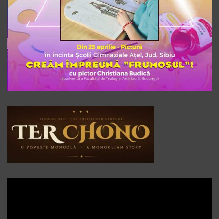
Player
video