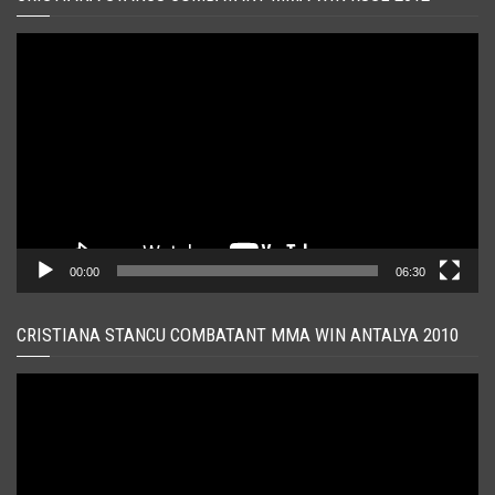
Player
video
00:00
06:30
CRISTIANA STANCU COMBATANT MMA WIN ANTALYA 2010
Player
video