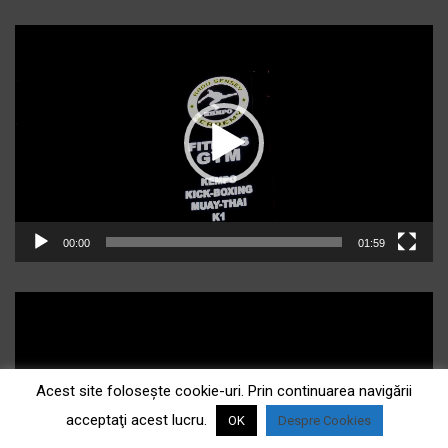
Player
video
00:00
01:59
Acest site foloseşte cookie-uri. Prin continuarea navigării
acceptaţi acest lucru.
OK
Despre Cookies