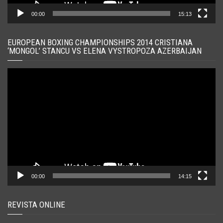
00:00
15:13
EUROPEAN BOXING CHAMPIONSHIPS 2014 CRISTIANA
‘MONGOL’ STANCU VS ELENA VYSTROPOZA AZERBAIJAN
Player
video
00:00
14:15
REVISTA ONLINE