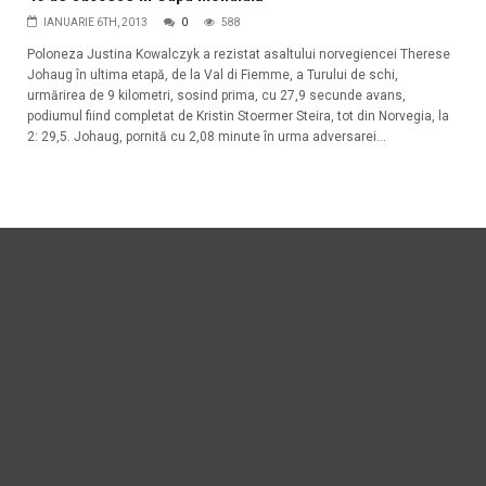
IANUARIE 6TH, 2013
0
588
Poloneza Justina Kowalczyk a rezistat asaltului norvegiencei Therese
Johaug în ultima etapă, de la Val di Fiemme, a Turului de schi,
urmărirea de 9 kilometri, sosind prima, cu 27,9 secunde avans,
podiumul fiind completat de Kristin Stoermer Steira, tot din Norvegia, la
2: 29,5. Johaug, pornită cu 2,08 minute în urma adversarei...