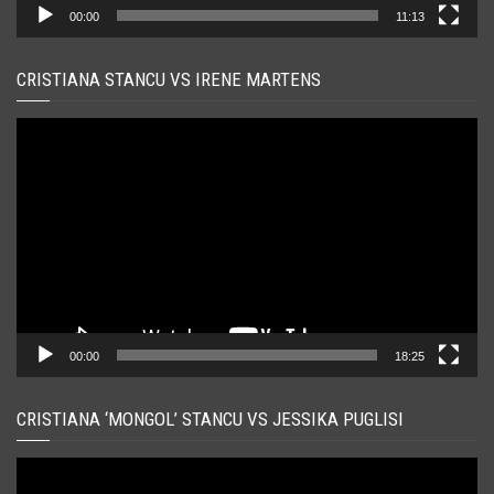
00:00
11:13
CRISTIANA STANCU VS IRENE MARTENS
Player
video
00:00
18:25
CRISTIANA ‘MONGOL’ STANCU VS JESSIKA PUGLISI
Player
video