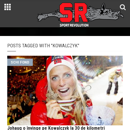
POSTS TAGGED WITH "KOWALCZYK"
SCHI FOND
Johaug o învinge pe Kowalczyk la 30 de kilometri