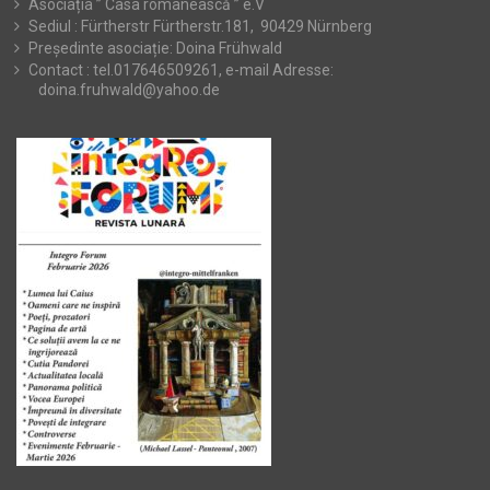
Asociația ” Casa românească ” e.V
Sediul : Fürtherstr Fürtherstr.181, 90429 Nürnberg
Președinte asociație: Doina Frühwald
Contact : tel.017646509261, e-mail Adresse:
doina.fruhwald@yahoo.de