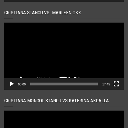
CRISTIANA STANCU VS. MARLEEN OKX
Player
video
00:00
17:45
CRISTIANA MONGOL STANCU VS KATERINA ABDALLA
Player
video