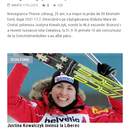
MARTIE 17TH, 2013
0
502
Norvegianca Therse Johaug, 25 ani, s-a impus la proba de 30 kilometri
fond, după 1h21:17,7, întrecând-o pe câștigătoarea Globului Mare de
Cristal, poloneza Justyna Kowalczyk, sosită la 46,6 secunde. Bronzul i-
a revenit rusoaicei Iulia Cekaleva, la 51,9. În primele 10 ale concursului
de la Oslo-Holmenkollen s-au aflat patru...
SCHI FOND
Justina Kowalczyk învinsă la Liberec