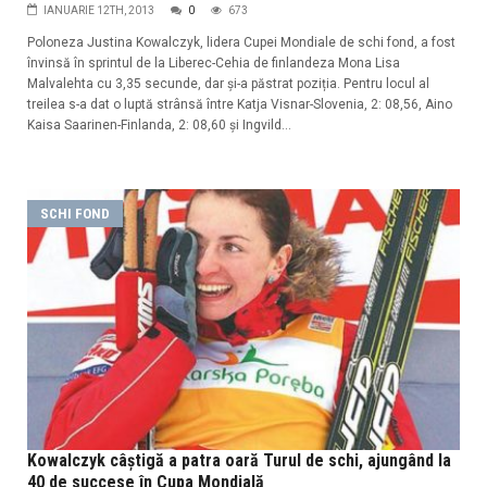
IANUARIE 12TH, 2013
0
673
Poloneza Justina Kowalczyk, lidera Cupei Mondiale de schi fond, a fost
învinsă în sprintul de la Liberec-Cehia de finlandeza Mona Lisa
Malvalehta cu 3,35 secunde, dar și-a păstrat poziția. Pentru locul al
treilea s-a dat o luptă strânsă între Katja Visnar-Slovenia, 2: 08,56, Aino
Kaisa Saarinen-Finlanda, 2: 08,60 și Ingvild...
SCHI FOND
Kowalczyk câștigă a patra oară Turul de schi, ajungând la
40 de succese în Cupa Mondială