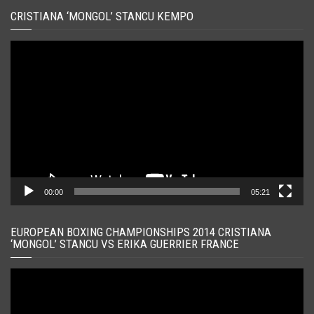
CRISTIANA ‘MONGOL’ STANCU KEMPO
Player
video
00:00
05:21
EUROPEAN BOXING CHAMPIONSHIPS 2014 CRISTIANA
‘MONGOL’ STANCU VS ERIKA GUERRIER FRANCE
Player
video