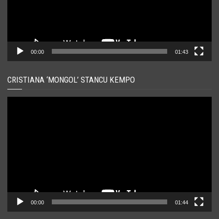
00:00
01:43
CRISTIANA ‘MONGOL’ STANCU KEMPO
Player
video
00:00
01:44