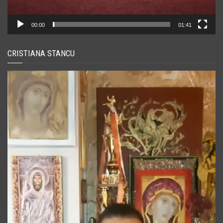
00:00
01:41
CRISTIANA STANCU
Player
video