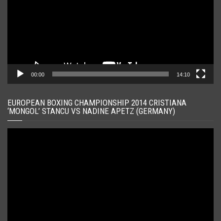
00:00
14:10
EUROPEAN BOXING CHAMPIONSHIP 2014 CRISTIANA
‘MONGOL’ STANCU VS NADINE APETZ (GERMANY)
Player
video