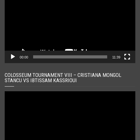
00:00
11:39
COLOSSEUM TOURNAMENT VIII – CRISTIANA MONGOL
STANCU VS IBTISSAM KASSRIOUI
Player
video