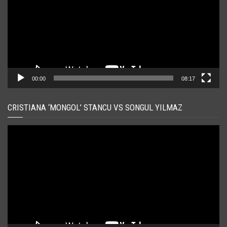
00:00
08:17
CRISTIANA ‘MONGOL’ STANCU VS SONGUL YILMAZ
Player
video