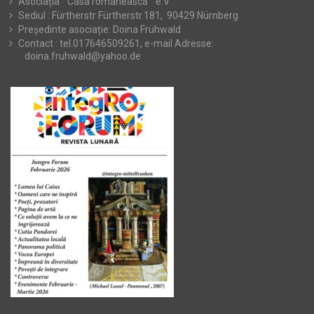
Asociația ” Casa românească ” e.V
Sediul : Fürtherstr Fürtherstr.181, 90429 Nürnberg
Președinte asociație: Doina Frühwald
Contact : tel.017646509261, e-mail Adresse:
doina.fruhwald@yahoo.de