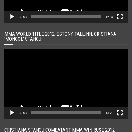
00:00
12:04
MMA WORLD TITLE 2012, ESTONY-TALLINN, CRISTIANA
‘MONGOL’ STANCU
Player
video
00:00
16:23
CRISTIANA STANCU COMBATANT MMA WIN RUSE 2012