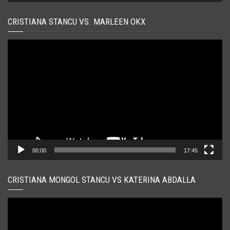
CRISTIANA STANCU VS. MARLEEN OKX
Player
video
00:00
17:45
CRISTIANA MONGOL STANCU VS KATERINA ABDALLA
Player
video