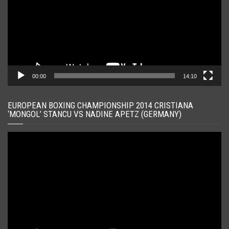
00:00
14:10
EUROPEAN BOXING CHAMPIONSHIP 2014 CRISTIANA
‘MONGOL’ STANCU VS NADINE APETZ (GERMANY)
Player
video