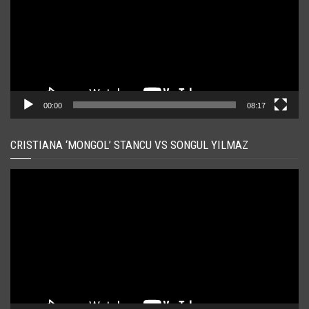
00:00
08:17
CRISTIANA ‘MONGOL’ STANCU VS SONGUL YILMAZ
Player
video