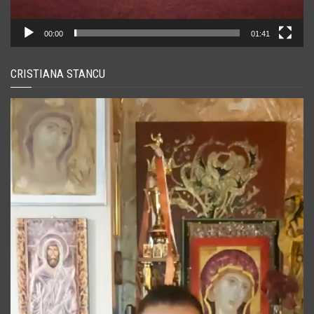
00:00
01:41
CRISTIANA STANCU
Player
video