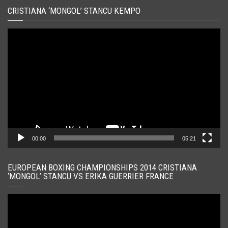
CRISTIANA ‘MONGOL’ STANCU KEMPO
Player
video
00:00
05:21
EUROPEAN BOXING CHAMPIONSHIPS 2014 CRISTIANA
‘MONGOL’ STANCU VS ERIKA GUERRIER FRANCE
Player
video