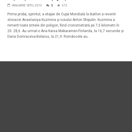
IANUARIE 18TH, 2013
0
573
Prima probă, sprintul, a etapei de Cupă Mondială la biatlon a revenit
slovacei Anastasiya Kuzmina și rusului Anton Shipulin. Kuzmina a
nimerit toate țintele din poligon, fiind cronometrată pe 7,5 kilometri în
20: 28,6. Au urmat-o Ana Kaisa Makarainen-Finlanda, la 16,7 secunde și
Daria Domraceva-Belarus, la 21,9. Româncele au...