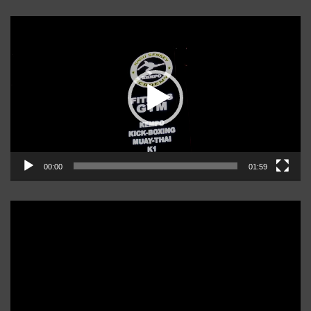
Player
video
00:00
01:59