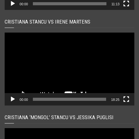
00:00
11:13
CRISTIANA STANCU VS IRENE MARTENS
Player
video
00:00
18:25
CRISTIANA ‘MONGOL’ STANCU VS JESSIKA PUGLISI
Player
video