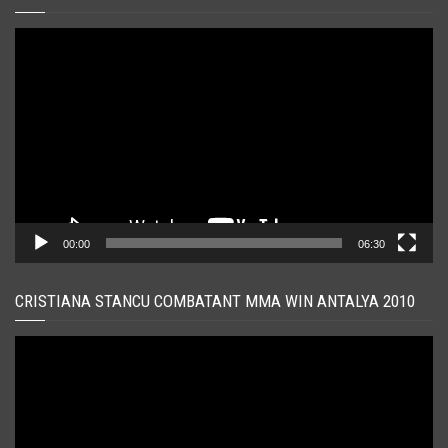
Player
video
00:00
06:30
CRISTIANA STANCU COMBATANT MMA WIN ANTALYA 2010
Player
video