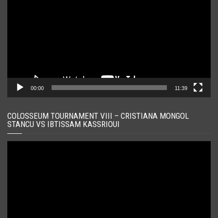
00:00
11:39
COLOSSEUM TOURNAMENT VIII – CRISTIANA MONGOL
STANCU VS IBTISSAM KASSRIOUI
Player
video