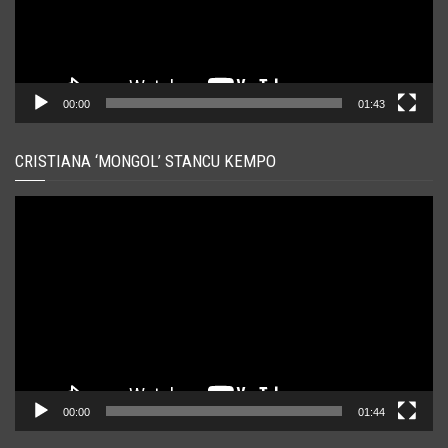
00:00
01:43
CRISTIANA ‘MONGOL’ STANCU KEMPO
Player
video
00:00
01:44