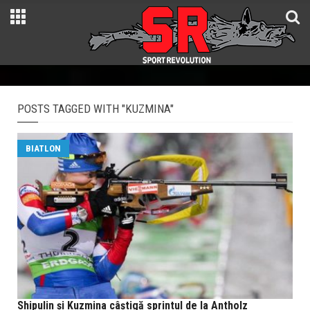
POSTS TAGGED WITH "KUZMINA"
BIATLON
Shipulin și Kuzmina câștigă sprintul de la Antholz