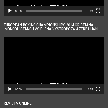
00:00
15:13
EUROPEAN BOXING CHAMPIONSHIPS 2014 CRISTIANA
‘MONGOL’ STANCU VS ELENA VYSTROPOZA AZERBAIJAN
Player
video
00:00
14:15
REVISTA ONLINE