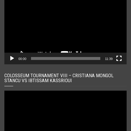
video
00:00
11:39
COLOSSEUM TOURNAMENT VIII – CRISTIANA MONGOL
STANCU VS IBTISSAM KASSRIOUI
Player
video