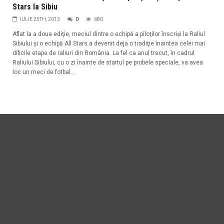
Stars la Sibiu
IULIE 25TH, 2013
0
680
Aflat la a doua ediţie, meciul dintre o echipă a piloţilor înscrişi la Raliul
Sibiului şi o echipă All Stars a devenit deja o tradiţie înaintea celei mai
dificile etape de raliuri din România. La fel ca anul trecut, în cadrul
Raliului Sibiului, cu o zi înainte de startul pe probele speciale, va avea
loc un meci de fotbal...