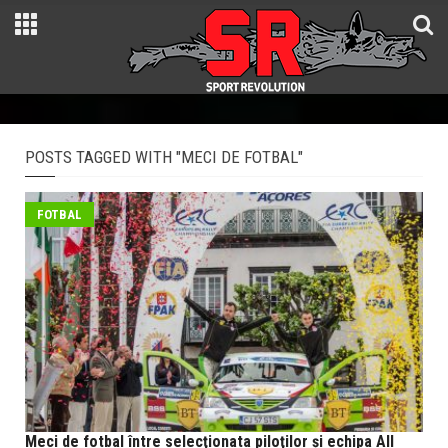
POSTS TAGGED WITH "MECI DE FOTBAL"
FOTBAL
Meci de fotbal între selecţionata piloţilor şi echipa All