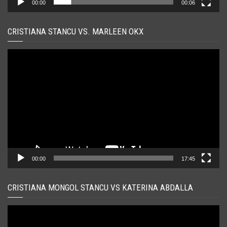
00:00
00:06
CRISTIANA STANCU VS. MARLEEN OKX
Player
video
00:00
17:45
CRISTIANA MONGOL STANCU VS KATERINA ABDALLA
Player
video