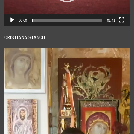
00:00
01:41
CRISTIANA STANCU
Player
video