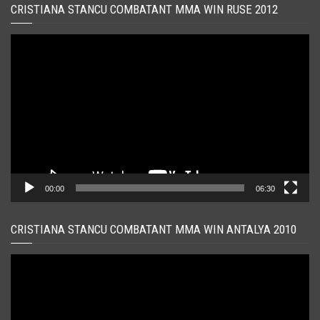
CRISTIANA STANCU COMBATANT MMA WIN RUSE 2012
Player
video
00:00
06:30
CRISTIANA STANCU COMBATANT MMA WIN ANTALYA 2010
Player
video