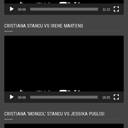
00:00
11:13
CRISTIANA STANCU VS IRENE MARTENS
Player
video
00:00
18:25
CRISTIANA ‘MONGOL’ STANCU VS JESSIKA PUGLISI
Player