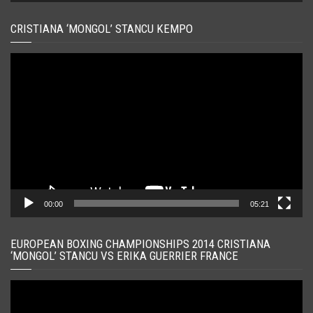
CRISTIANA ‘MONGOL’ STANCU KEMPO
Player
video
00:00
05:21
EUROPEAN BOXING CHAMPIONSHIPS 2014 CRISTIANA
‘MONGOL’ STANCU VS ERIKA GUERRIER FRANCE
Player
video