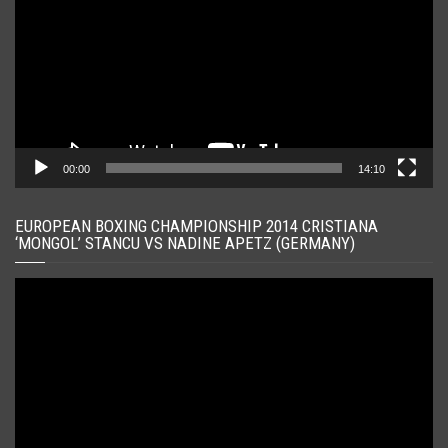
00:00
14:10
EUROPEAN BOXING CHAMPIONSHIP 2014 CRISTIANA
‘MONGOL’ STANCU VS NADINE APETZ (GERMANY)
Player
video