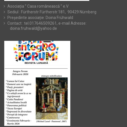
Asociația ” Casa românească ” e.V
Sediul : Fürtherstr Fürtherstr.181, 90429 Nürnberg
Președinte asociație: Doina Frühwald
Contact : tel.017646509261, e-mail Adresse:
doina.fruhwald@yahoo.de