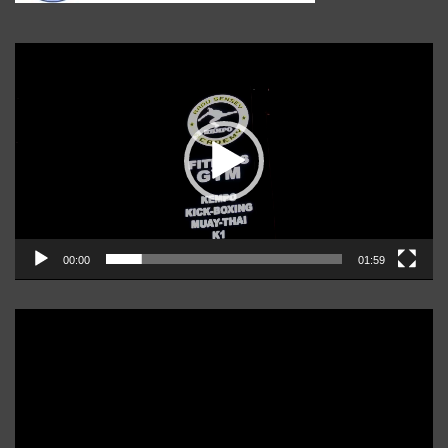
Player
video
00:00
01:59