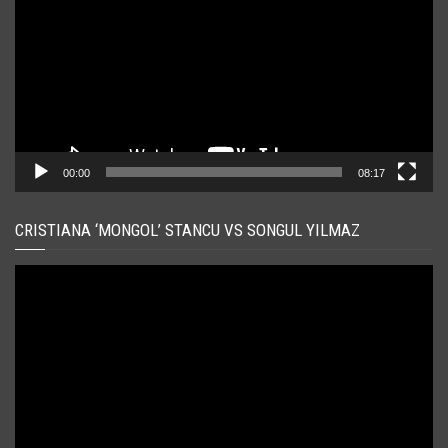
00:00
08:17
CRISTIANA ‘MONGOL’ STANCU VS SONGUL YILMAZ
Player
video