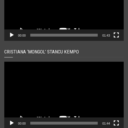
00:00
01:43
CRISTIANA ‘MONGOL’ STANCU KEMPO
Player
video
00:00
01:44