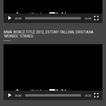
00:00
12:04
MMA WORLD TITLE 2012, ESTONY-TALLINN, CRISTIANA
‘MONGOL’ STANCU
Player
video
00:00
16:23