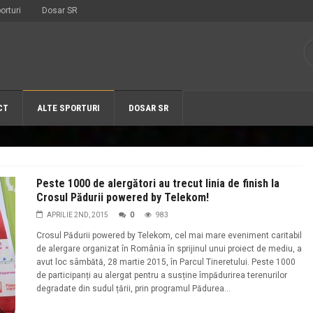
orturi
Dosar SR
CT
ALTE SPORTURI
DOSAR SR
Peste 1000 de alergători au trecut linia de finish la
Crosul Pădurii powered by Telekom!
APRILIE 2ND, 2015
0
983
Crosul Pădurii powered by Telekom, cel mai mare eveniment caritabil
de alergare organizat în România în sprijinul unui proiect de mediu, a
avut loc sâmbătă, 28 martie 2015, în Parcul Tineretului. Peste 1000
de participanți au alergat pentru a susține împădurirea terenurilor
degradate din sudul țării, prin programul Pădurea...