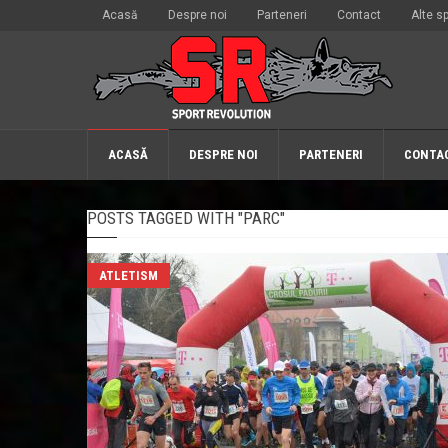
Acasă
Despre noi
Parteneri
Contact
Alte sp
ACASĂ
DESPRE NOI
PARTENERI
CONTA
POSTS TAGGED WITH "PARC"
ATLETISM