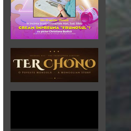
Player
video