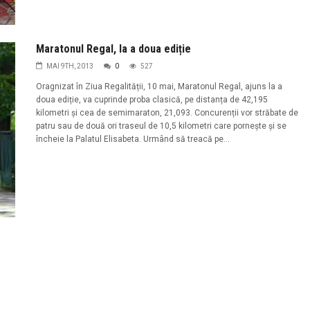
Maratonul Regal, la a doua ediție
MAI 9TH, 2013
0
527
Oragnizat în Ziua Regalității, 10 mai, Maratonul Regal, ajuns la a
doua ediție, va cuprinde proba clasică, pe distanța de 42,195
kilometri și cea de semimaraton, 21,093. Concurenții vor străbate de
patru sau de două ori traseul de 10,5 kilometri care pornește și se
încheie la Palatul Elisabeta. Urmând să treacă pe...