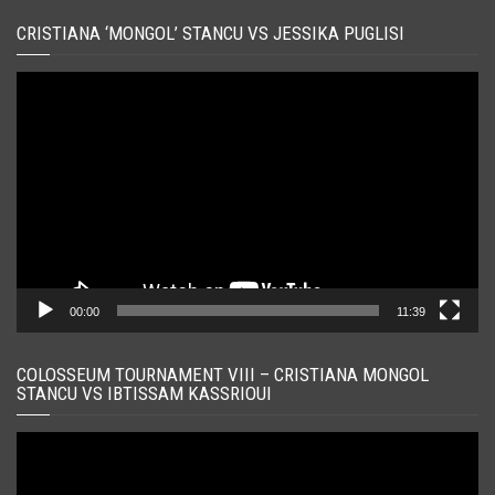
CRISTIANA ‘MONGOL’ STANCU VS JESSIKA PUGLISI
Player
video
00:00
11:39
COLOSSEUM TOURNAMENT VIII – CRISTIANA MONGOL
STANCU VS IBTISSAM KASSRIOUI
Player
video