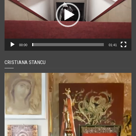
00:00
01:41
CRISTIANA STANCU
Player
video