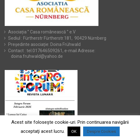
Asociația ” Casa românească ” e.V
Sediul : Fürtherstr Fürtherstr.181, 90429 Nürnberg
Președinte asociație: Doina Frühwald
Contact : tel.017646509261, e-mail Adresse:
doina.fruhwald@yahoo.de
Acest site foloseşte cookie-uri. Prin continuarea navigării
acceptaţi acest lucru.
OK
Despre Cookies