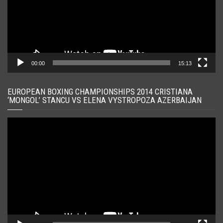
00:00
15:13
EUROPEAN BOXING CHAMPIONSHIPS 2014 CRISTIANA
‘MONGOL’ STANCU VS ELENA VYSTROPOZA AZERBAIJAN
Player
video