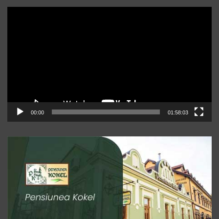
Player
video
00:00
01:58:03