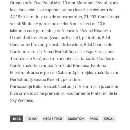
Oragnizat în Ziua Regalității, 10 mai, Maratonul Regal, ajuns
la a doua ediție, va cuprinde proba clasică, pe distanța de
42,195 kilometri și cea de semimaraton, 21,093. Concurenții
vor străbate de patru sau de două ori traseul de 10,5
kilometri care pornește și se încheie la Palatul Elisabeta.
Urmând să treacă pe Șoseaua Kiseleff, pe trotuar, Bdul
Constantin Prezan, pe pista de biciclete, Bdul Charles de
Gaulle, intrarea în Parcul Herăstrău, aleile ExpoFlora, podul
Teatrului de Vară, insula Trandafirilor, statuia lui Charles de
Gaulle, malul lacului, până la Podul Băneasa, Fântâna
Miorița, intrarea în parcul Clubului Diplomaților, malul lacului
Herăstrău, Șoseaua Kiseleff, pe trotuar.
Participanții trebuie să aibă cel puțin 18 ani împliniți, cei mai
buni urmând să fie premiați cu abonamente Platinum de la
Sky Welness.
TAGS
10 MAI
HERASTRAU
MARATON
PARC
REGAL