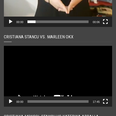
00:00
00:06
CRISTIANA STANCU VS. MARLEEN OKX
Player
video
00:00
17:45