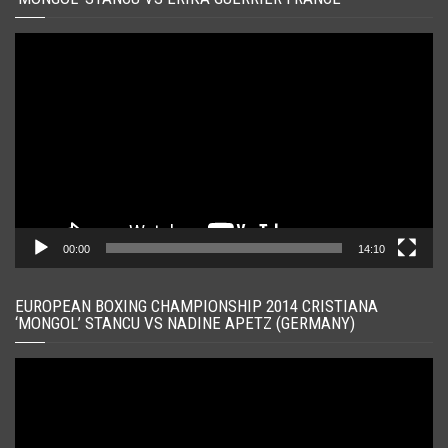
Player
video
00:00
14:10
EUROPEAN BOXING CHAMPIONSHIP 2014 CRISTIANA
‘MONGOL’ STANCU VS NADINE APETZ (GERMANY)
Player
video