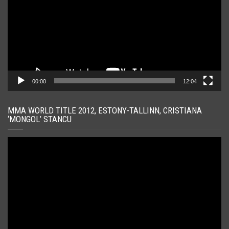
00:00
12:04
MMA WORLD TITLE 2012, ESTONY-TALLINN, CRISTIANA
‘MONGOL’ STANCU
Player
video