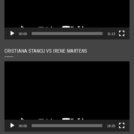
00:00
11:13
CRISTIANA STANCU VS IRENE MARTENS
Player
video
00:00
18:25