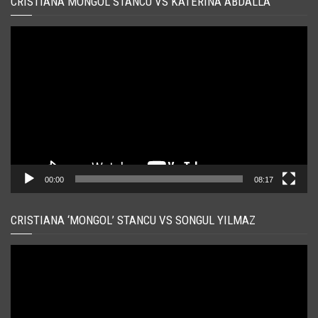
CRISTIANA MONGOL STANCU VS KATERINA ABDALLA
Player
video
00:00
08:17
CRISTIANA ‘MONGOL’ STANCU VS SONGUL YILMAZ
Player
video