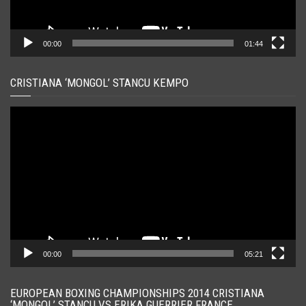
00:00
01:44
CRISTIANA ‘MONGOL’ STANCU KEMPO
Player
video
00:00
05:21
EUROPEAN BOXING CHAMPIONSHIPS 2014 CRISTIANA
‘MONGOL’ STANCU VS ERIKA GUERRIER FRANCE