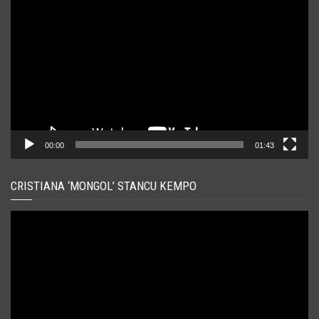
video
00:00
01:43
CRISTIANA ‘MONGOL’ STANCU KEMPO
Player
video