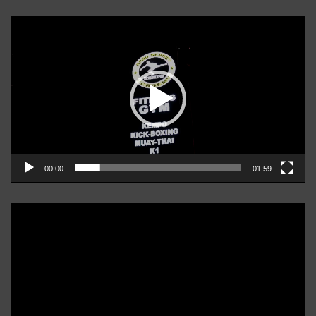
Player
video
00:00
01:59