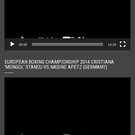
00:00
14:10
EUROPEAN BOXING CHAMPIONSHIP 2014 CRISTIANA
‘MONGOL’ STANCU VS NADINE APETZ (GERMANY)
Player
video