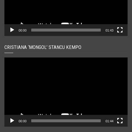
00:00
01:43
CRISTIANA ‘MONGOL’ STANCU KEMPO
Player
video
00:00
01:44