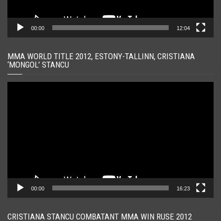
00:00
12:04
MMA WORLD TITLE 2012, ESTONY-TALLINN, CRISTIANA
‘MONGOL’ STANCU
Player
video
00:00
16:23
CRISTIANA STANCU COMBATANT MMA WIN RUSE 2012