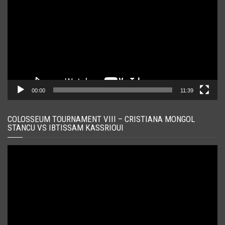
00:00
11:39
COLOSSEUM TOURNAMENT VIII – CRISTIANA MONGOL
STANCU VS IBTISSAM KASSRIOUI
Player
video