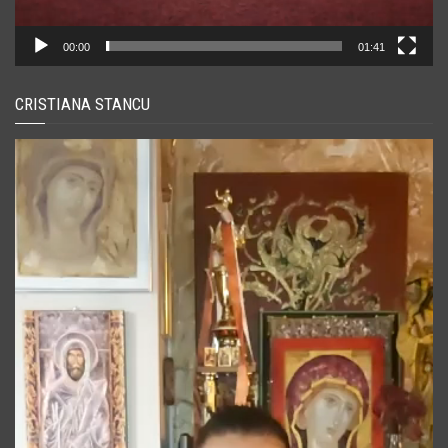
00:00
01:41
CRISTIANA STANCU
Player
video