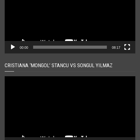
00:00
08:17
CRISTIANA ‘MONGOL’ STANCU VS SONGUL YILMAZ
Player
video