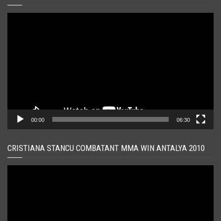
Player
video
00:00
06:30
CRISTIANA STANCU COMBATANT MMA WIN ANTALYA 2010
Player
video