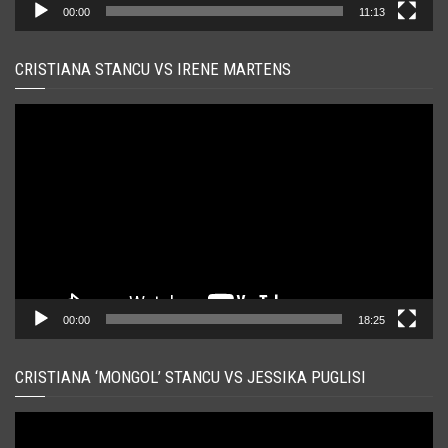
00:00
11:13
CRISTIANA STANCU VS IRENE MARTENS
Player
video
00:00
18:25
CRISTIANA ‘MONGOL’ STANCU VS JESSIKA PUGLISI
Player
video