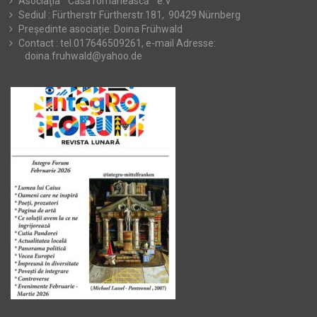
Asociația ” Casa românească ” e.V
Sediul : Fürtherstr Fürtherstr.181, 90429 Nürnberg
Președinte asociație: Doina Frühwald
Contact : tel.017646509261, e-mail Adresse:
doina.fruhwald@yahoo.de