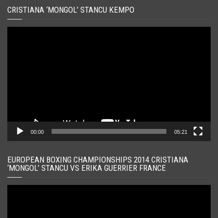
CRISTIANA ‘MONGOL’ STANCU KEMPO
Player
video
00:00
05:21
EUROPEAN BOXING CHAMPIONSHIPS 2014 CRISTIANA
‘MONGOL’ STANCU VS ERIKA GUERRIER FRANCE
Player
video