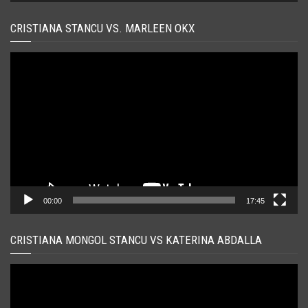
CRISTIANA STANCU VS. MARLEEN OKX
Player
video
00:00
17:45
CRISTIANA MONGOL STANCU VS KATERINA ABDALLA
Player
video