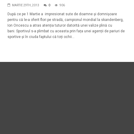
MARTIE 29TH, 2013
0
906
După ce pe 1 Martie a impresionat sute de doamne și domnișoare
pentru că le-a oferit flori pe stradă, campionul mondial la skandenberg,
Ion Oncescu a atras atenția tuturor datorită unei valize plină cu
bani. Sportivul s-a plimbat cu aceasta prin fața unei agenții de pariuri de
sportive și în ciuda faptului că toți ochii...