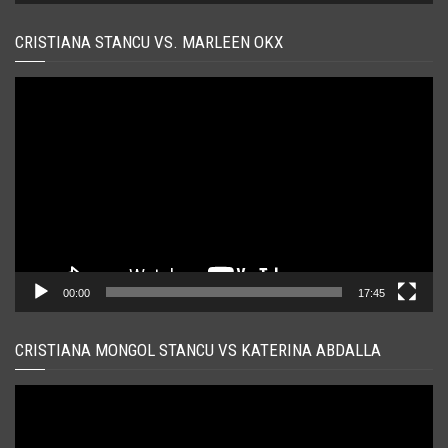
CRISTIANA STANCU VS. MARLEEN OKX
Player
video
00:00
17:45
CRISTIANA MONGOL STANCU VS KATERINA ABDALLA
Player
video