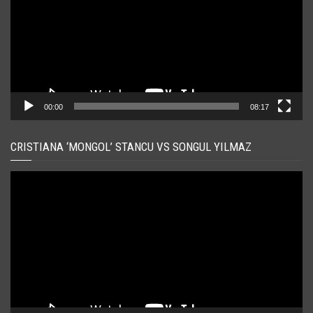
00:00
08:17
CRISTIANA ‘MONGOL’ STANCU VS SONGUL YILMAZ
Player
video