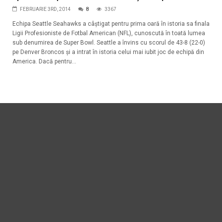
FEBRUARIE 3RD, 2014
8
3367
Echipa Seattle Seahawks a câştigat pentru prima oară în istoria sa finala
Ligii Profesioniste de Fotbal American (NFL), cunoscută în toată lumea
sub denumirea de Super Bowl. Seattle a învins cu scorul de 43-8 (22-0)
pe Denver Broncos şi a intrat în istoria celui mai iubit joc de echipă din
America. Dacă pentru...