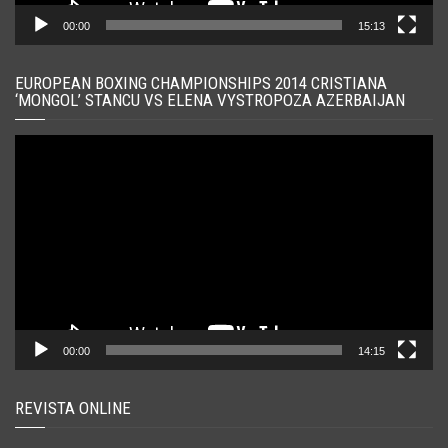
00:00
15:13
EUROPEAN BOXING CHAMPIONSHIPS 2014 CRISTIANA
‘MONGOL’ STANCU VS ELENA VYSTROPOZA AZERBAIJAN
Player
video
00:00
14:15
REVISTA ONLINE