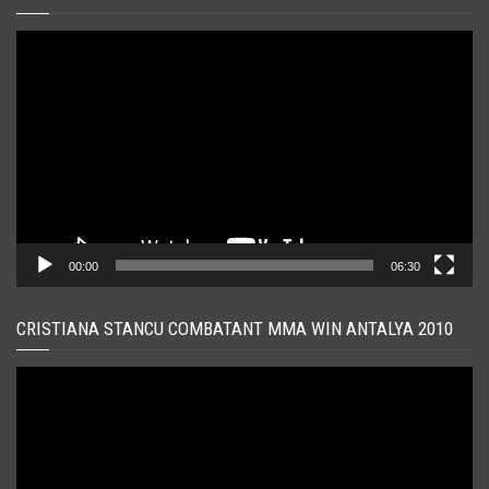
Player
video
00:00
06:30
CRISTIANA STANCU COMBATANT MMA WIN ANTALYA 2010
Player
video