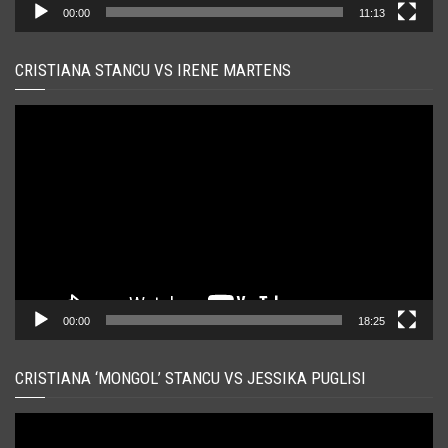
00:00
11:13
CRISTIANA STANCU VS IRENE MARTENS
Player
video
00:00
18:25
CRISTIANA ‘MONGOL’ STANCU VS JESSIKA PUGLISI
Player
video