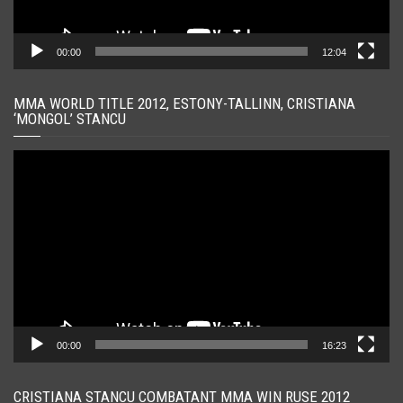
00:00
12:04
MMA WORLD TITLE 2012, ESTONY-TALLINN, CRISTIANA
‘MONGOL’ STANCU
Player
video
00:00
16:23
CRISTIANA STANCU COMBATANT MMA WIN RUSE 2012