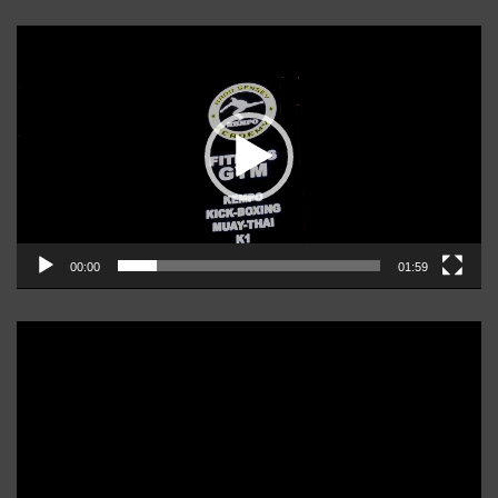
Player
video
00:00
01:59