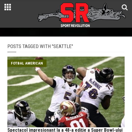
POSTS TAGGED WITH "SEATTLE"
FOTBAL AMERICAN
Spectacol impresionant la a 48-a ediţie a Super Bowl-ului