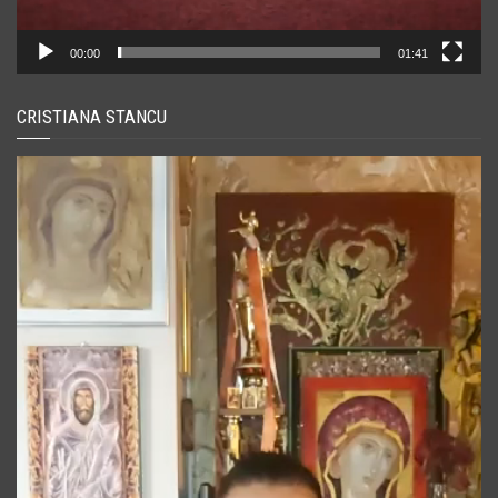
00:00
01:41
CRISTIANA STANCU
Player
video