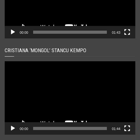
00:00
01:43
CRISTIANA ‘MONGOL’ STANCU KEMPO
Player
video
00:00
01:44