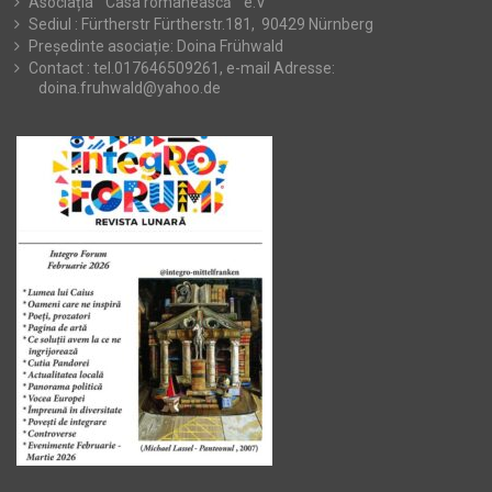
Asociația ” Casa românească ” e.V
Sediul : Fürtherstr Fürtherstr.181, 90429 Nürnberg
Președinte asociație: Doina Frühwald
Contact : tel.017646509261, e-mail Adresse:
doina.fruhwald@yahoo.de