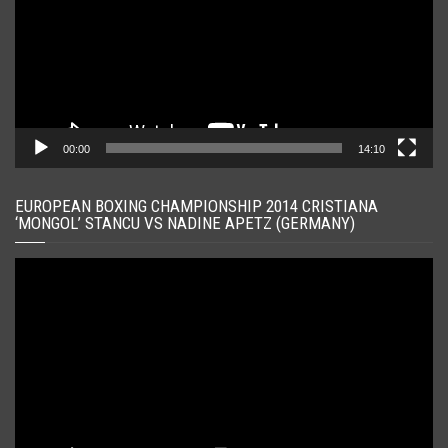
00:00
14:10
EUROPEAN BOXING CHAMPIONSHIP 2014 CRISTIANA
‘MONGOL’ STANCU VS NADINE APETZ (GERMANY)
Player
video