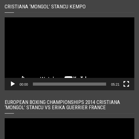
CRISTIANA ‘MONGOL’ STANCU KEMPO
Player
video
00:00
05:21
EUROPEAN BOXING CHAMPIONSHIPS 2014 CRISTIANA
‘MONGOL’ STANCU VS ERIKA GUERRIER FRANCE
Player
video