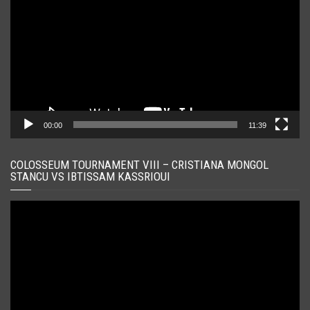
00:00
11:39
COLOSSEUM TOURNAMENT VIII – CRISTIANA MONGOL
STANCU VS IBTISSAM KASSRIOUI
Player
video