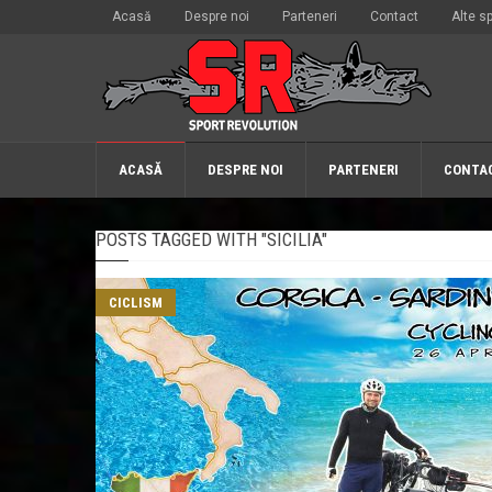
Acasă
Despre noi
Parteneri
Contact
Alte sp
ACASĂ
DESPRE NOI
PARTENERI
CONTA
POSTS TAGGED WITH "SICILIA"
CICLISM