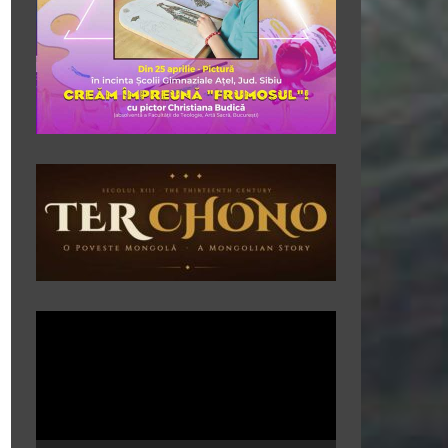
Player
video