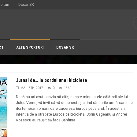
orturi
Dosar SR
CT
ALTE SPORTURI
DOSAR SR
Jurnal de… la bordul unei biciclete
MAI 18TH, 2017
0
1560
Dacă nu aţi avut ocazia să citiţi despre minunatele călătorii ale lui
Jules Verne, vă invit să vă deconectaţi citind rândurile următoare ale
doi temerari români care cuceresc Europa pedalând. În acest an, în
intenția de a străbate Europa pe bicicletă, Sorin Găgeanu și Andrei
Rozescu au reușit să facă Sardinia –...