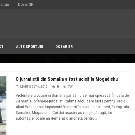
orturi
Dosar SR
CT
ALTE SPORTURI
DOSAR SR
O jurnalistă din Somalia a fost ucisă la Mogadishu
MARTIE 26TH, 2013
0
701
Violenţele produse în Somalia par să nu se mai oprească. În data de
24 martie, o femeie-jurnalist, Rahma Abdi, care lucra pentru Radio
Abud-Waq, a fost împuşcată în cap şi în pipet de doi tineri, în capitala
Somaliei, Mogadishu. Cei doi asasini au reuşit să fugă, iar
autorităţile locale au demarat o anchetă pentru...