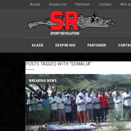
Acasă
Despre noi
Parteneri
Contact
Alte sp
ACASĂ
DESPRE NOI
PARTENERI
CONTA
POSTS TAGGED WITH "SOMALIA"
BREAKING NEWS