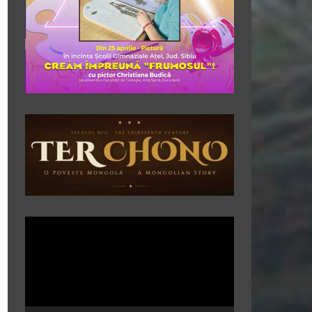
Player
video