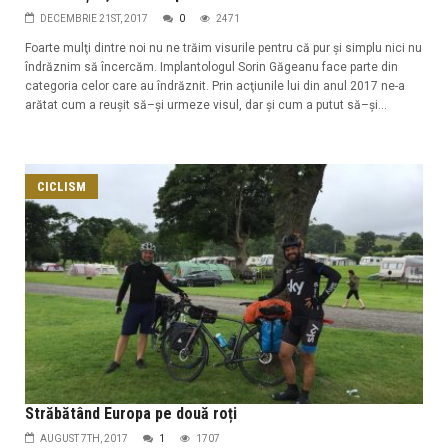
DECEMBRIE 21ST, 2017
0
2471
Foarte mulţi dintre noi nu ne trăim visurile pentru că pur şi simplu nici nu
îndrăznim să încercăm. Implantologul Sorin Găgeanu face parte din
categoria celor care au îndrăznit. Prin acţiunile lui din anul 2017 ne-a
arătat cum a reuşit să–şi urmeze visul, dar şi cum a putut să–şi...
CICLISM
Străbătând Europa pe două roți
AUGUST 7TH, 2017
1
1707