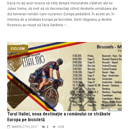
Dacă nu aţi avut ocazia să citiţi despre minunatele călătorii ale lui
Jules Verne, vă invit să vă deconectaţi citind rândurile următoare ale
doi temerari români care cuceresc Europa pedalând. În acest an, în
intenția de a străbate Europa pe bicicletă, Sorin Găgeanu și Andrei
Rozescu au reușit să facă Sardinia –...
CICLISM
Turul Italiei, noua destinație a românului ce străbate
Europa pe bicicletă
MARTIE 27TH, 2017
2
1404