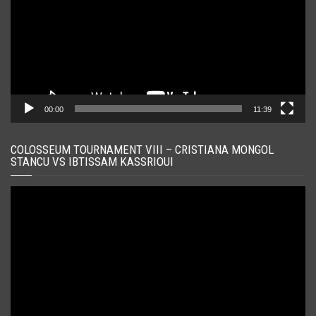
00:00
11:39
COLOSSEUM TOURNAMENT VIII – CRISTIANA MONGOL
STANCU VS IBTISSAM KASSRIOUI
Player
video