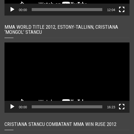
00:00
12:04
MMA WORLD TITLE 2012, ESTONY-TALLINN, CRISTIANA
‘MONGOL’ STANCU
Player
video
00:00
16:23
CRISTIANA STANCU COMBATANT MMA WIN RUSE 2012