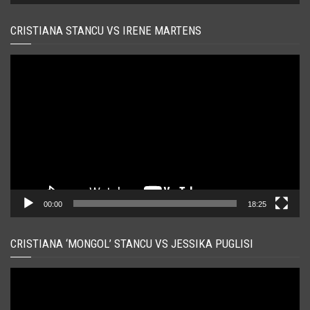
CRISTIANA STANCU VS IRENE MARTENS
Player
video
00:00
18:25
CRISTIANA ‘MONGOL’ STANCU VS JESSIKA PUGLISI
Player
video