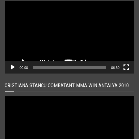
Player
video
00:00
06:30
CRISTIANA STANCU COMBATANT MMA WIN ANTALYA 2010
Player
video