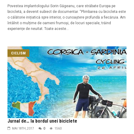
Povestea implantologului Sorin Găgeanu, care străbate Europa pe
bicicletă, a devenit subiect de documentar. “Plimbarea cu bicicleta este
o călătorie inițiatică spre interior, o cunoaștere profundă a fiecăruia. Am
întâlnit o mulțime de oameni frumoşi, de locuri speciale, trăind
experiențe de neuitat. Toate aceste...
CICLISM
Jurnal de… la bordul unei biciclete
MAI 18TH, 2017
0
1560