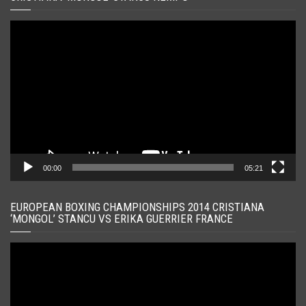
Player
video
00:00
05:21
EUROPEAN BOXING CHAMPIONSHIPS 2014 CRISTIANA
‘MONGOL’ STANCU VS ERIKA GUERRIER FRANCE
Player
video