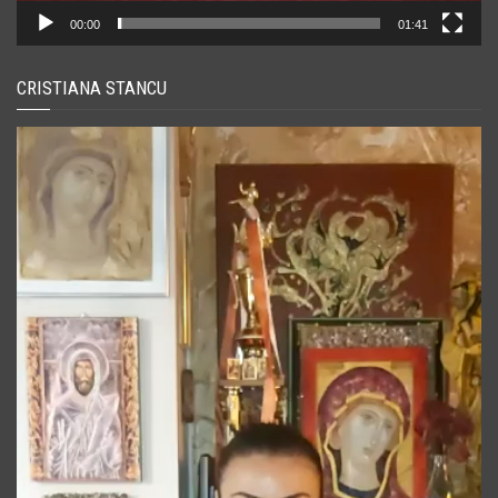
00:00
01:41
CRISTIANA STANCU
Player
video