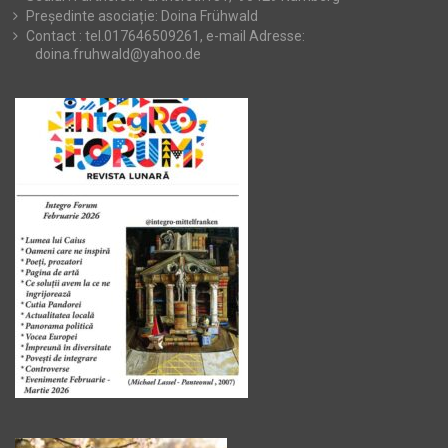
Președinte asociație: Doina Frühwald
Contact : tel.017646509261, e-mail Adresse:
doina.fruhwald@yahoo.de