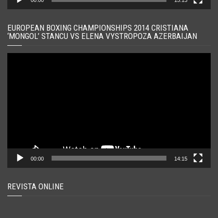
00:00
15:13
EUROPEAN BOXING CHAMPIONSHIPS 2014 CRISTIANA
‘MONGOL’ STANCU VS ELENA VYSTROPOZA AZERBAIJAN
Player
video
00:00
14:15
REVISTA ONLINE