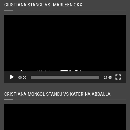
CRISTIANA STANCU VS. MARLEEN OKX
Player
video
00:00
17:45
CRISTIANA MONGOL STANCU VS KATERINA ABDALLA
Player
video