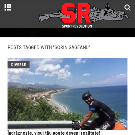
POSTS TAGGED WITH "SORIN GAGEANU"
DIVERSE
Ȋndrăzneşte, visul tău poate deveni realitate!