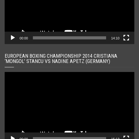
00:00
14:10
EUROPEAN BOXING CHAMPIONSHIP 2014 CRISTIANA
‘MONGOL’ STANCU VS NADINE APETZ (GERMANY)
Player
video