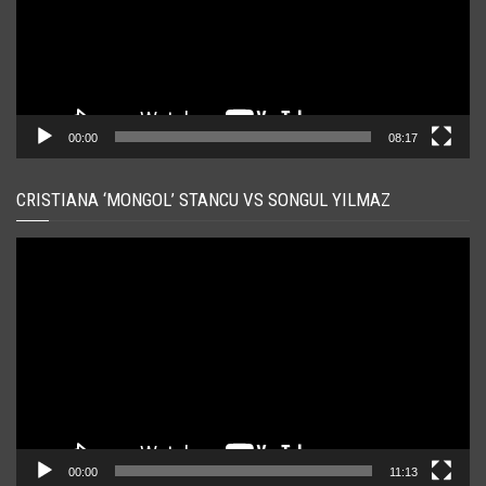
00:00
08:17
CRISTIANA ‘MONGOL’ STANCU VS SONGUL YILMAZ
Player
video
00:00
11:13