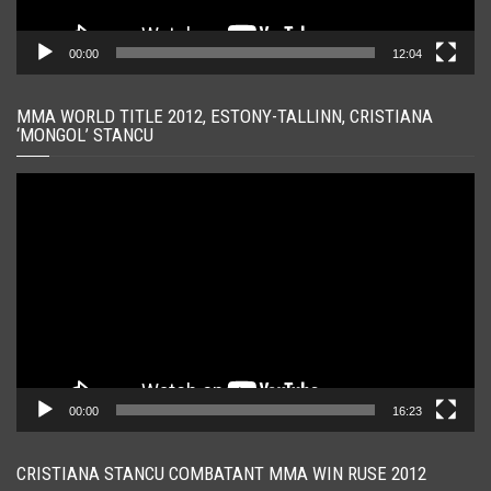
00:00
12:04
MMA WORLD TITLE 2012, ESTONY-TALLINN, CRISTIANA
‘MONGOL’ STANCU
Player
video
00:00
16:23
CRISTIANA STANCU COMBATANT MMA WIN RUSE 2012