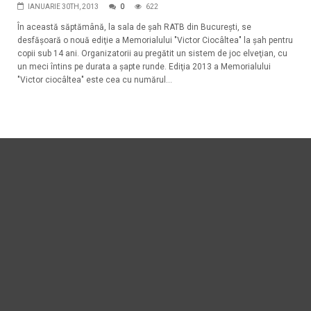
IANUARIE 30TH, 2013
0
622
În această săptămână, la sala de şah RATB din Bucureşti, se
desfăşoară o nouă ediţie a Memorialului "Victor Ciocâltea" la şah pentru
copii sub 14 ani. Organizatorii au pregătit un sistem de joc elveţian, cu
un meci întins pe durata a şapte runde. Ediţia 2013 a Memorialului
"Victor ciocâltea" este cea cu numărul...