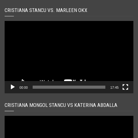
CRISTIANA STANCU VS. MARLEEN OKX
Player
video
00:00
17:45
CRISTIANA MONGOL STANCU VS KATERINA ABDALLA
Player
video