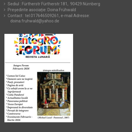
Sediul : Fürtherstr Fürtherstr.181, 90429 Nürnberg
Președinte asociație: Doina Frühwald
Contact : tel.017646509261, e-mail Adresse:
doina.fruhwald@yahoo.de