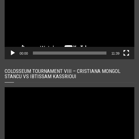
00:00
11:39
COLOSSEUM TOURNAMENT VIII – CRISTIANA MONGOL
STANCU VS IBTISSAM KASSRIOUI
Player
video