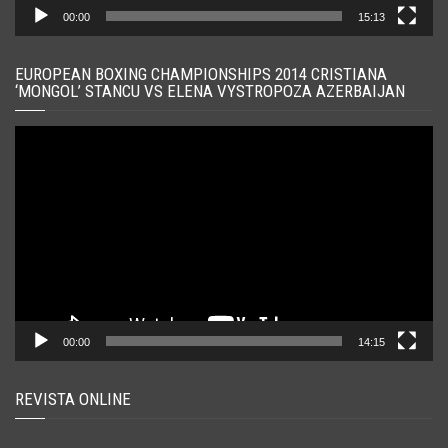
00:00
15:13
EUROPEAN BOXING CHAMPIONSHIPS 2014 CRISTIANA
‘MONGOL’ STANCU VS ELENA VYSTROPOZA AZERBAIJAN
Player
video
00:00
14:15
REVISTA ONLINE