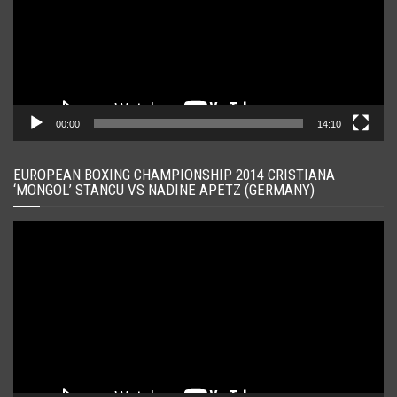
00:00
14:10
EUROPEAN BOXING CHAMPIONSHIP 2014 CRISTIANA
‘MONGOL’ STANCU VS NADINE APETZ (GERMANY)
Player
video