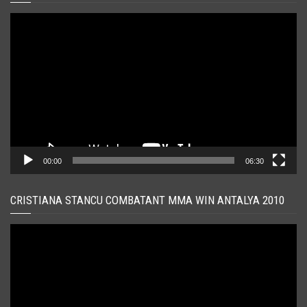
Player
video
00:00
06:30
CRISTIANA STANCU COMBATANT MMA WIN ANTALYA 2010
Player
video