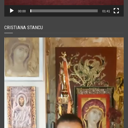
00:00
01:41
CRISTIANA STANCU
Player
video