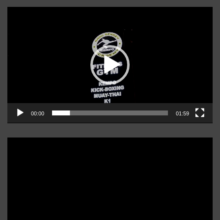
Player
video
00:00
01:59