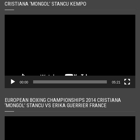
CRISTIANA ‘MONGOL’ STANCU KEMPO
Player
video
00:00
05:21
EUROPEAN BOXING CHAMPIONSHIPS 2014 CRISTIANA
‘MONGOL’ STANCU VS ERIKA GUERRIER FRANCE
Player
video