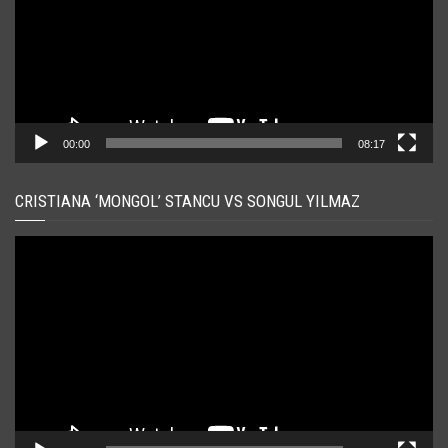
00:00
08:17
CRISTIANA ‘MONGOL’ STANCU VS SONGUL YILMAZ
Player
video