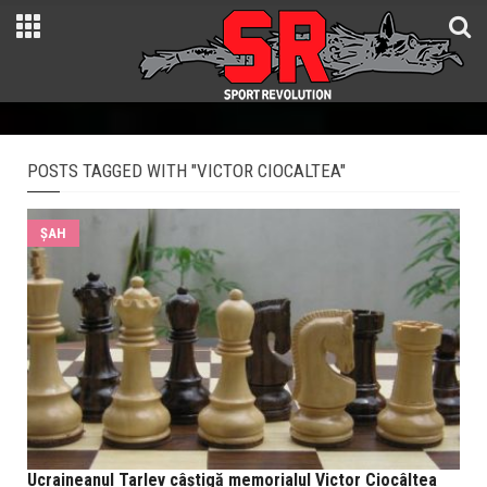
POSTS TAGGED WITH "VICTOR CIOCALTEA"
ŞAH
Ucraineanul Tarlev câștigă memorialul Victor Ciocâltea