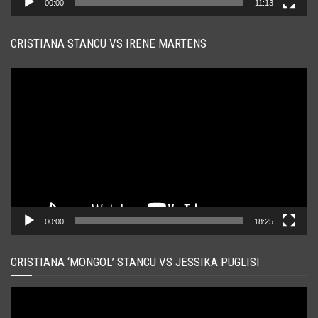
00:00
11:13
CRISTIANA STANCU VS IRENE MARTENS
Player
video
00:00
18:25
CRISTIANA ‘MONGOL’ STANCU VS JESSIKA PUGLISI
Player
video