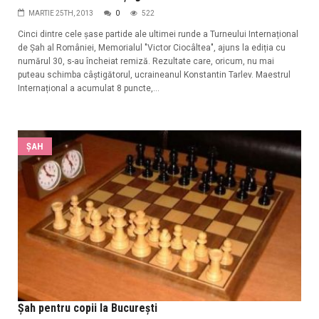
MARTIE 25TH, 2013
0
522
Cinci dintre cele șase partide ale ultimei runde a Turneului Internațional
de Șah al României, Memorialul "Victor Ciocâltea", ajuns la ediția cu
numărul 30, s-au încheiat remiză. Rezultate care, oricum, nu mai
puteau schimba câștigătorul, ucraineanul Konstantin Tarlev. Maestrul
Internațional a acumulat 8 puncte,...
ŞAH
Şah pentru copii la Bucureşti