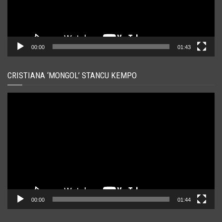
00:00
01:43
CRISTIANA ‘MONGOL’ STANCU KEMPO
Player
video
00:00
01:44