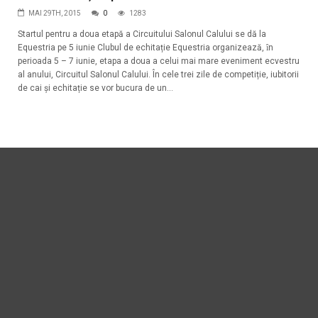
MAI 29TH, 2015
0
1283
Startul pentru a doua etapă a Circuitului Salonul Calului se dă la
Equestria pe 5 iunie Clubul de echitație Equestria organizează, ȋn
perioada 5 – 7 iunie, etapa a doua a celui mai mare eveniment ecvestru
al anului, Circuitul Salonul Calului. În cele trei zile de competiție, iubitorii
de cai şi echitație se vor bucura de un...