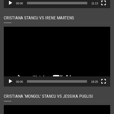
00:00
11:13
CRISTIANA STANCU VS IRENE MARTENS
Player
video
00:00
18:25
CRISTIANA ‘MONGOL’ STANCU VS JESSIKA PUGLISI
Player
video