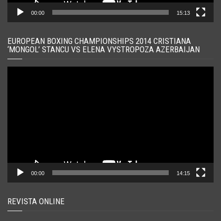
00:00
15:13
EUROPEAN BOXING CHAMPIONSHIPS 2014 CRISTIANA
‘MONGOL’ STANCU VS ELENA VYSTROPOZA AZERBAIJAN
Player
video
00:00
14:15
REVISTA ONLINE