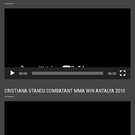
Player
video
00:00
06:30
CRISTIANA STANCU COMBATANT MMA WIN ANTALYA 2010
Player
video