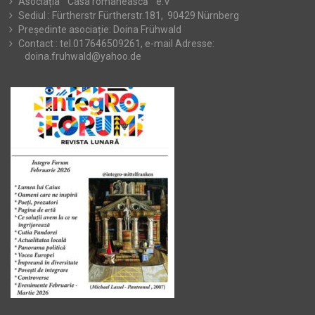
Asociația ” Casa românească ” e.V
Sediul : Fürtherstr Fürtherstr.181, 90429 Nürnberg
Președinte asociație: Doina Frühwald
Contact : tel.017646509261, e-mail Adresse:
doina.fruhwald@yahoo.de