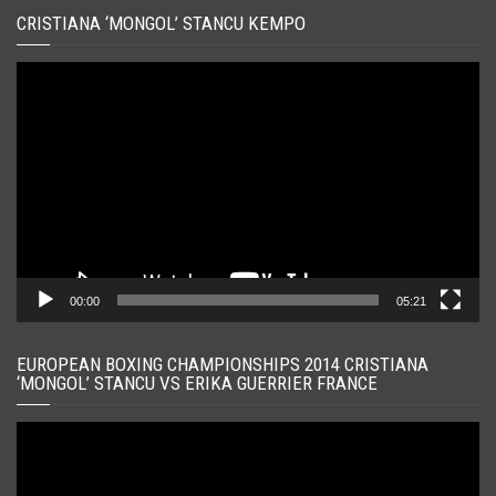
CRISTIANA ‘MONGOL’ STANCU KEMPO
Player
video
00:00
05:21
EUROPEAN BOXING CHAMPIONSHIPS 2014 CRISTIANA
‘MONGOL’ STANCU VS ERIKA GUERRIER FRANCE
Player
video