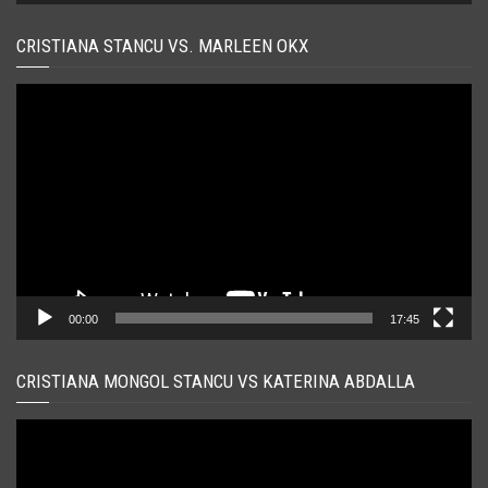
CRISTIANA STANCU VS. MARLEEN OKX
Player
video
00:00
17:45
CRISTIANA MONGOL STANCU VS KATERINA ABDALLA
Player
video