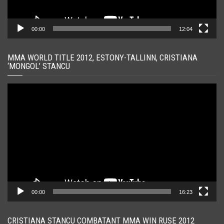
00:00
12:04
MMA WORLD TITLE 2012, ESTONY-TALLINN, CRISTIANA
‘MONGOL’ STANCU
Player
video
00:00
16:23
CRISTIANA STANCU COMBATANT MMA WIN RUSE 2012