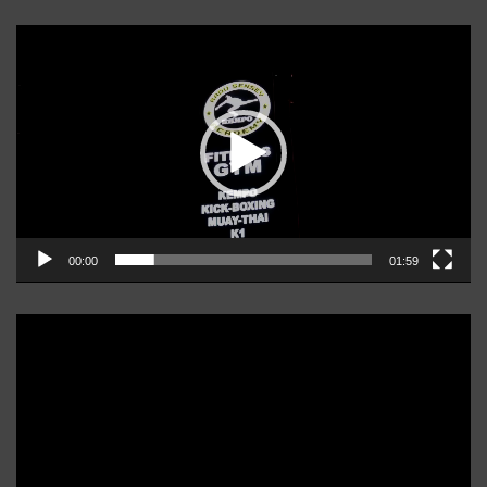
Player
video
00:00
01:59