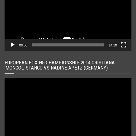
00:00
14:10
EUROPEAN BOXING CHAMPIONSHIP 2014 CRISTIANA
‘MONGOL’ STANCU VS NADINE APETZ (GERMANY)
Player
video