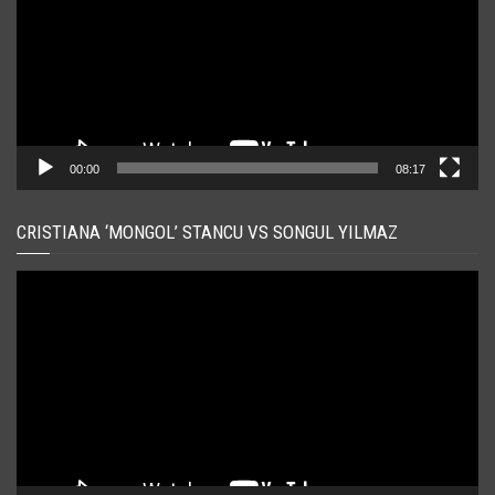
00:00
08:17
CRISTIANA ‘MONGOL’ STANCU VS SONGUL YILMAZ
Player
video