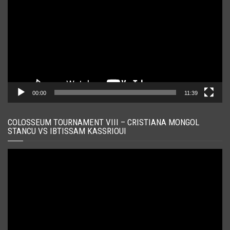
00:00
11:39
COLOSSEUM TOURNAMENT VIII – CRISTIANA MONGOL
STANCU VS IBTISSAM KASSRIOUI
Player
video