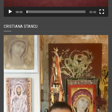
00:00
01:41
CRISTIANA STANCU
Player
video