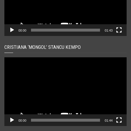
00:00
01:43
CRISTIANA ‘MONGOL’ STANCU KEMPO
Player
video
00:00
01:44