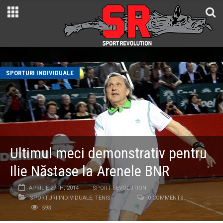
SPORTURI INDIVIDUALE
Ultimul meci demonstrativ pentru
Ilie Năstase la Arenele BNR
APRILIE 27TH, 2014
SPORT REVOLUTION
SPORTURI INDIVIDUALE
,
TENIS
0 COMMENTS
593