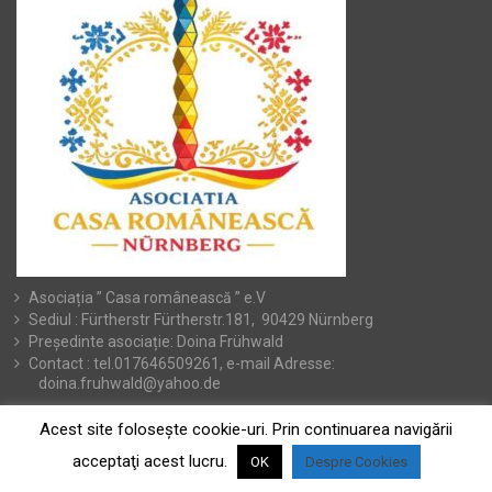
Asociația ” Casa românească ” e.V
Sediul : Fürtherstr Fürtherstr.181, 90429 Nürnberg
Președinte asociație: Doina Frühwald
Contact : tel.017646509261, e-mail Adresse:
doina.fruhwald@yahoo.de
Acest site foloseşte cookie-uri. Prin continuarea navigării
acceptaţi acest lucru.
OK
Despre Cookies