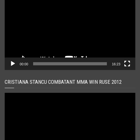
video
00:00
16:23
CRISTIANA STANCU COMBATANT MMA WIN RUSE 2012
Player
video