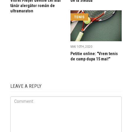
Viorel Fleșer devine cel mai
de la Steaua
tânăr alergător român de
ultramaraton
TENIS
MAI 10TH, 2020
Petitie online: "Vrem tenis
de camp dupa 15 mai!"
LEAVE A REPLY