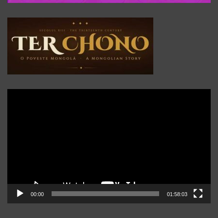
Player
video
00:00
01:58:03