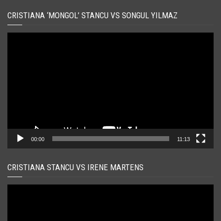
CRISTIANA ‘MONGOL’ STANCU VS SONGUL YILMAZ
Player
video
00:00
11:13
CRISTIANA STANCU VS IRENE MARTENS
Player
video