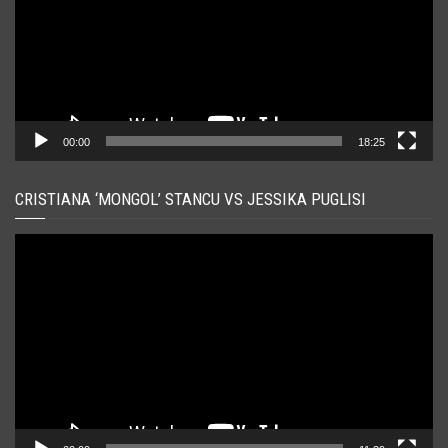
00:00
18:25
CRISTIANA ‘MONGOL’ STANCU VS JESSIKA PUGLISI
Player
video