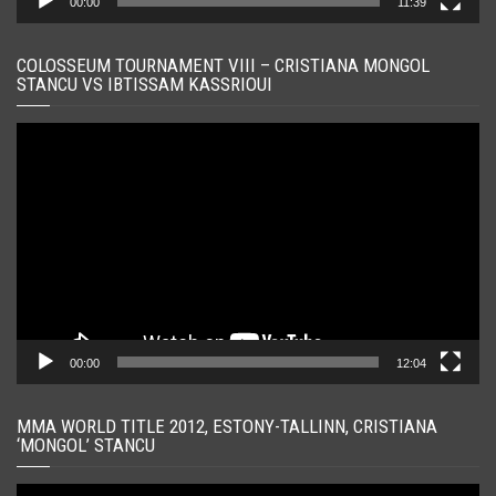
00:00
11:39
COLOSSEUM TOURNAMENT VIII – CRISTIANA MONGOL
STANCU VS IBTISSAM KASSRIOUI
Player
video
00:00
12:04
MMA WORLD TITLE 2012, ESTONY-TALLINN, CRISTIANA
‘MONGOL’ STANCU
Player