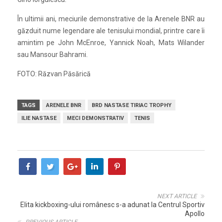
În ultimii ani, meciurile demonstrative de la Arenele BNR au
găzduit nume legendare ale tenisului mondial, printre care îi
amintim pe John McEnroe, Yannick Noah, Mats Wilander
sau Mansour Bahrami.
FOTO: Răzvan Păsărică
TAGS
ARENELE BNR
BRD NASTASE TIRIAC TROPHY
ILIE NASTASE
MECI DEMONSTRATIV
TENIS
NEXT ARTICLE
Elita kickboxing-ului românesc s-a adunat la Centrul Sportiv
Apollo