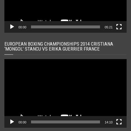
00:00
05:21
EUROPEAN BOXING CHAMPIONSHIPS 2014 CRISTIANA
‘MONGOL’ STANCU VS ERIKA GUERRIER FRANCE
Player
video
00:00
14:10