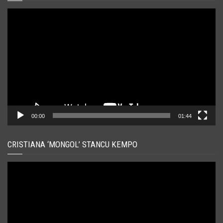
Player
video
00:00
01:44
CRISTIANA ‘MONGOL’ STANCU KEMPO
Player
video