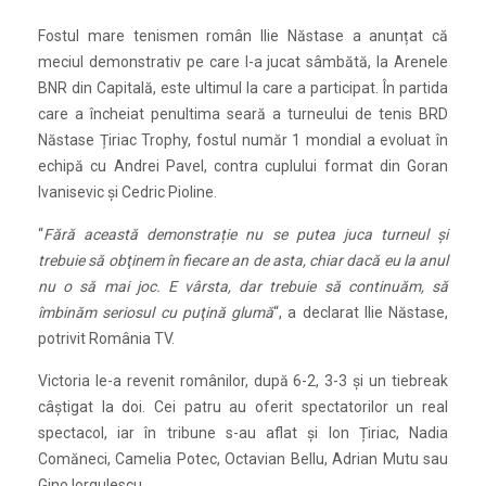
Fostul mare tenismen român Ilie Năstase a anunțat că
meciul demonstrativ pe care l-a jucat sâmbătă, la Arenele
BNR din Capitală, este ultimul la care a participat. În partida
care a încheiat penultima seară a turneului de tenis BRD
Năstase Țiriac Trophy, fostul număr 1 mondial a evoluat în
echipă cu Andrei Pavel, contra cuplului format din Goran
Ivanisevic și Cedric Pioline.
“
Fără această demonstrație nu se putea juca turneul şi
trebuie să obţinem în fiecare an de asta, chiar dacă eu la anul
nu o să mai joc. E vârsta, dar trebuie să continuăm, să
îmbinăm seriosul cu puţină glumă
“, a declarat Ilie Năstase,
potrivit România TV.
Victoria le-a revenit românilor, după 6-2, 3-3 și un tiebreak
câștigat la doi. Cei patru au oferit spectatorilor un real
spectacol, iar în tribune s-au aflat și Ion Țiriac, Nadia
Comăneci, Camelia Potec, Octavian Bellu, Adrian Mutu sau
Gino Iorgulescu.