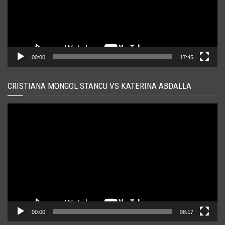
00:00
17:45
CRISTIANA MONGOL STANCU VS KATERINA ABDALLA
Player
video
00:00
08:17