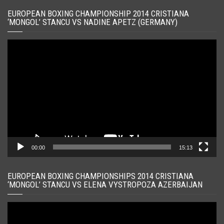
EUROPEAN BOXING CHAMPIONSHIP 2014 CRISTIANA
‘MONGOL’ STANCU VS NADINE APETZ (GERMANY)
Player
video
00:00
15:13
EUROPEAN BOXING CHAMPIONSHIPS 2014 CRISTIANA
‘MONGOL’ STANCU VS ELENA VYSTROPOZA AZERBAIJAN
Player
video