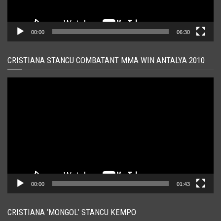
00:00
06:30
CRISTIANA STANCU COMBATANT MMA WIN ANTALYA 2010
Player
video
00:00
01:43
CRISTIANA ‘MONGOL’ STANCU KEMPO