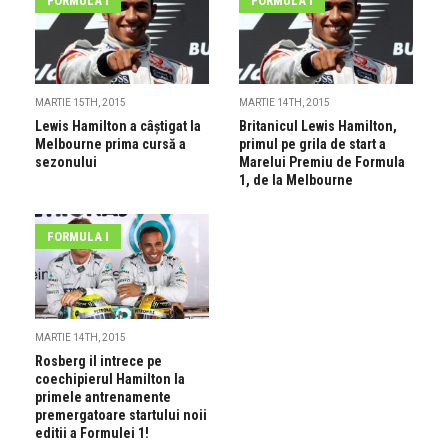
FORMULA I
FORMULA I
MARTIE 15TH, 2015
MARTIE 14TH, 2015
Lewis Hamilton a câștigat la
Britanicul Lewis Hamilton,
Melbourne prima cursă a
primul pe grila de start a
sezonului
Marelui Premiu de Formula
1, de la Melbourne
FORMULA I
MARTIE 14TH, 2015
Rosberg il intrece pe
coechipierul Hamilton la
primele antrenamente
premergatoare startului noii
editii a Formulei 1!