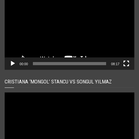
video
00:00
08:17
CRISTIANA ‘MONGOL’ STANCU VS SONGUL YILMAZ
Player
video