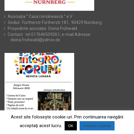
Asociația ” Casa românească ” e.V
Sediul : Fürtherstr Fürtherstr.181, 90429 Nürnberg
Președinte asociație: Doina Frühwald
Contact : tel.017646509261, e-mail Adresse:
doina.fruhwald@yahoo.de
Acest site foloseşte cookie-uri. Prin continuarea navigării
acceptaţi acest lucru.
OK
Despre Cookies