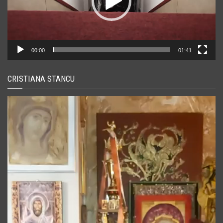
00:00
01:41
CRISTIANA STANCU
Player
video