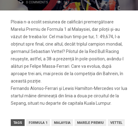
0 COMMENTS
559
Ploaia n-a ocolit sesiunea de calificări premergătoare
Marelui Premiu de Formula 1 al Malaysiei, dar piloții și-au
văzut de treaba lor. Cel mai bun timp pe tur, 1: 49,674, l-a
obținut spre final, cine altul, decât triplul campion mondial,
germanul Sebastian Vettel? Pilotul de la Red Bull Racing
reușește, astfel, a 38-a prezență în pole-position, avându-l
alături pe Felipe Massa-Ferrari. Care va evolua, după
aproape trei ani, mai precis de la competiția din Bahrein, în
această poziție.
Fernando Alonso-Ferrari și Lewis Hamilton-Mercedes vor lua
startul mâine dimineață din linia a doua pe circuitul de la
Sepang, situat nu departe de capitala Kuala Lumpur.
TAGS
FORMULA 1
MALAYSIA
MARELE PREMIU
VETTEL