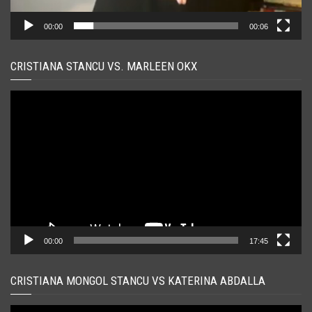
00:00
00:06
CRISTIANA STANCU VS. MARLEEN OKX
Player
video
00:00
17:45
CRISTIANA MONGOL STANCU VS KATERINA ABDALLA
Player