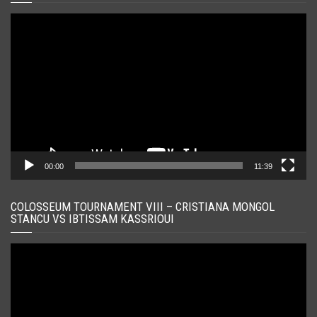
Player
video
00:00
11:39
COLOSSEUM TOURNAMENT VIII – CRISTIANA MONGOL
STANCU VS IBTISSAM KASSRIOUI
Player
video