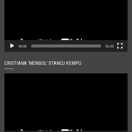
00:00
01:43
CRISTIANA ‘MONGOL’ STANCU KEMPO
Player
video