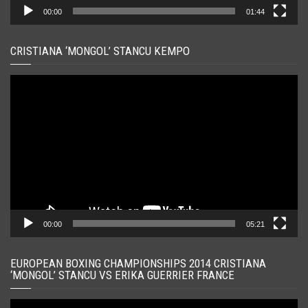
00:00
01:44
CRISTIANA ‘MONGOL’ STANCU KEMPO
Player
video
00:00
05:21
EUROPEAN BOXING CHAMPIONSHIPS 2014 CRISTIANA
‘MONGOL’ STANCU VS ERIKA GUERRIER FRANCE
Player