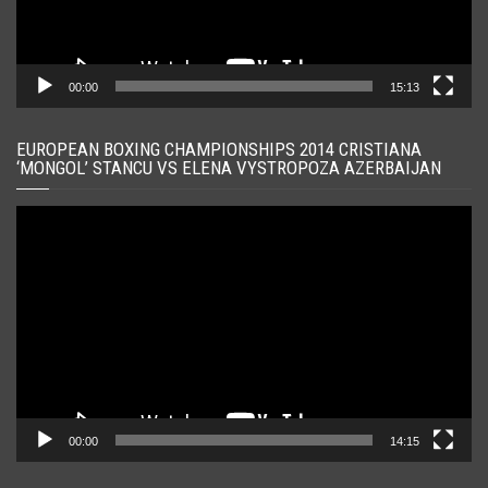
00:00
15:13
EUROPEAN BOXING CHAMPIONSHIPS 2014 CRISTIANA
‘MONGOL’ STANCU VS ELENA VYSTROPOZA AZERBAIJAN
Player
video
00:00
14:15