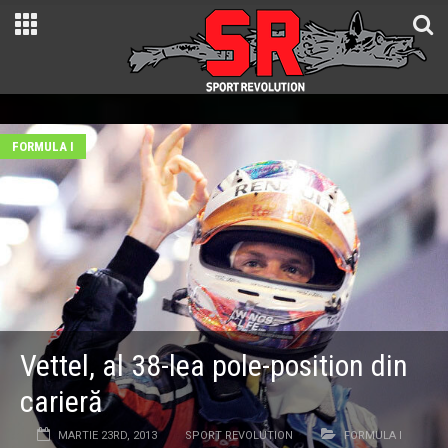
FORMULA I
Vettel, al 38-lea pole-position din
carieră
MARTIE 23RD, 2013
SPORT REVOLUTION
FORMULA I