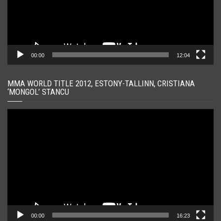
00:00
12:04
MMA WORLD TITLE 2012, ESTONY-TALLINN, CRISTIANA
‘MONGOL’ STANCU
Player
video
00:00
16:23