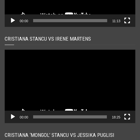
00:00
11:13
CRISTIANA STANCU VS IRENE MARTENS
Player
video
00:00
18:25
CRISTIANA ‘MONGOL’ STANCU VS JESSIKA PUGLISI