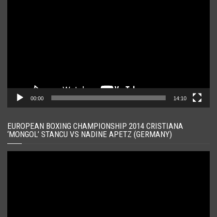
video
00:00
14:10
EUROPEAN BOXING CHAMPIONSHIP 2014 CRISTIANA
‘MONGOL’ STANCU VS NADINE APETZ (GERMANY)
Player
video