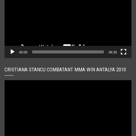
00:00
06:30
CRISTIANA STANCU COMBATANT MMA WIN ANTALYA 2010
Player
video