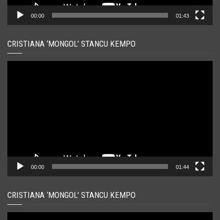
00:00
01:43
CRISTIANA ‘MONGOL’ STANCU KEMPO
Player
video
00:00
01:44
CRISTIANA ‘MONGOL’ STANCU KEMPO
Player