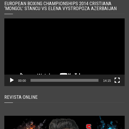
EUROPEAN BOXING CHAMPIONSHIPS 2014 CRISTIANA
‘MONGOL’ STANCU VS ELENA VYSTROPOZA AZERBAIJAN
Player
video
00:00
14:15
REVISTA ONLINE