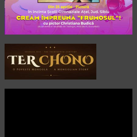
Player
video