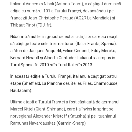
Italianul Vincenzo Nibali (Astana Team), a câştigat duminică
ediţia cu numărul 101 a Turului Franţei, devansându-i pe
francezii Jean-Christophe Peraud (AG2R La Mondiale) şi
Thibaut Pinot (FDJ. fr).
Nibali intră astfel în grupul select al cicliştilor care au reuşit
să câştige toate cele trei mai tururi (Italia, Franţa, Spania),
alături de Jacques Anquetil, Felice Gimondi, Eddy Merckx,
Bernard Hinault şi Alberto Contador. Italianul s-a impus în
Turul Spaniei în 2010 şi în Turul Italiei în 2013.
În această ediţie a Turului Franţei, italianula câştigat patru
etape (Sheffield, La Planche des Belles Filles, Chamrousse,
Hautacam).
Ultima etapă a Turului Franţei a fost câştigată de germanul
Marcel Kittel (Giant-Shimano), care i-a învins la sprint pe
norvegianul Alexander Kristoff (Katusha) şi pe lituanianul
Ramunas Navardauskas (Garmin-Sharp).