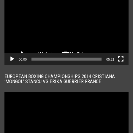
video
00:00
05:21
EUROPEAN BOXING CHAMPIONSHIPS 2014 CRISTIANA
‘MONGOL’ STANCU VS ERIKA GUERRIER FRANCE
Player
video