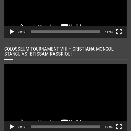
00:00
11:39
COLOSSEUM TOURNAMENT VIII – CRISTIANA MONGOL
STANCU VS IBTISSAM KASSRIOUI
Player
video
00:00
12:04