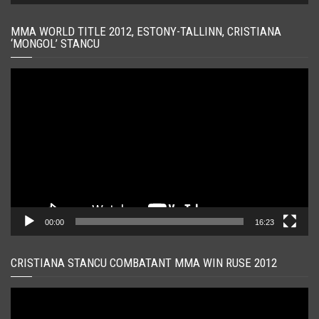
MMA WORLD TITLE 2012, ESTONY-TALLINN, CRISTIANA
‘MONGOL’ STANCU
Player
video
00:00
16:23
CRISTIANA STANCU COMBATANT MMA WIN RUSE 2012
Player
video