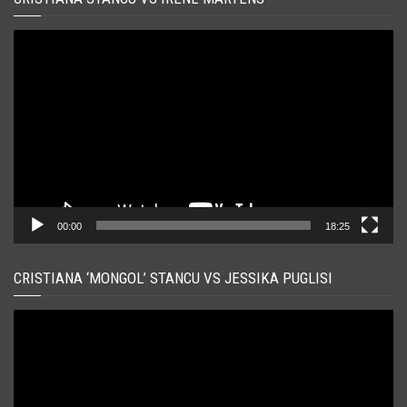
Player
video
00:00
18:25
CRISTIANA ‘MONGOL’ STANCU VS JESSIKA PUGLISI
Player
video