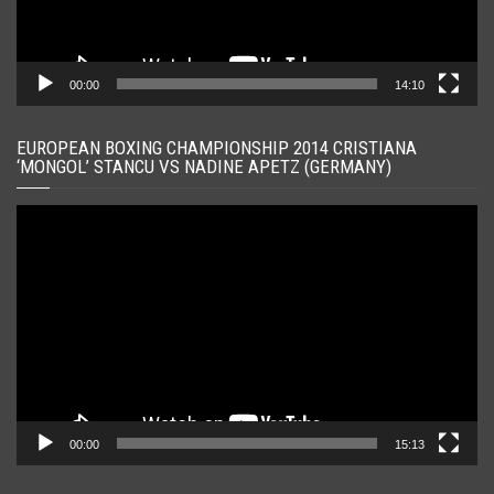
00:00
14:10
EUROPEAN BOXING CHAMPIONSHIP 2014 CRISTIANA
‘MONGOL’ STANCU VS NADINE APETZ (GERMANY)
Player
video
00:00
15:13