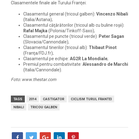
Clasamentele finale ale Turului Franţei:
Clasamentul general (tricoul galben):
Vincenzo Nibali
(Italia/Astana);
Clasamentul căţărătorilor (tricoul alb cu buline roşii):
Rafal Majka
(Polonia/Tinkoff-Saxo);
Clasamentul pe puncte (tricoul verde):
Peter Sagan
(Slovacia/Cannondale);
Clasamentul tinerilor (tricoul alb):
Thibaut Pinot
(Franţa/FDJ.fr);
Clasamentul pe echipe:
AG2R La Mondiale
;
Premiul pentru combativitate:
Alessandro de Marchi
(Italia/Cannondale).
Foto: www.thestar.com
TAGS
2014
CASTIGATOR
CICLISM TURUL FRANTEI
NIBALI
TRICOU GALBEN