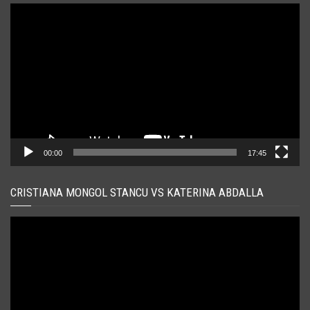
Player
video
00:00
17:45
CRISTIANA MONGOL STANCU VS KATERINA ABDALLA
Player
video