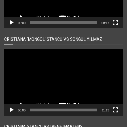
00:00
08:17
CRISTIANA ‘MONGOL’ STANCU VS SONGUL YILMAZ
Player
video
00:00
11:13
CRISTIANA STANCU VS IRENE MARTENS