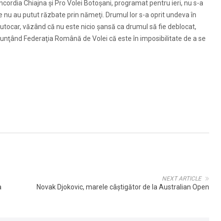
Concordia Chiajna şi Pro Volei Botoşani, programat pentru ieri, nu s-a
e nu au putut răzbate prin nămeţi. Drumul lor s-a oprit undeva în
utocar, văzând că nu este nicio şansă ca drumul să fie deblocat,
 anunţând Federaţia Română de Volei că este în imposibilitate de a se
NEXT ARTICLE
a
Novak Djokovic, marele câştigător de la Australian Open