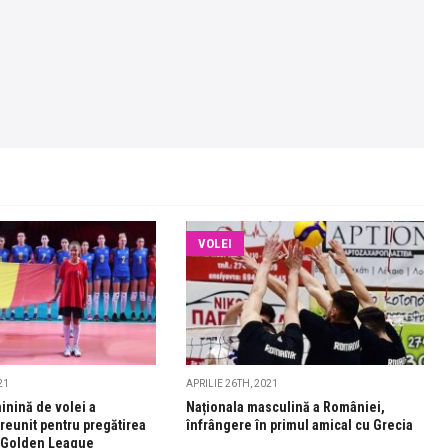
VOLEI
21
APRILIE 26TH, 2021
inină de volei a
Naționala masculină a României,
reunit pentru pregătirea
înfrângere în primul amical cu Grecia
în Golden League