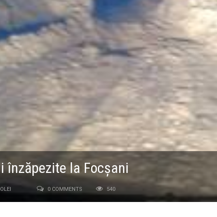
i înzăpezite la Focşani
OLEI
0 COMMENTS
540