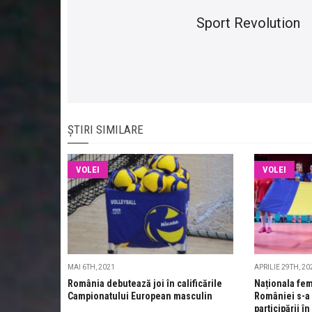
Sport Revolution
ȘTIRI SIMILARE
VOLEI
VOLEI
MAI 6TH, 2021
APRILIE 29TH, 20
România debutează joi în calificările
Naționala fem
Campionatului European masculin
României s-a 
participării 