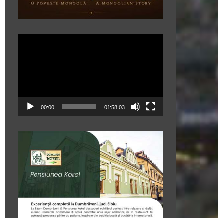
Player
video
00:00
01:58:03