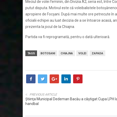
Meciul de volei feminin, din Divizia A2, seria est, între 
putut disputa. Motivul este că voleibalistele botoşănenc
apropiere de Focşani. După mai multe ore petrecute în a
oficialii echipei au luat decizia de a se întoarce acasă,
prezenta la jocul de la Chiajna.
Partida va fi reprogramată, pentru o dată ulterioară.
TAGS
BOTOSANI
CHIAJNA
VOLEI
ZAPADA
PREVIOUS ARTICLE
Ştiinţa Municipal Dedeman Bacău a câştigat Cupa LPH l
handbal