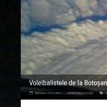
Voleibalistele de la Botoşan
IANUARIE 27TH, 2013
SPORT REVOLUTION
V