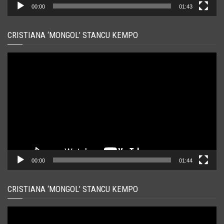
00:00
01:43
CRISTIANA ‘MONGOL’ STANCU KEMPO
Player
video
00:00
01:44
CRISTIANA ‘MONGOL’ STANCU KEMPO
Player
video