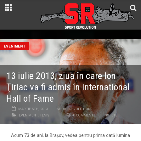
EVENIMENT
13 iulie 2013, ziua în care Ion
Ţiriac va fi admis în International
Hall of Fame
MARTIE 5TH, 2013
SPORT REVOLUTION
EVENIMENT
,
TENIS
0 COMMENTS
515
Acum 73 de ani, la Braşov, vedea pentru prima dată lumina