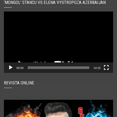
‘MONGOL’ STANCU VS ELENA VYSTROPOZA AZERBAIJAN
Player
video
00:00
14:15
REVISTA ONLINE