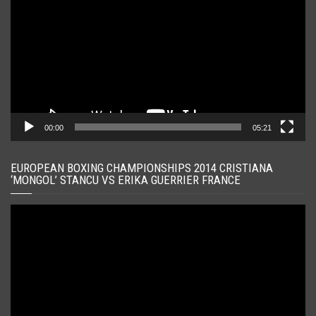
00:00
05:21
EUROPEAN BOXING CHAMPIONSHIPS 2014 CRISTIANA
‘MONGOL’ STANCU VS ERIKA GUERRIER FRANCE
Player
video