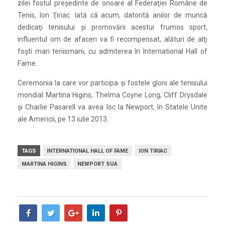
zilei fostul preşedinte de onoare al Federaţiei Române de
Tenis, Ion Ţiriac. Iată că acum, datorită anilor de muncă
dedicaţi tenisului şi promovării acestui frumos sport,
influentul om de afaceri va fi recompensat, alături de alţi
foşti mari tenismani, cu admiterea în International Hall of
Fame.
Ceremonia la care vor participa şi fostele glorii ale tenisului
mondial Martina Higins, Thelma Coyne Long, Cliff Drysdale
şi Charlie Pasarell va avea loc la Newport, în Statele Unite
ale Americii, pe 13 iulie 2013.
TAGS
INTERNATIONAL HALL OF FAME
ION TIRIAC
MARTINA HIGINS
NEWPORT SUA