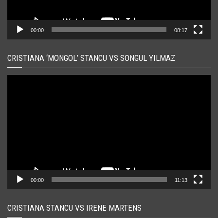
00:00
08:17
CRISTIANA ‘MONGOL’ STANCU VS SONGUL YILMAZ
Player
video
00:00
11:13
CRISTIANA STANCU VS IRENE MARTENS