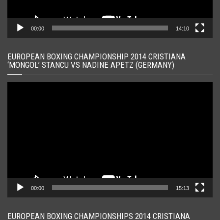
00:00
14:10
EUROPEAN BOXING CHAMPIONSHIP 2014 CRISTIANA
‘MONGOL’ STANCU VS NADINE APETZ (GERMANY)
Player
video
00:00
15:13
EUROPEAN BOXING CHAMPIONSHIPS 2014 CRISTIANA