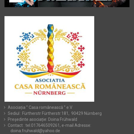
Asociația ” Casa românească ” e.V
Sediul : Fürtherstr Fürtherstr.181, 90429 Nürnberg
Președinte asociație: Doina Frühwald
Contact : tel.017646509261, e-mail Adresse:
doina.fruhwald@yahoo.de