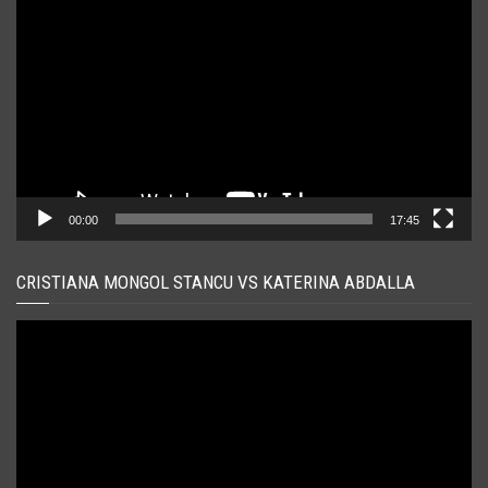
video
00:00
17:45
CRISTIANA MONGOL STANCU VS KATERINA ABDALLA
Player
video