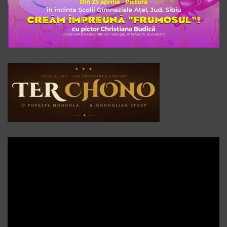
Player
video