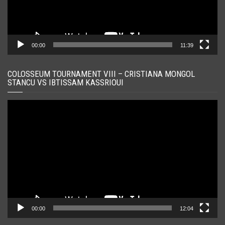
00:00
11:39
COLOSSEUM TOURNAMENT VIII – CRISTIANA MONGOL
STANCU VS IBTISSAM KASSRIOUI
Player
video
00:00
12:04