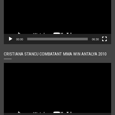
00:00
06:30
CRISTIANA STANCU COMBATANT MMA WIN ANTALYA 2010
Player
video