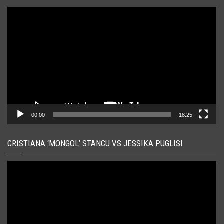
Player
video
00:00
18:25
CRISTIANA ‘MONGOL’ STANCU VS JESSIKA PUGLISI
Player
video