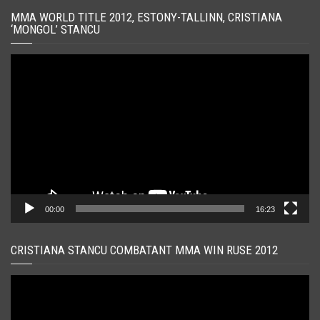
MMA WORLD TITLE 2012, ESTONY-TALLINN, CRISTIANA
‘MONGOL’ STANCU
Player
video
00:00
16:23
CRISTIANA STANCU COMBATANT MMA WIN RUSE 2012
Player
video