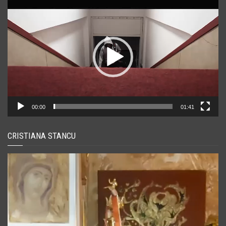
Player
video
00:00
01:41
CRISTIANA STANCU
Player
video