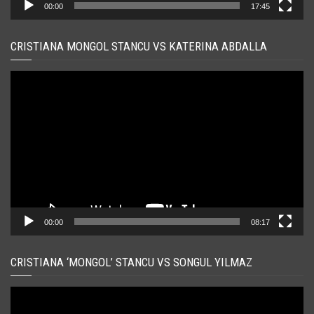
00:00
17:45
CRISTIANA MONGOL STANCU VS KATERINA ABDALLA
Player
video
00:00
08:17
CRISTIANA ‘MONGOL’ STANCU VS SONGUL YILMAZ
Player
video