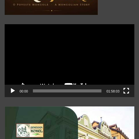
Player
video
00:00
01:58:03