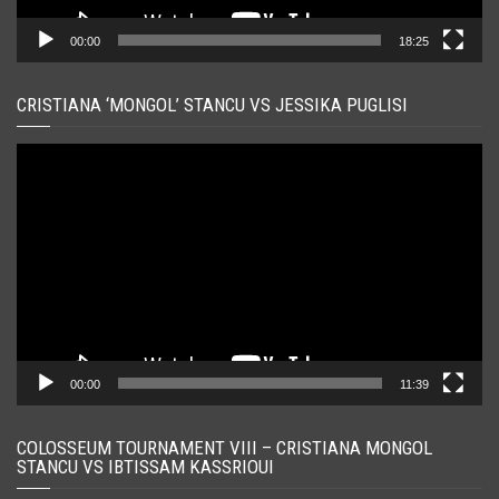
00:00
18:25
CRISTIANA ‘MONGOL’ STANCU VS JESSIKA PUGLISI
Player
video
00:00
11:39
COLOSSEUM TOURNAMENT VIII – CRISTIANA MONGOL
STANCU VS IBTISSAM KASSRIOUI