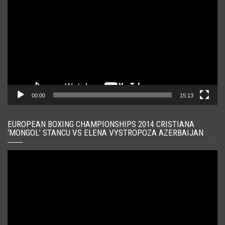
video
00:00
15:13
EUROPEAN BOXING CHAMPIONSHIPS 2014 CRISTIANA
‘MONGOL’ STANCU VS ELENA VYSTROPOZA AZERBAIJAN
Player
video