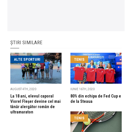
ȘTIRI SIMILARE
ALTE SPORTURI
TENIS
AUGUST 4TH, 2020
IUNIE 16TH, 2020
La 18 ani, elevul caporal
80% din echipa de Fed Cup e
Viorel Fleșer devine cel mai
de la Steaua
tânăr alergător român de
ultramaraton
TENIS