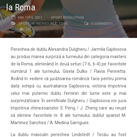
la Roma
MAI 13TH, 2011
SPORT REVOLUTION
SPORTURI INDIVIDUALE
,
TENIS
0 COMMENTS
195
Perechea de dublu Alexandra Dulgheru / Jarmila Gajdosova
au produs marea surpriză a turneului din categoria masters
de la Roma, eliminând în două seturi (7-6, 6-4) pe favoritele
numărul 1 ale turneului, Gisela Dulko / Flavia Pennetta.
Având în vedere că jucătoarea româncă face pentru prima
dată echipă cu australianca Gajdosova, victoria împotriva
celui mai puternic dublu feminin din lume este şi mai
surprinzătoare. În semifinale Dulgheru / Gajdosova vor juca
împotriva chinezoaicelor S. Peng / J. Zheng care au reuşit
să elimine favoritele nr. 8 ale turneului, dublul spaniol M.
Martinez Sanchez / A. Medina Garrigues.
La dublu masculin perechea Lindstedt / Tecău au fost