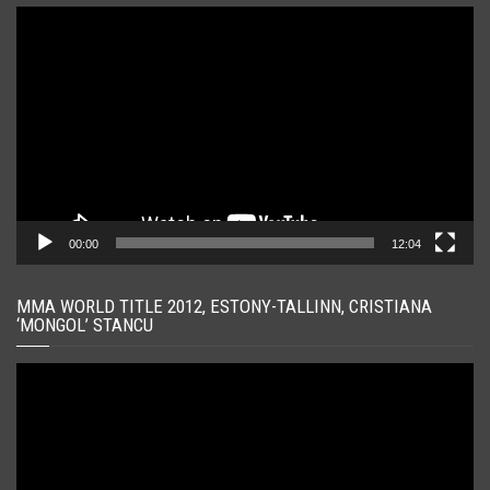
Player
video
00:00
12:04
MMA WORLD TITLE 2012, ESTONY-TALLINN, CRISTIANA
‘MONGOL’ STANCU
Player
video