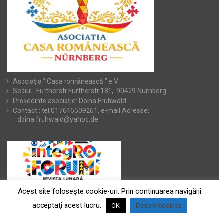
Asociația ” Casa românească ” e.V
Sediul : Fürtherstr Fürtherstr.181, 90429 Nürnberg
Președinte asociație: Doina Frühwald
Contact : tel.017646509261, e-mail Adresse:
doina.fruhwald@yahoo.de
Acest site foloseşte cookie-uri. Prin continuarea navigării
acceptaţi acest lucru.
OK
Despre Cookies