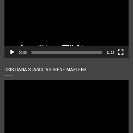
00:00
11:13
CRISTIANA STANCU VS IRENE MARTENS
Player
video