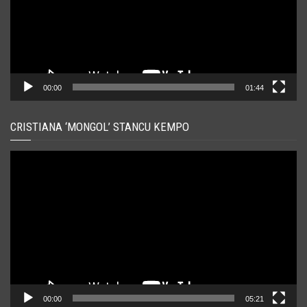
00:00
01:44
CRISTIANA ‘MONGOL’ STANCU KEMPO
Player
video
00:00
05:21