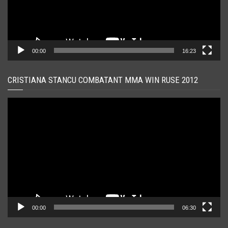
00:00
16:23
CRISTIANA STANCU COMBATANT MMA WIN RUSE 2012
Player
video
00:00
06:30