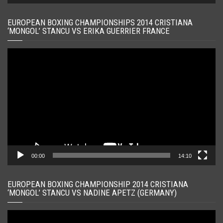
EUROPEAN BOXING CHAMPIONSHIPS 2014 CRISTIANA
‘MONGOL’ STANCU VS ERIKA GUERRIER FRANCE
Player
video
00:00
14:10
EUROPEAN BOXING CHAMPIONSHIP 2014 CRISTIANA
‘MONGOL’ STANCU VS NADINE APETZ (GERMANY)
Player