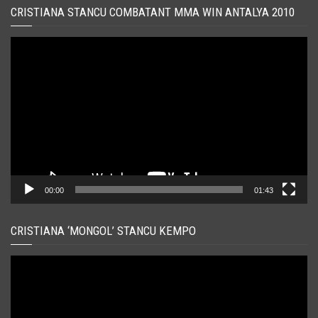
CRISTIANA STANCU COMBATANT MMA WIN ANTALYA 2010
Player
video
00:00
01:43
CRISTIANA ‘MONGOL’ STANCU KEMPO
Player
video