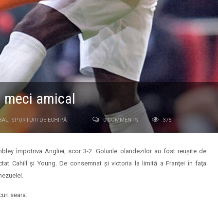
n meci amical
BAL
,
SPORTURI DE ECHIPĂ
0 COMMENTS
375
ley împotriva Angliei, scor 3-2. Golurile olandezilor au fost reuşite de
at Cahill şi Young. De consemnat şi victoria la limită a Franţei în faţa
nezuelei.
curi seara: