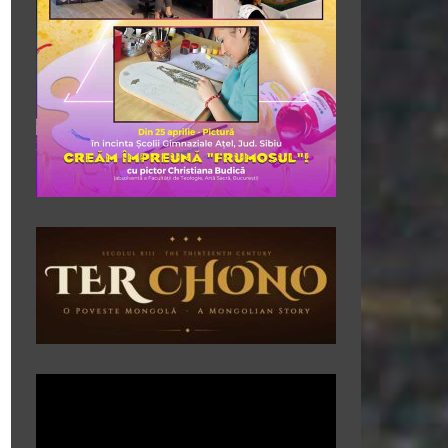
Player
video