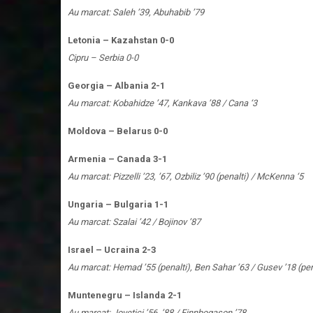
Au marcat: Saleh ’39, Abuhabib ’79
Letonia – Kazahstan 0-0
Cipru – Serbia 0-0
Georgia – Albania 2-1
Au marcat: Kobahidze ’47, Kankava ’88 / Cana ‘3
Moldova – Belarus 0-0
Armenia – Canada 3-1
Au marcat: Pizzelli ’23, ’67, Ozbiliz ’90 (penalti) / McKenna ‘5
Ungaria – Bulgaria 1-1
Au marcat: Szalai ’42 / Bojinov ’87
Israel – Ucraina 2-3
Au marcat: Hemad ’55 (penalti), Ben Sahar ’63 / Gusev ’18 (pen
Muntenegru – Islanda 2-1
Au marcat: Jovetici ’56, ’88 / Finnbogason ’78