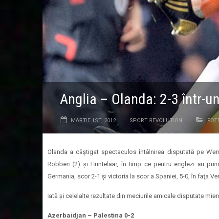
Anglia – Olanda: 2-3 într-u
MARTIE 1ST, 2012
SPORT REVOLUTION
FOT
Olanda a câştigat spectaculos întâlnirea disputată pe Wemb
Robben (2) şi Huntelaar, în timp ce pentru englezi au punct
Germania, scor 2-1 şi victoria la scor a Spaniei, 5-0, în faţa Ve
Iată şi celelalte rezultate din meciurile amicale disputate mier
Azerbaidjan – Palestina 0-2