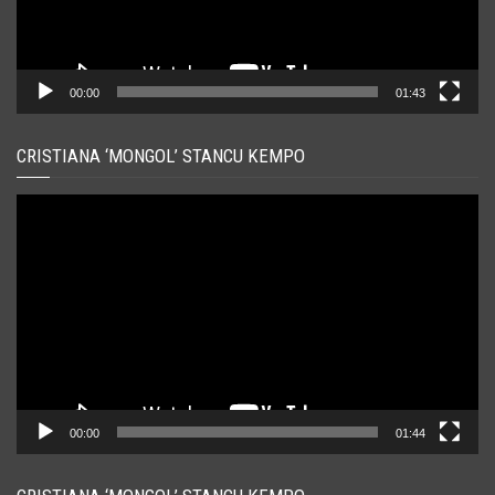
00:00
01:43
CRISTIANA ‘MONGOL’ STANCU KEMPO
Player
video
00:00
01:44