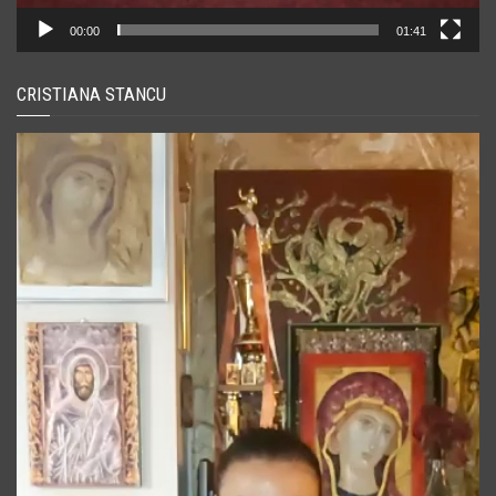
00:00
01:41
CRISTIANA STANCU
Player
video