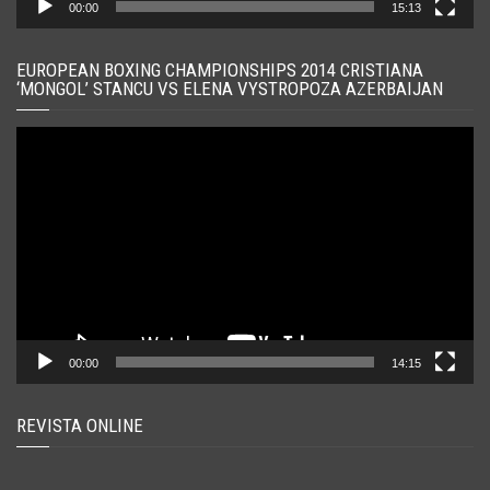
00:00
15:13
EUROPEAN BOXING CHAMPIONSHIPS 2014 CRISTIANA
‘MONGOL’ STANCU VS ELENA VYSTROPOZA AZERBAIJAN
Player
video
00:00
14:15
REVISTA ONLINE