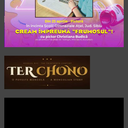
Player
video