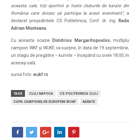
aceasta cale, toţi sportivii şi toate cluburile de karate din
România care doresc să participe la acest eveniment“
, a
declarat preşedintele CS Politehnica, Conf. dr. ing.
Radu
Adrian Munteanu
.
Cu aceasta ocazie
Dimitrios Margaritopoulos
, multiplu
campion WKF şi WUKF, va susţine, în data de 19 septembrie,
un stagiu de pregătire – kumite – începând cu orele 18.00, în
aceeaşi sală.
sursa foto:
wukf.ro
TAGS
CLUJ NAPOCA
CS POLITEHNICA CLUJ
CUPA CAMPIONILOR EUROPENI WUKF
KARATE