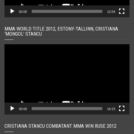
00:00
12:04
MMA WORLD TITLE 2012, ESTONY-TALLINN, CRISTIANA
‘MONGOL’ STANCU
Player
video
00:00
16:23
CRISTIANA STANCU COMBATANT MMA WIN RUSE 2012