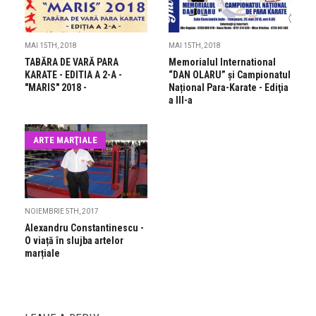
MAI 15TH, 2018
MAI 15TH, 2018
TABĂRA DE VARĂ PARA
Memorialul International
KARATE - EDITIA A 2-A -
“DAN OLARU” și Campionatul
"MARIS" 2018 -
Național Para-Karate - Ediţia
a III-a
ARTE MARŢIALE
NOIEMBRIE 5TH, 2017
Alexandru Constantinescu -
O viață în slujba artelor
marțiale