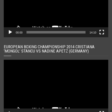
00:00
14:10
EUROPEAN BOXING CHAMPIONSHIP 2014 CRISTIANA
‘MONGOL’ STANCU VS NADINE APETZ (GERMANY)
Player
video