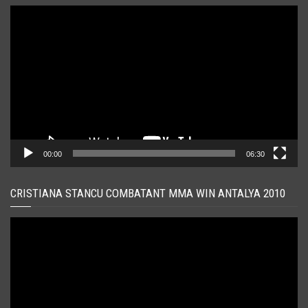
Player
video
00:00
06:30
CRISTIANA STANCU COMBATANT MMA WIN ANTALYA 2010
Player
video