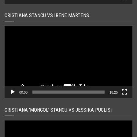
CRISTIANA STANCU VS IRENE MARTENS
Player
video
00:00
18:25
CRISTIANA ‘MONGOL’ STANCU VS JESSIKA PUGLISI
Player
video