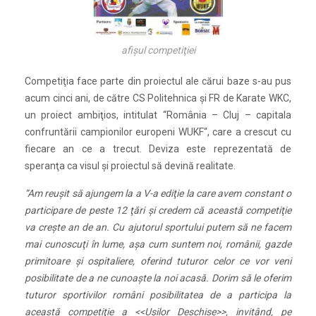
afişul competiţiei
Competiţia face parte din proiectul ale cărui baze s-au pus
acum cinci ani, de către CS Politehnica şi FR de Karate WKC,
un proiect ambiţios, intitulat “România – Cluj – capitala
confruntării campionilor europeni WUKF“, care a crescut cu
fiecare an ce a trecut. Deviza este reprezentată de
speranţa ca visul şi proiectul să devină realitate.
“Am reuşit să ajungem la a V-a ediţie la care avem constant o
participare de peste 12 ţări şi credem că această competiţie
va creşte an de an. Cu ajutorul sportului putem să ne facem
mai cunoscuţi în lume, aşa cum suntem noi, românii, gazde
primitoare şi ospitaliere, oferind tuturor celor ce vor veni
posibilitate de a ne cunoaşte la noi acasă. Dorim să le oferim
tuturor sportivilor români posibilitatea de a participa la
această competiţie a <<Uşilor Deschise>>, invitând, pe