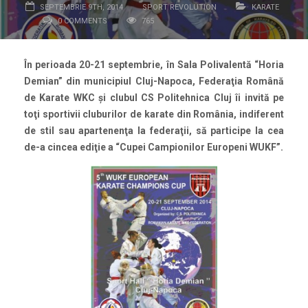
SEPTEMBRIE 9TH, 2014
SPORT REVOLUTION
KARATE
0 COMMENTS
765
În perioada 20-21 septembrie, în Sala Polivalentă “Horia
Demian” din municipiul Cluj-Napoca, Federaţia Română
de Karate WKC şi clubul CS Politehnica Cluj îi invită pe
toţi sportivii cluburilor de karate din România, indiferent
de stil sau apartenenţa la federaţii, să participe la cea
de-a cincea ediţie a “Cupei Campionilor Europeni WUKF”.