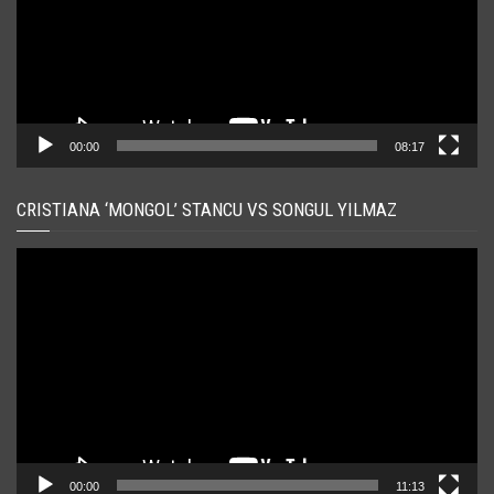
00:00
08:17
CRISTIANA ‘MONGOL’ STANCU VS SONGUL YILMAZ
Player
video
00:00
11:13