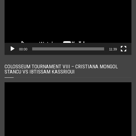
00:00
11:39
COLOSSEUM TOURNAMENT VIII – CRISTIANA MONGOL
STANCU VS IBTISSAM KASSRIOUI
Player
video