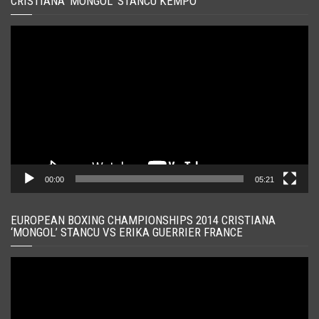
CRISTIANA ‘MONGOL’ STANCU KEMPO
Player
video
00:00
05:21
EUROPEAN BOXING CHAMPIONSHIPS 2014 CRISTIANA
‘MONGOL’ STANCU VS ERIKA GUERRIER FRANCE
Player
video