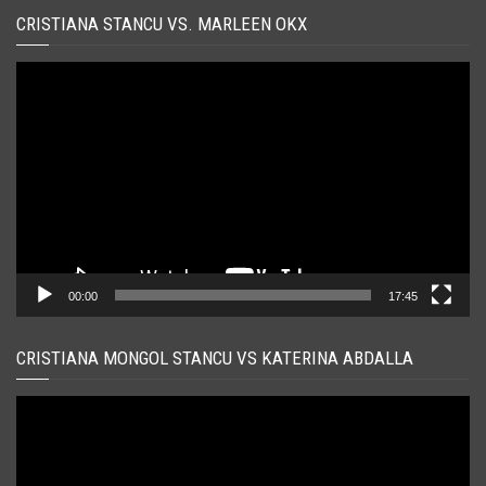
CRISTIANA STANCU VS. MARLEEN OKX
Player
video
00:00
17:45
CRISTIANA MONGOL STANCU VS KATERINA ABDALLA
Player
video