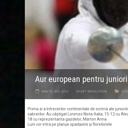
Aur european pentru juniorii
MARTIE 3RD, 2013
SPORT REVOLUTION
SCR
Prima zi a întrecerilor continentale de scrimă ale juniorilo
sabrerilor. Au câștigat Lorenzo Nista-Italia, 15-12 cu 
18 cu reprezentanta gazdelor, Marton Anna.
Luni vor intra pe planșe spadasinii și floretistele.