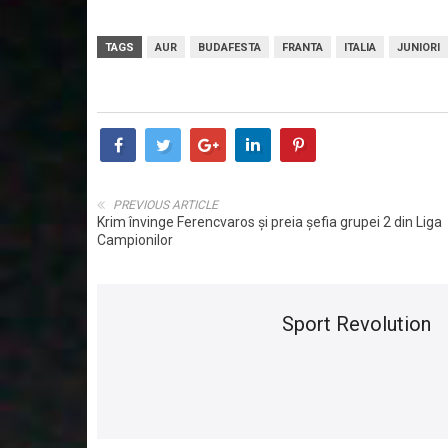
TAGS
AUR
BUDAFESTA
FRANTA
ITALIA
JUNIORI
PREVIOUS ARTICLE
Krim învinge Ferencvaros și preia șefia grupei 2 din Liga
Campionilor
Sport Revolution