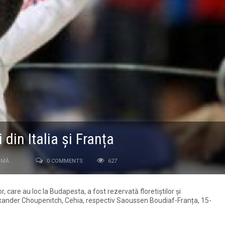
 din Italia și Franța
IMĂ
0 COMMENTS
627
r, care au loc la Budapesta, a fost rezervată floretiștilor și
Alexander Choupenitch, Cehia, respectiv Saoussen Boudiaf-Franța, 15-