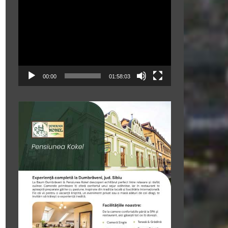
Player
video
00:00
01:58:03