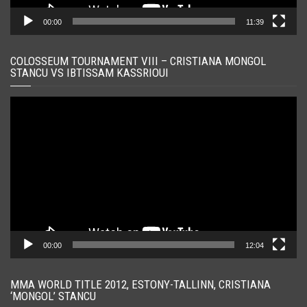
00:00
11:39
COLOSSEUM TOURNAMENT VIII – CRISTIANA MONGOL
STANCU VS IBTISSAM KASSRIOUI
Player
video
00:00
12:04
MMA WORLD TITLE 2012, ESTONY-TALLINN, CRISTIANA
‘MONGOL’ STANCU