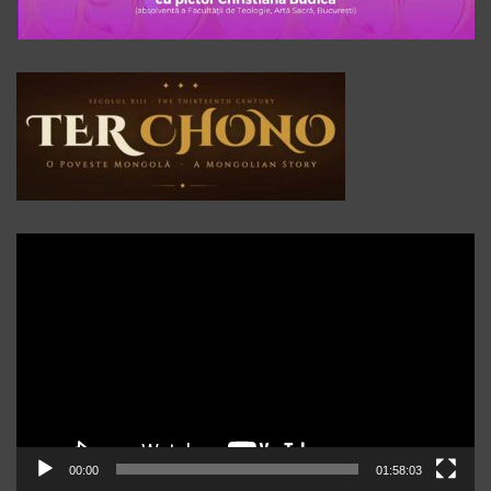
Player
video
00:00
01:58:03