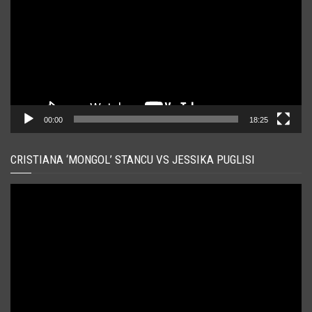
00:00
18:25
CRISTIANA ‘MONGOL’ STANCU VS JESSIKA PUGLISI
Player
video