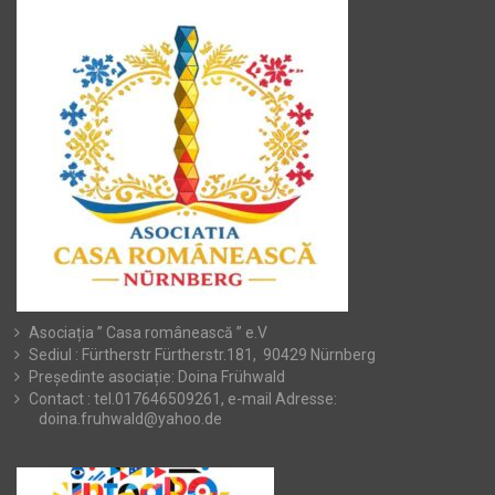
Asociația ” Casa românească ” e.V
Sediul : Fürtherstr Fürtherstr.181, 90429 Nürnberg
Președinte asociație: Doina Frühwald
Contact : tel.017646509261, e-mail Adresse:
doina.fruhwald@yahoo.de