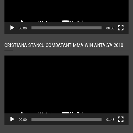
00:00
06:30
CRISTIANA STANCU COMBATANT MMA WIN ANTALYA 2010
Player
video
00:00
01:43