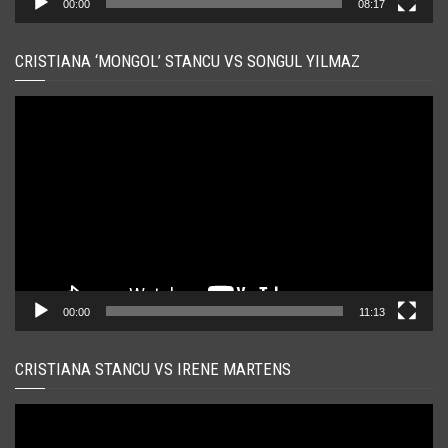
00:00
08:17
CRISTIANA ‘MONGOL’ STANCU VS SONGUL YILMAZ
Player
video
00:00
11:13
CRISTIANA STANCU VS IRENE MARTENS
Player
video