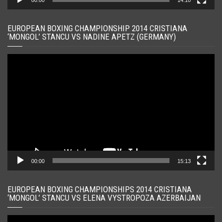
00:00
14:10
EUROPEAN BOXING CHAMPIONSHIP 2014 CRISTIANA
‘MONGOL’ STANCU VS NADINE APETZ (GERMANY)
Player
video
00:00
15:13
EUROPEAN BOXING CHAMPIONSHIPS 2014 CRISTIANA
‘MONGOL’ STANCU VS ELENA VYSTROPOZA AZERBAIJAN
Player