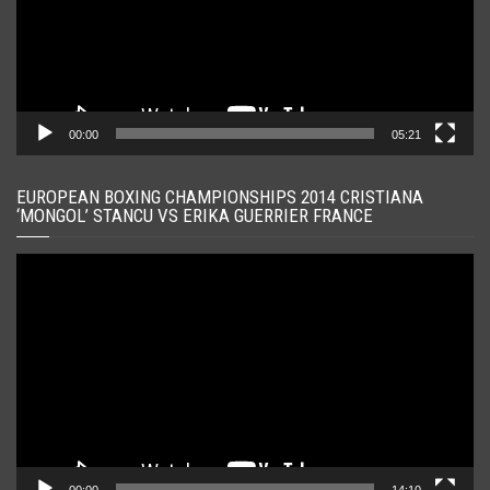
00:00
05:21
EUROPEAN BOXING CHAMPIONSHIPS 2014 CRISTIANA
‘MONGOL’ STANCU VS ERIKA GUERRIER FRANCE
Player
video