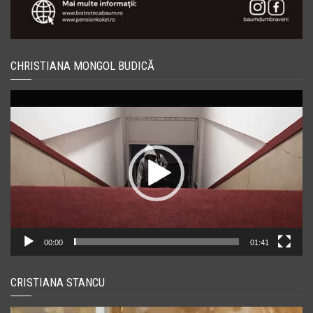
CHRISTIANA MONGOL BUDICĂ
Player
video
00:00
01:41
CRISTIANA STANCU
Player