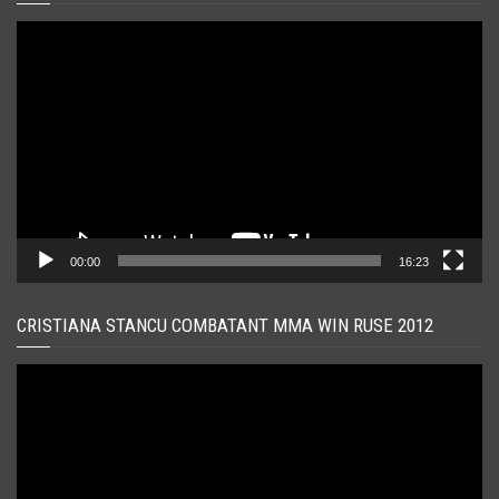
Player
video
00:00
16:23
CRISTIANA STANCU COMBATANT MMA WIN RUSE 2012
Player
video