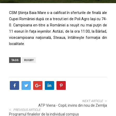
CSM Ştiinţa Baia Mare s-a calificat în sferturile de finală ale
Cupei României după ce a trecut ieri de Poli Agro Iaşi cu 74-
0. Campioana en-titre a României a reuşit nu mai puţin de
11 eseuri în faţa ieşenilor. Astăzi, de la ora 11:00, la Bârlad,
vicecampioana naţională, Steaua, întâlneşte formaţia din
localitate.
TAGS
RUGBY
NEXT ARTICLE
ATP Viena - Copil, invins din nou de Zemlja
PREVIOUS ARTICLE
Programul finalelor de la individual compus