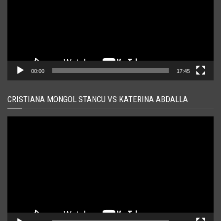
00:00
17:45
CRISTIANA MONGOL STANCU VS KATERINA ABDALLA
Player
video