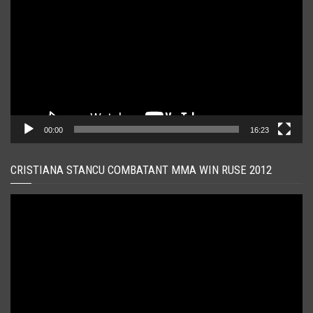
00:00
16:23
CRISTIANA STANCU COMBATANT MMA WIN RUSE 2012
Player
video