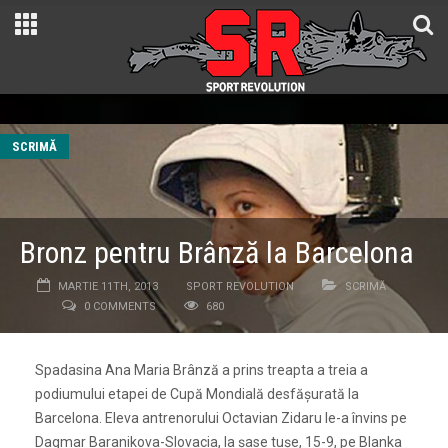
SCRIMĂ
Bronz pentru Brânză la Barcelona
MARTIE 11TH, 2013
SPORT REVOLUTION
SCRIMĂ
0 COMMENTS
680
Spadasina Ana Maria Brânză a prins treapta a treia a
podiumului etapei de Cupă Mondială desfășurată la
Barcelona. Eleva antrenorului Octavian Zidaru le-a învins pe
Dagmar Baranikova-Slovacia, la șase tușe, 15-9, pe Blanka