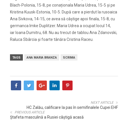
Blach-Polonia, 15-8, pe conaționala Maria Udrea, 15-5 și pe
Kristina Kuusk-Estonia, 10-5. După care a pierdut la rusoaica
Ana Sivkova, 14-15, ce avea să câștige apoi finala, 15-8, cu
germanca Imke Duplitzer. Maria Udrea a ocupat locul 14,
iar Ioana Dumitru, 68. Nu au trecut de tablou Ana Zdanovski,
Raluca Sbârcia și foarte tânăra Cristina Raceu.
TAGS
ANA MARIA BRANZA
SCRIMA
NEXT ARTICLE
HC Zalău, calificare la pas în semifinalele Cupei EHF
PREVIOUS ARTICLE
Ștafeta masculină a Rusiei câștigă acasă