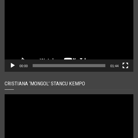
Player
video
00:00
01:44
CRISTIANA ‘MONGOL’ STANCU KEMPO
Player
video