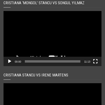
CRISTIANA ‘MONGOL’ STANCU VS SONGUL YILMAZ
Player
video
00:00
11:13
CRISTIANA STANCU VS IRENE MARTENS
Player
video