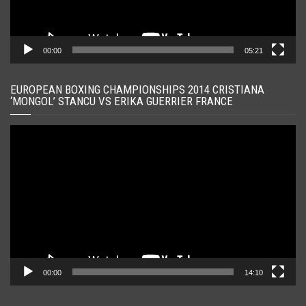
00:00
05:21
EUROPEAN BOXING CHAMPIONSHIPS 2014 CRISTIANA
‘MONGOL’ STANCU VS ERIKA GUERRIER FRANCE
Player
video
00:00
14:10