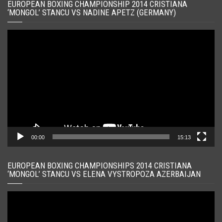
EUROPEAN BOXING CHAMPIONSHIP 2014 CRISTIANA
‘MONGOL’ STANCU VS NADINE APETZ (GERMANY)
Player
video
00:00
15:13
EUROPEAN BOXING CHAMPIONSHIPS 2014 CRISTIANA
‘MONGOL’ STANCU VS ELENA VYSTROPOZA AZERBAIJAN
Player
video