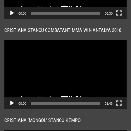
00:00
06:30
CRISTIANA STANCU COMBATANT MMA WIN ANTALYA 2010
Player
video
00:00
01:43
CRISTIANA ‘MONGOL’ STANCU KEMPO