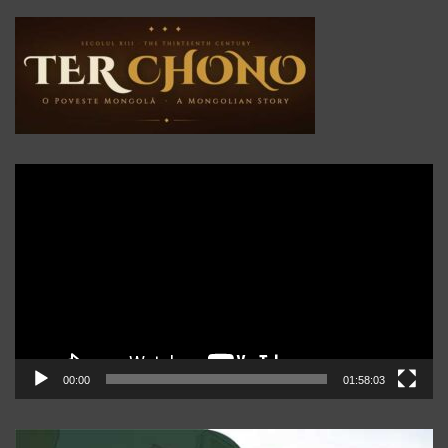
Player
video
00:00
01:58:03