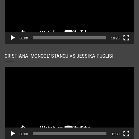
00:00
18:25
CRISTIANA ‘MONGOL’ STANCU VS JESSIKA PUGLISI
Player
video
00:00
11:39