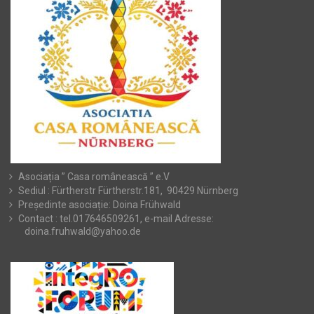
Asociația ” Casa românească ” e.V
Sediul : Fürtherstr Fürtherstr.181, 90429 Nürnberg
Președinte asociație: Doina Frühwald
Contact : tel.017646509261, e-mail Adresse:
doina.fruhwald@yahoo.de