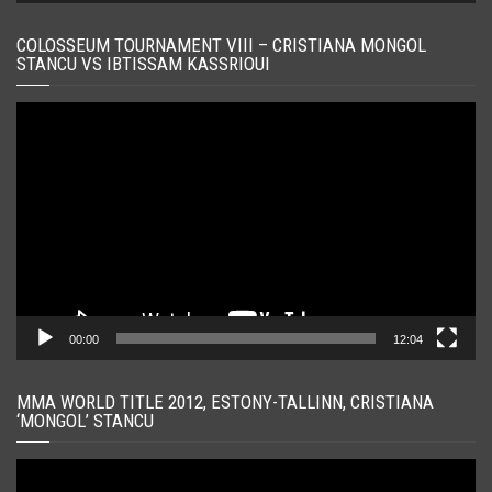
COLOSSEUM TOURNAMENT VIII – CRISTIANA MONGOL
STANCU VS IBTISSAM KASSRIOUI
Player
video
00:00
12:04
MMA WORLD TITLE 2012, ESTONY-TALLINN, CRISTIANA
‘MONGOL’ STANCU
Player
video