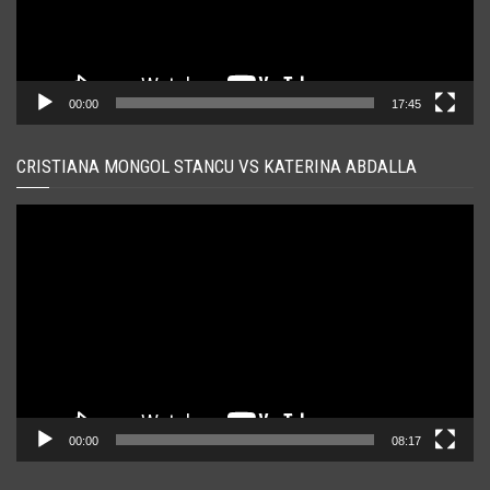
00:00
17:45
CRISTIANA MONGOL STANCU VS KATERINA ABDALLA
Player
video
00:00
08:17