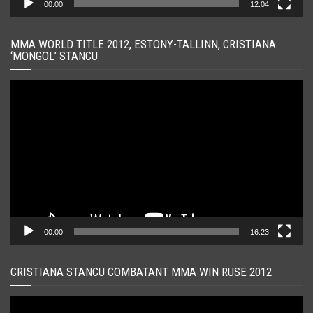
00:00
12:04
MMA WORLD TITLE 2012, ESTONY-TALLINN, CRISTIANA
‘MONGOL’ STANCU
Player
video
00:00
16:23
CRISTIANA STANCU COMBATANT MMA WIN RUSE 2012
Player