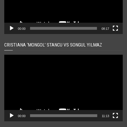
00:00
08:17
CRISTIANA ‘MONGOL’ STANCU VS SONGUL YILMAZ
Player
video
00:00
11:13