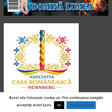
Acest site foloseşte cookie-uri. Prin continuarea navigării
Asociația ” Casa românească ” e.V
Sediul : Fürtherstr Fürtherstr.181, 90429 Nürnberg
acceptaţi acest lucru.
OK
Despre Cookies
Președinte asociație: Doina Frühwald