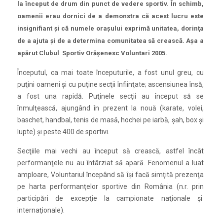
la început de drum din punct de vedere sportiv. În schimb,
oamenii erau dornici de a demonstra că acest lucru este
insignifiant şi că numele oraşului exprimă unitatea, dorinţa
de a ajuta şi de a determina comunitatea să crească. Aşa a
apărut Clubul Sportiv Orăşenesc Voluntari 2005.
Începutul, ca mai toate începuturile, a fost unul greu, cu
puţini oameni şi cu puţine secţii înfiinţate; ascensiunea însă,
a fost una rapidă. Puţinele secţii au început să se
înmulţească, ajungând în prezent la nouă (karate, volei,
baschet, handbal, tenis de masă, hochei pe iarbă, şah, box şi
lupte) şi peste 400 de sportivi.
Secţiile mai vechi au început să crească, astfel încât
performanţele nu au întârziat să apară. Fenomenul a luat
amploare, Voluntariul începând să îşi facă simţită prezenţa
pe harta performanţelor sportive din România (n.r. prin
participări de excepţie la campionate naţionale şi
internaţionale).