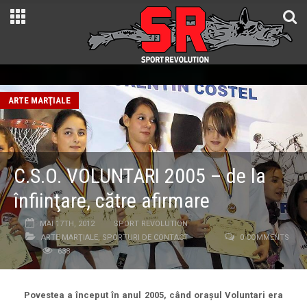
ARTE MARŢIALE
C.S.O. VOLUNTARI 2005 – de la
înfiinţare, către afirmare
MAI 17TH, 2012
SPORT REVOLUTION
ARTE MARŢIALE
,
SPORTURI DE CONTACT
0 COMMENTS
638
Povestea a început în anul 2005, când oraşul Voluntari era