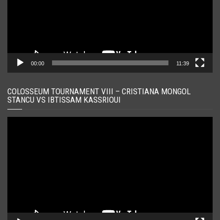
00:00
11:39
COLOSSEUM TOURNAMENT VIII – CRISTIANA MONGOL
STANCU VS IBTISSAM KASSRIOUI
Player
video