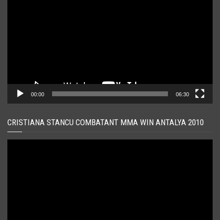
video
00:00
06:30
CRISTIANA STANCU COMBATANT MMA WIN ANTALYA 2010
Player
video