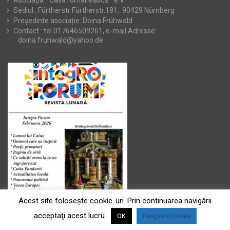
Asociația ” Casa românească ” e.V
Sediul : Fürtherstr Fürtherstr.181, 90429 Nürnberg
Președinte asociație: Doina Frühwald
Contact : tel.017646509261, e-mail Adresse:
doina.fruhwald@yahoo.de
Acest site foloseşte cookie-uri. Prin continuarea navigării
acceptaţi acest lucru.
OK
Despre Cookies