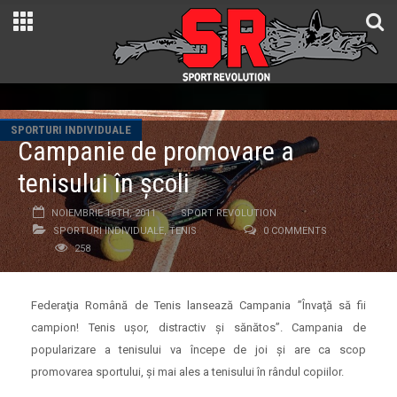
SPORTURI INDIVIDUALE
Campanie de promovare a
tenisului în şcoli
NOIEMBRIE 16TH, 2011
SPORT REVOLUTION
SPORTURI INDIVIDUALE
,
TENIS
0 COMMENTS
258
Federaţia Română de Tenis lansează Campania ”Învaţă să fii
campion! Tenis uşor, distractiv şi sănătos”. Campania de
popularizare a tenisului va începe de joi şi are ca scop
promovarea sportului, şi mai ales a tenisului în rândul copiilor.