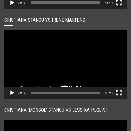
00:00
11:13
CRISTIANA STANCU VS IRENE MARTENS
Player
video
00:00
18:25
CRISTIANA ‘MONGOL’ STANCU VS JESSIKA PUGLISI
Player
video