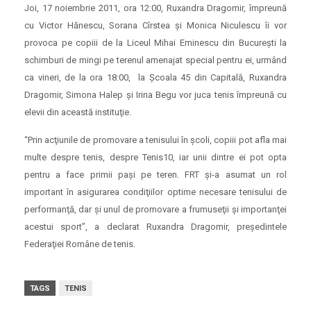
Joi, 17 noiembrie 2011, ora 12:00, Ruxandra Dragomir, împreună
cu Victor Hănescu, Sorana Cîrstea şi Monica Niculescu îi vor
provoca pe copiii de la Liceul Mihai Eminescu din Bucureşti la
schimburi de mingi pe terenul amenajat special pentru ei, urmând
ca vineri, de la ora 18:00, la Şcoala 45 din Capitală, Ruxandra
Dragomir, Simona Halep şi Irina Begu vor juca tenis împreună cu
elevii din această instituţie.
“Prin acţiunile de promovare a tenisului în şcoli, copiii pot afla mai
multe despre tenis, despre Tenis10, iar unii dintre ei pot opta
pentru a face primii paşi pe teren. FRT şi-a asumat un rol
important în asigurarea condiţiilor optime necesare tenisului de
performanţă, dar şi unul de promovare a frumuseţii şi importanţei
acestui sport”, a declarat Ruxandra Dragomir, preşedintele
Federaţiei Române de tenis.
TAGS
TENIS