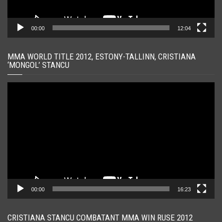
00:00
12:04
MMA WORLD TITLE 2012, ESTONY-TALLINN, CRISTIANA
‘MONGOL’ STANCU
Player
video
00:00
16:23
CRISTIANA STANCU COMBATANT MMA WIN RUSE 2012