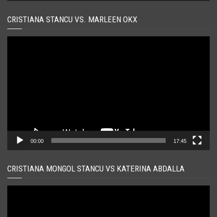
CRISTIANA STANCU VS. MARLEEN OKX
Player
video
00:00
17:45
CRISTIANA MONGOL STANCU VS KATERINA ABDALLA
Player
video