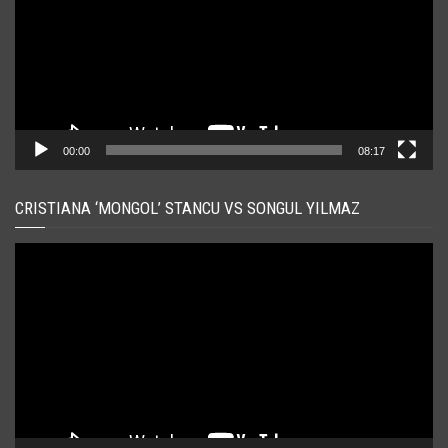
00:00
08:17
CRISTIANA ‘MONGOL’ STANCU VS SONGUL YILMAZ
Player
video