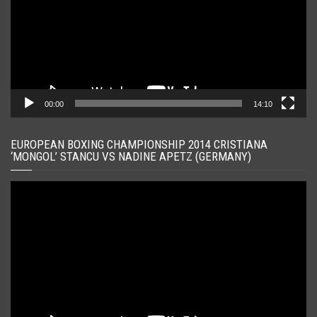
00:00
14:10
EUROPEAN BOXING CHAMPIONSHIP 2014 CRISTIANA
‘MONGOL’ STANCU VS NADINE APETZ (GERMANY)
Player
video