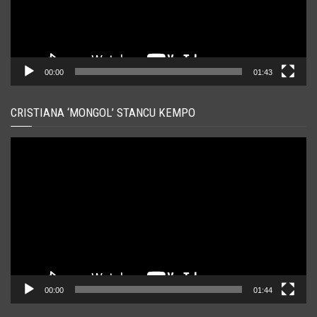
00:00
01:43
CRISTIANA ‘MONGOL’ STANCU KEMPO
Player
video
00:00
01:44