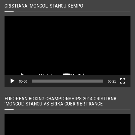
CRISTIANA ‘MONGOL’ STANCU KEMPO
Player
video
00:00
05:21
EUROPEAN BOXING CHAMPIONSHIPS 2014 CRISTIANA
‘MONGOL’ STANCU VS ERIKA GUERRIER FRANCE
Player
video