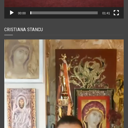
00:00
01:41
CRISTIANA STANCU
Player
video