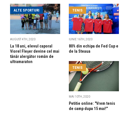
ALTE SPORTURI
TENIS
AUGUST 4TH, 2020
IUNIE 16TH, 2020
La 18 ani, elevul caporal
80% din echipa de Fed Cup e
Viorel Fleșer devine cel mai
de la Steaua
tânăr alergător român de
ultramaraton
TENIS
MAI 10TH, 2020
Petitie online: "Vrem tenis
de camp dupa 15 mai!"