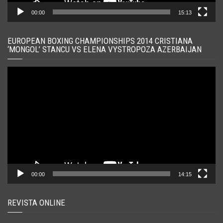
00:00
15:13
EUROPEAN BOXING CHAMPIONSHIPS 2014 CRISTIANA
‘MONGOL’ STANCU VS ELENA VYSTROPOZA AZERBAIJAN
Player
video
00:00
14:15
REVISTA ONLINE