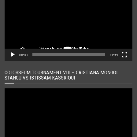
00:00
11:39
COLOSSEUM TOURNAMENT VIII – CRISTIANA MONGOL
STANCU VS IBTISSAM KASSRIOUI
Player
video