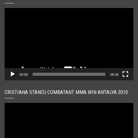
Player
video
00:00
06:30
CRISTIANA STANCU COMBATANT MMA WIN ANTALYA 2010
Player
video