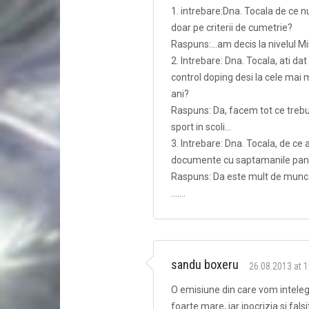
1. intrebare:Dna. Tocala de ce nu
doar pe criterii de cumetrie?
Raspuns:…am decis la nivelul Min
2. Intrebare: Dna. Tocala, ati da
control doping desi la cele mai mu
ani?
Raspuns: Da, facem tot ce trebui
sport in scoli…
3. Intrebare: Dna. Tocala, de ce 
documente cu saptamanile pana s
Raspuns: Da este mult de munca,
…….
sandu boxeru
26.08.2013 at 1
O emisiune din care vom intelege
foarte mare, iar ipocrizia si fal