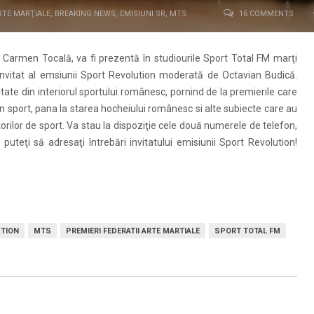
RTE MARŢIALE
,
BREAKING NEWS
,
EMISIUNI SR
,
MTS
16 COMMENTS
i, Carmen Tocală, va fi prezentă în studiourile Sport Total FM marţi
invitat al emsiunii Sport Revolution moderată de Octavian Budică.
tate din interiorul sportului românesc, pornind de la premierile care
în sport, pana la starea hocheiului românesc si alte subiecte care au
itorilor de sport. Va stau la dispoziţie cele două numerele de telefon,
teţi să adresaţi întrebări invitatului emisiunii Sport Revolution!
UTION
MTS
PREMIERI FEDERATII ARTE MARTIALE
SPORT TOTAL FM