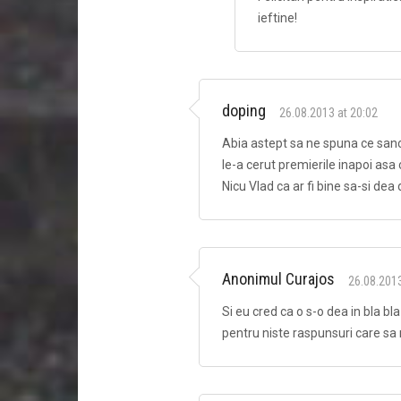
ieftine!
doping
26.08.2013 at 20:02
Abia astept sa ne spuna ce sanct
le-a cerut premierile inapoi asa
Nicu Vlad ca ar fi bine sa-si dea
Anonimul Curajos
26.08.2013
Si eu cred ca o s-o dea in bla b
pentru niste raspunsuri care sa n