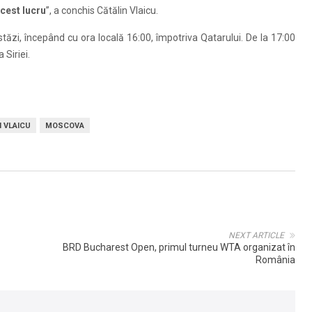
cest lucru
”, a conchis Cătălin Vlaicu.
zi, începând cu ora locală 16:00, împotriva Qatarului. De la 17:00
 Siriei.
N VLAICU
MOSCOVA
NEXT ARTICLE
BRD Bucharest Open, primul turneu WTA organizat în
România