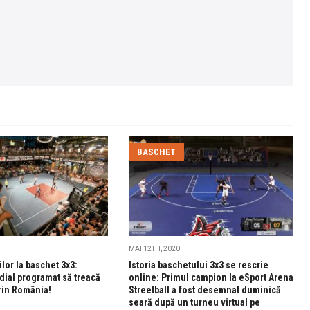
BASCHET
MAI 12TH, 2020
lor la baschet 3x3:
Istoria baschetului 3x3 se rescrie
dial programat să treacă
online: Primul campion la eSport Arena
rin România!
Streetball a fost desemnat duminică
seară după un turneu virtual pe