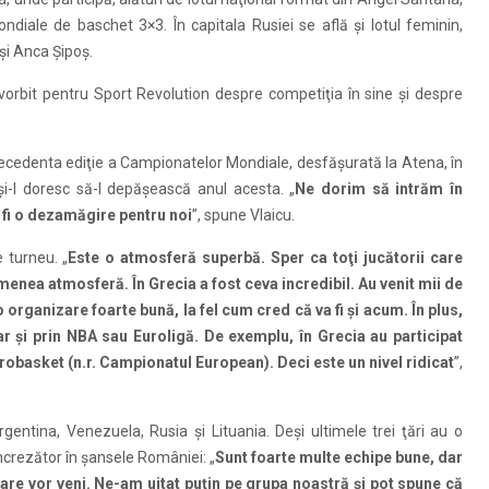
iale de baschet 3×3. În capitala Rusiei se află şi lotul feminin,
şi Anca Şipoş.
a vorbit pentru Sport Revolution despre competiţia în sine şi despre
precedenta ediţie a Campionatelor Mondiale, desfăşurată la Atena, în
 şi-l doresc să-l depăşească anul acesta. „
Ne dorim să intrăm în
 fi o dezamăgire pentru noi
”, spune Vlaicu.
 turneu. „
Este o atmosferă superbă. Sper ca toţi jucătorii care
emenea atmosferă. În Grecia a fost ceva incredibil. Au venit mii de
rganizare foarte bună, la fel cum cred că va fi şi acum. În plus,
hiar şi prin NBA sau Euroligă. De exemplu, în Grecia au participat
robasket (n.r. Campionatul European). Deci este un nivel ridicat
”,
ntina, Venezuela, Rusia şi Lituania. Deşi ultimele trei ţări au o
încrezător în şansele României: „
Sunt foarte multe echipe bune, dar
 care vor veni. Ne-am uitat puţin pe grupa noastră şi pot spune că