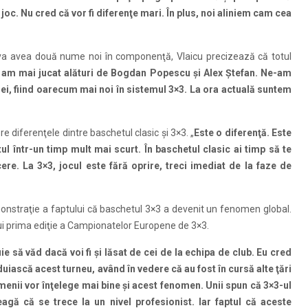
joc. Nu cred că vor fi diferenţe mari. În plus, noi aliniem cam cea
va avea două nume noi în componenţă, Vlaicu precizează că totul
a am mai jucat alături de Bogdan Popescu şi Alex Ştefan. Ne-am
 ei, fiind oarecum mai noi în sistemul 3×3. La ora actuală suntem
re diferenţele dintre baschetul clasic şi 3×3. „
Este o diferenţă. Este
ul într-un timp mult mai scurt. În baschetul clasic ai timp să te
re. La 3×3, jocul este fără oprire, treci imediat de la faze de
nstraţie a faptului că baschetul 3×3 a devenit un fenomen global.
ui prima ediţie a Campionatelor Europene de 3×3.
ie să văd dacă voi fi şi lăsat de cei de la echipa de club. Eu cred
iască acest turneu, având în vedere că au fost în cursă alte ţări
menii vor înţelege mai bine şi acest fenomen. Unii spun că 3×3-ul
eagă că se trece la un nivel profesionist. Iar faptul că aceste