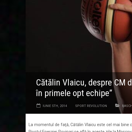
Cătălin Vlaicu, despre CM 
în primele opt echipe”
IUNIE 5TH, 2014
SPORT REVOLUTION
BASC
La momentul de faţă, Cătălin Vlaicu este cel mai bine c
Pivotul Energiei Rovinari se află în aceste zile la Mosco