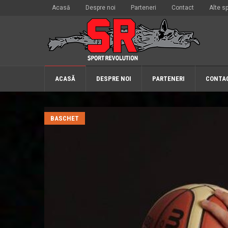
Acasă
Despre noi
Parteneri
Contact
Alte sp
ACASĂ
DESPRE NOI
PARTENERI
CONTA
BASCHET