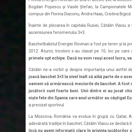
Bogdan Popescu şi Vasile Ştefan, la Campionatele Mond
compus din Florina Diaconu, Andra Haas, Cristina Bigică 
Înainte de plecarea în capitala Rusiei, Cătălin Vlaciu 
ascensiunea fenomenului 3×3.
Baschetbalistul Energiei Rovinari a fost pe teren şi la 
2012. Atunci, tricolorii s-au clasat pe 10, loc pe care
primele opt echipe. Dacă nu vom reuşi acest lucru, va
Cătălin ne-a vorbit şi despre importanţa unui astfel de
joacă baschet 3×3 la nivel înalt să aibă parte de o as
oameni să urmărească meciurile de baschet. A fost o o
jucătorii sunt foarte buni. Unii dintre ei au jucat c
nişte fete din Spania care anul următor au câştigat Eu
a precizat sportivul.
La Moscova, România va evolua în grupă cu Qatar, Arge
adevărată tradiţie în baschet, Cătălin Vlaicu se declară 
încă nu avem informaţii clare în privinţa jucătorilor