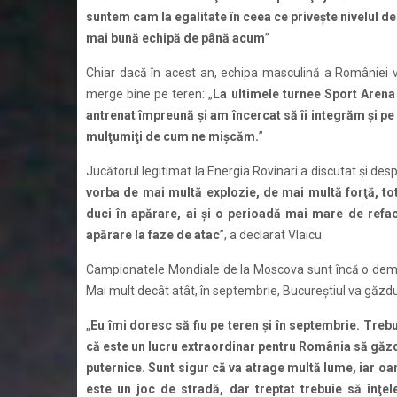
suntem cam la egalitate în ceea ce priveşte nivelul de 
mai bună echipă de până acum
”
Chiar dacă în acest an, echipa masculină a României 
merge bine pe teren: „
La ultimele turnee Sport Aren
antrenat împreună şi am încercat să îi integrăm şi pe
mulţumiţi de cum ne mişcăm.
”
Jucătorul legitimat la Energia Rovinari a discutat şi desp
vorba de mai multă explozie, de mai multă forţă, tot
duci în apărare, ai şi o perioadă mai mare de reface
apărare la faze de atac
”, a declarat Vlaicu.
Campionatele Mondiale de la Moscova sunt încă o demo
Mai mult decât atât, în septembrie, Bucureştiul va găzd
„
Eu îmi doresc să fiu pe teren şi în septembrie. Trebu
că este un lucru extraordinar pentru România să găzdu
puternice. Sunt sigur că va atrage multă lume, iar oa
este un joc de stradă, dar treptat trebuie să înţel