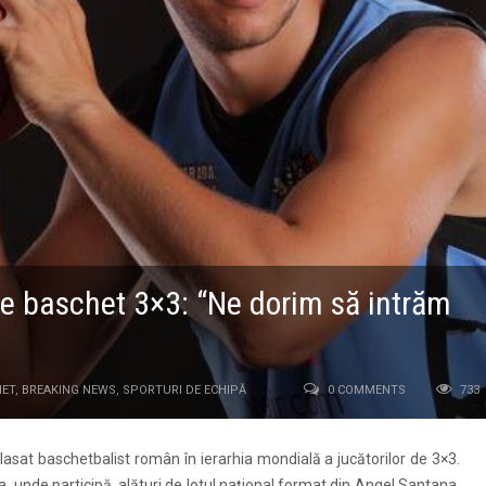
de baschet 3×3: “Ne dorim să intrăm
HET
,
BREAKING NEWS
,
SPORTURI DE ECHIPĂ
0 COMMENTS
733
lasat baschetbalist român în ierarhia mondială a jucătorilor de 3×3.
va, unde participă, alături de lotul naţional format din Angel Santana,