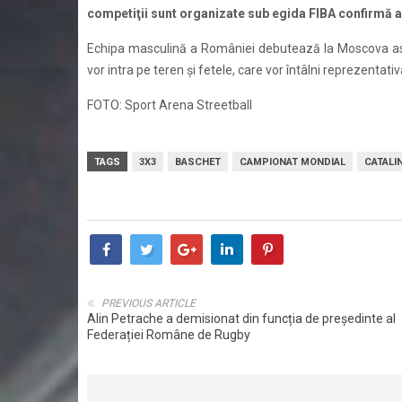
competiţii sunt organizate sub egida FIBA confirmă a
Echipa masculină a României debutează la Moscova astă
vor intra pe teren şi fetele, care vor întâlni reprezentativa
FOTO: Sport Arena Streetball
TAGS
3X3
BASCHET
CAMPIONAT MONDIAL
CATALI
PREVIOUS ARTICLE
Alin Petrache a demisionat din funcția de președinte al
Federației Române de Rugby