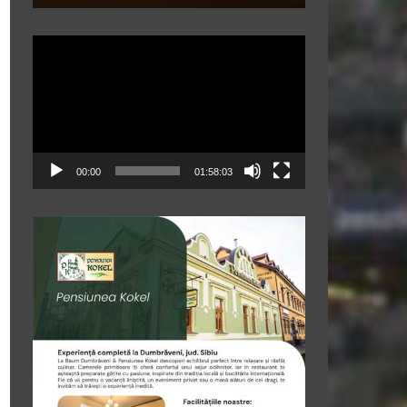
Player
video
00:00
01:58:03