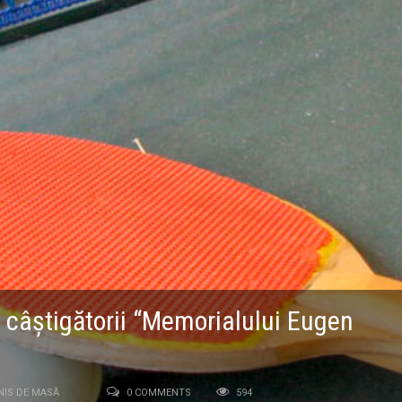
 câştigătorii “Memorialului Eugen
NIS DE MASĂ
0 COMMENTS
594