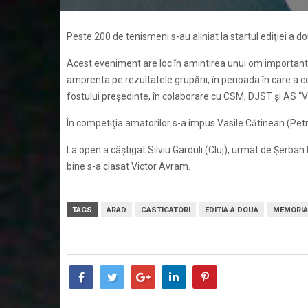
Peste 200 de tenismeni s-au aliniat la startul ediţiei a
Acest eveniment are loc în amintirea unui om important p
amprenta pe rezultatele grupării, în perioada în care a
fostului preşedinte, în colaborare cu CSM, DJST şi AS “Vi
În competiţia amatorilor s-a impus Vasile Cătinean (Petri
La open a câştigat Silviu Garduli (Cluj), urmat de Şerban
bine s-a clasat Victor Avram.
TAGS
ARAD
CASTIGATORI
EDITIA A DOUA
MEMORIA