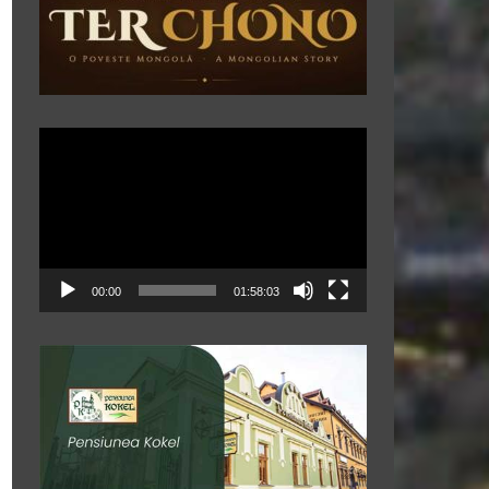
Player
video
00:00
01:58:03