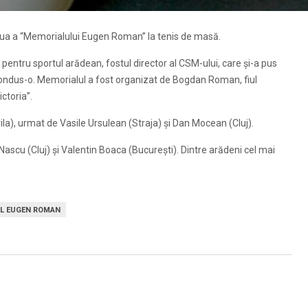
 doua a “Memorialului Eugen Roman” la tenis de masă.
entru sportul arădean, fostul director al CSM-ului, care şi-a pus
 condus-o. Memorialul a fost organizat de Bogdan Roman, fiul
ctoria”.
la), urmat de Vasile Ursulean (Straja) şi Dan Mocean (Cluj).
 Nascu (Cluj) şi Valentin Boaca (Bucureşti). Dintre arădeni cel mai
L EUGEN ROMAN