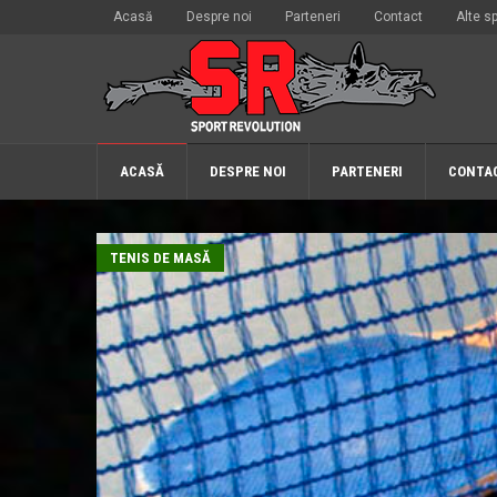
Acasă
Despre noi
Parteneri
Contact
Alte sp
ACASĂ
DESPRE NOI
PARTENERI
CONTA
TENIS DE MASĂ