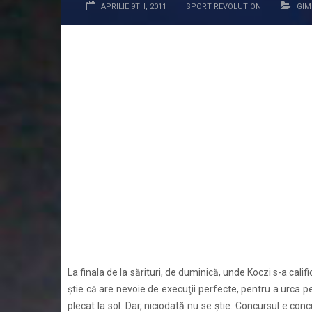
APRILIE 9TH, 2011
SPORT REVOLUTION
GIM
Flavius Koczi a reuşit un concurs perfect în primele sa
cu o medalie de aur la sol şi una de argint la individu
cu încă una la sărituri.
Koczi aprecia că medalia de argint câştigată vineri l-a a
de la sol. ”Nu ştiu dacă m-au ambiţionat cele 50/1000 d
medalie şi nu mai aveam emoţii. Calmul şi-a spus cuvân
15,300, 15,400. Mi-am spus că nu pot să câştig decât
cea de la cal. Am un integral cu 6,60 notă de plecare 
ultima linie am bălmăjit-o puţin, dar nota de plecare
acum încolo şi alte medalii la sărituri, la cal, la indivi
campionul român după concurs.
La finala de la sărituri, de duminică, unde Koczi s-a cali
ştie că are nevoie de execuţii perfecte, pentru a urca p
plecat la sol. Dar, niciodată nu se ştie. Concursul e con