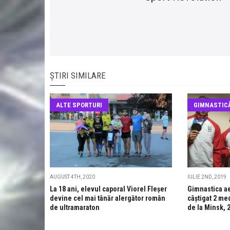
ȘTIRI SIMILARE
ALTE SPORTURI
GIMNASTIC
AUGUST 4TH, 2020
IULIE 2ND, 2019
La 18 ani, elevul caporal Viorel Fleșer
Gimnastica a
devine cel mai tânăr alergător român
câștigat 2 me
de ultramaraton
de la Minsk, 