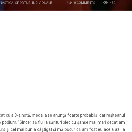
NASTICĂ
,
SPORTURI INDIVIDUALE
0 COMMENTS
432
le finale de la Campionatele Europene 2011 de gimnastică artistică,
al compus, iar duminică ar putea să-şi sporească zestrea de medalii
jutat să-şi găsească liniştea interioară şi să abordeze cu calm finala
in finala de ieri, dar am fost mult mai liniştit. Câştigasem deja o
tul, chiar şi când am văzut ce note mari au luat cei din faţa mea,
 dacă sunt calm şi mi-a ieşit. E a doua mea medalie de aur, după
şi nu-mi trebuia decât o notă mare de execuţie. Am reuşit, deşi la
 fiind mare m-a ajutat să vin primul. Să sperăm că mai urmează de
dual. Sunt foarte fericit, mi-am îndeplinit toate obiectivele”, declara
ficat cu a 3-a notă, medalia se anunţă foarte probabilă, dar reşiţeanul
e podium. ”Sincer să fiu, la sărituri plec cu şanse mai mari decât am
curs şi cel mai bun a câştigat şi mă bucur că am fost eu acela azi la