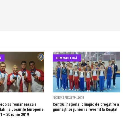
Ă
GIMNASTICĂ
NOIEMBRIE 28TH, 2018
erobică românească a
Centrul național olimpic de pregătire a
dalii la Jocurile Europene
gimnaștilor juniori a revenit la Reșița!
21 – 30 iunie 2019