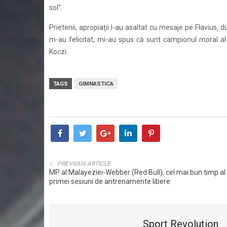
sol”.
Prietenii, apropiaţii l-au asaltat cu mesaje pe Flavius, d
m-au felicitat, mi-au spus că sunt campionul moral al 
Koczi.
TAGS
GIMNASTICA
PREVIOUS ARTICLE
MP al Malayeziei-Webber (Red Bull), cel mai bun timp al
primei sesiuni de antrenamente libere
Sport Revolution