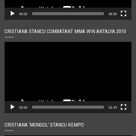
00:00
06:30
CRISTIANA STANCU COMBATANT MMA WIN ANTALYA 2010
Player
video
00:00
01:43
CRISTIANA ‘MONGOL’ STANCU KEMPO