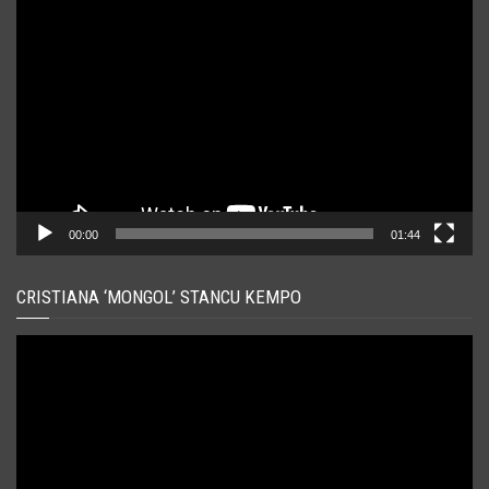
Player
video
00:00
01:44
CRISTIANA ‘MONGOL’ STANCU KEMPO
Player
video