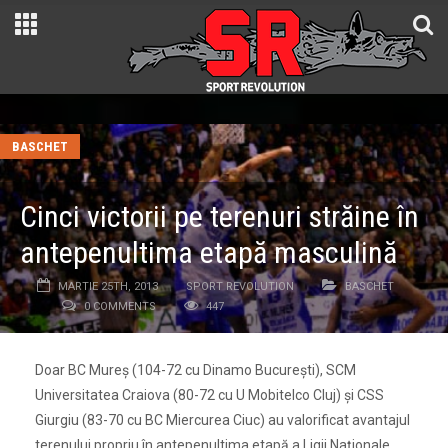
BASCHET
Cinci victorii pe terenuri străine în
antepenultima etapă masculină
MARTIE 25TH, 2013
SPORT REVOLUTION
BASCHET
0 COMMENTS
447
Doar BC Mureș (104-72 cu Dinamo București), SCM
Universitatea Craiova (80-72 cu U Mobitelco Cluj) și CSS
Giurgiu (83-70 cu BC Miercurea Ciuc) au valorificat avantajul
terenului propriu în antepenultima etapă a Ligii Naționale