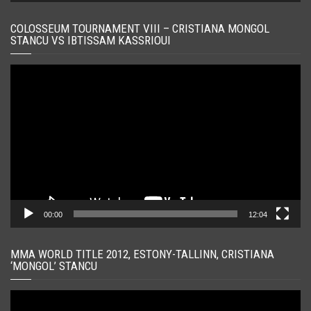
COLOSSEUM TOURNAMENT VIII – CRISTIANA MONGOL
STANCU VS IBTISSAM KASSRIOUI
Player
video
00:00
12:04
MMA WORLD TITLE 2012, ESTONY-TALLINN, CRISTIANA
‘MONGOL’ STANCU
Player
video