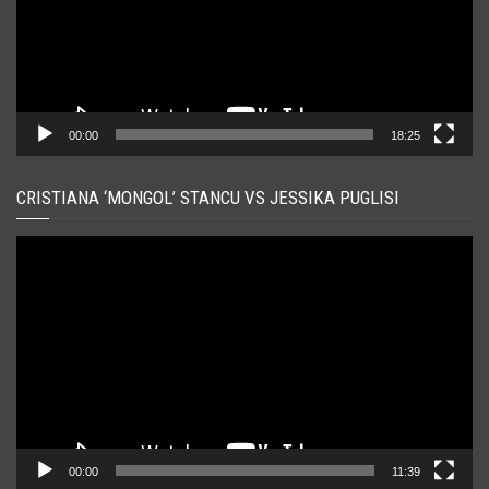
00:00
18:25
CRISTIANA ‘MONGOL’ STANCU VS JESSIKA PUGLISI
Player
video
00:00
11:39