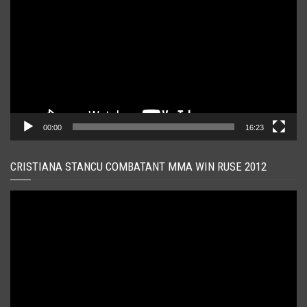
00:00
16:23
CRISTIANA STANCU COMBATANT MMA WIN RUSE 2012
Player
video