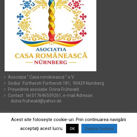
Asociația ” Casa românească ” e.V
Sediul : Fürtherstr Fürtherstr.181, 90429 Nürnberg
Președinte asociație: Doina Frühwald
Contact : tel.017646509261, e-mail Adresse:
doina.fruhwald@yahoo.de
Acest site foloseşte cookie-uri. Prin continuarea navigării
acceptaţi acest lucru.
OK
Despre Cookies