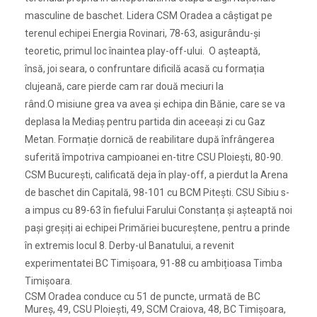
masculine de baschet. Lidera CSM Oradea a câștigat pe
terenul echipei Energia Rovinari, 78-63, asigurându-și
teoretic, primul loc înaintea play-off-ului. O așteaptă,
însă, joi seara, o confruntare dificilă acasă cu formația
clujeană, care pierde cam rar două meciuri la
rând.O misiune grea va avea și echipa din Bănie, care se va
deplasa la Mediaș pentru partida din aceeași zi cu Gaz
Metan. Formație dornică de reabilitare după înfrângerea
suferită împotriva campioanei en-titre CSU Ploiești, 80-90.
CSM București, calificată deja în play-off, a pierdut la Arena
de baschet din Capitală, 98-101 cu BCM Pitești. CSU Sibiu s-
a impus cu 89-63 în fiefului Farului Constanța și așteaptă noi
pași greșiți ai echipei Primăriei bucureștene, pentru a prinde
în extremis locul 8. Derby-ul Banatului, a revenit
experimentatei BC Timișoara, 91-88 cu ambițioasa Timba
Timișoara.
CSM Oradea conduce cu 51 de puncte, urmată de BC
Mureș, 49, CSU Ploiești, 49, SCM Craiova, 48, BC Timișoara,