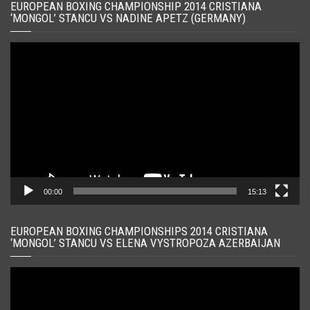
EUROPEAN BOXING CHAMPIONSHIP 2014 CRISTIANA
‘MONGOL’ STANCU VS NADINE APETZ (GERMANY)
Player
video
00:00
15:13
EUROPEAN BOXING CHAMPIONSHIPS 2014 CRISTIANA
‘MONGOL’ STANCU VS ELENA VYSTROPOZA AZERBAIJAN
Player
video