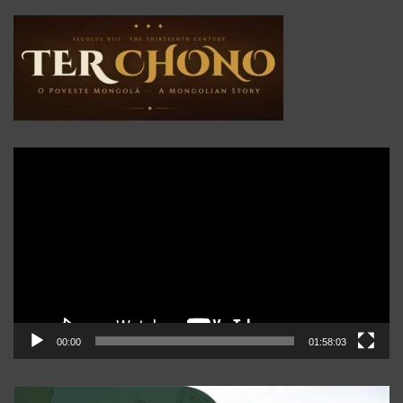
Player
video
00:00
01:58:03