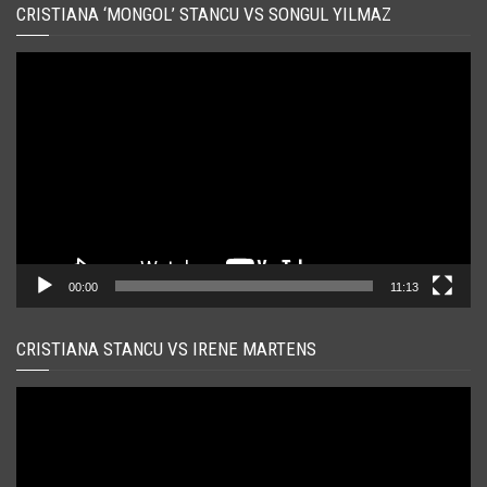
CRISTIANA ‘MONGOL’ STANCU VS SONGUL YILMAZ
Player
video
00:00
11:13
CRISTIANA STANCU VS IRENE MARTENS
Player
video