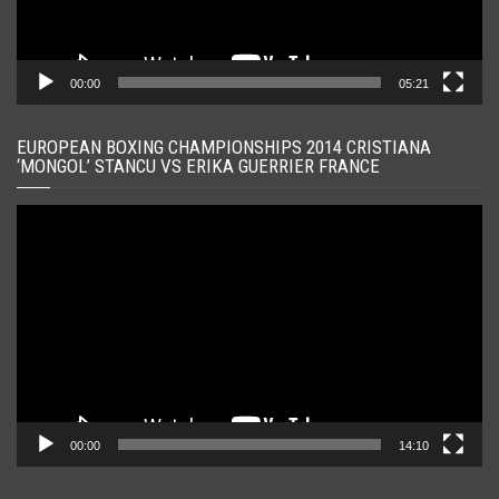
00:00
05:21
EUROPEAN BOXING CHAMPIONSHIPS 2014 CRISTIANA
‘MONGOL’ STANCU VS ERIKA GUERRIER FRANCE
Player
video
00:00
14:10