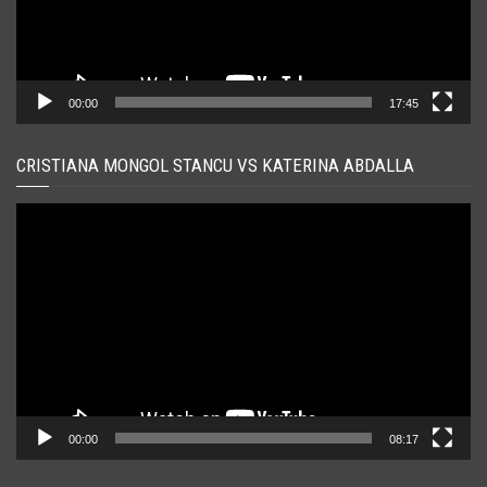
00:00
17:45
CRISTIANA MONGOL STANCU VS KATERINA ABDALLA
Player
video
00:00
08:17