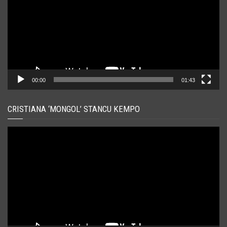
00:00
01:43
CRISTIANA ‘MONGOL’ STANCU KEMPO
Player
video