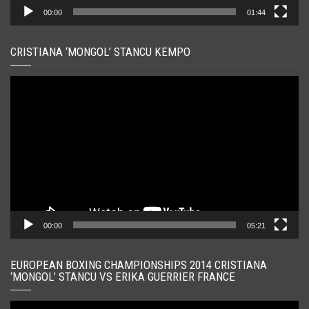
00:00
01:44
CRISTIANA ‘MONGOL’ STANCU KEMPO
Player
video
00:00
05:21
EUROPEAN BOXING CHAMPIONSHIPS 2014 CRISTIANA
‘MONGOL’ STANCU VS ERIKA GUERRIER FRANCE
Player