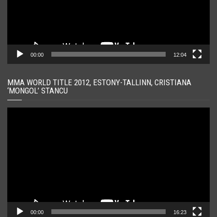
00:00
12:04
MMA WORLD TITLE 2012, ESTONY-TALLINN, CRISTIANA
‘MONGOL’ STANCU
Player
video
00:00
16:23