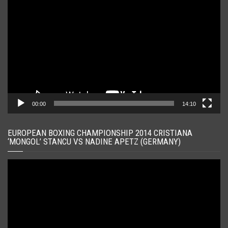
video
00:00
14:10
EUROPEAN BOXING CHAMPIONSHIP 2014 CRISTIANA
‘MONGOL’ STANCU VS NADINE APETZ (GERMANY)
Player
video