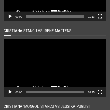
00:00
11:13
CRISTIANA STANCU VS IRENE MARTENS
Player
video
00:00
18:25
CRISTIANA ‘MONGOL’ STANCU VS JESSIKA PUGLISI