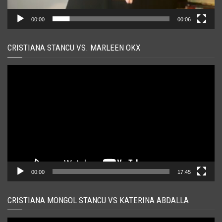
00:00
00:06
CRISTIANA STANCU VS. MARLEEN OKX
Player
video
00:00
17:45
CRISTIANA MONGOL STANCU VS KATERINA ABDALLA
Player