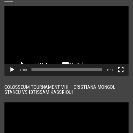
Player
video
00:00
11:39
COLOSSEUM TOURNAMENT VIII – CRISTIANA MONGOL
STANCU VS IBTISSAM KASSRIOUI
Player
video