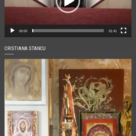
00:00
01:41
CRISTIANA STANCU
Player
video