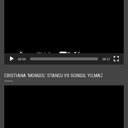
video
00:00
08:17
CRISTIANA ‘MONGOL’ STANCU VS SONGUL YILMAZ
Player
video