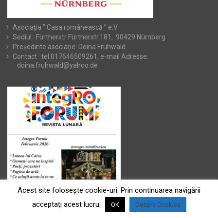
Asociația ” Casa românească ” e.V
Sediul : Fürtherstr Fürtherstr.181, 90429 Nürnberg
Președinte asociație: Doina Frühwald
Contact : tel.017646509261, e-mail Adresse:
doina.fruhwald@yahoo.de
Acest site foloseşte cookie-uri. Prin continuarea navigării
acceptaţi acest lucru.
OK
Despre Cookies