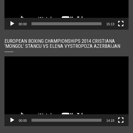
00:00
15:13
EUROPEAN BOXING CHAMPIONSHIPS 2014 CRISTIANA
‘MONGOL’ STANCU VS ELENA VYSTROPOZA AZERBAIJAN
Player
video
00:00
14:15