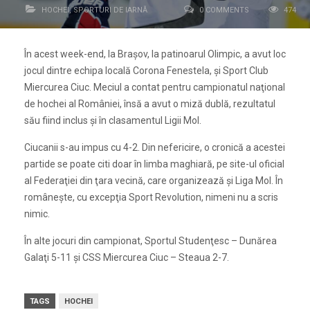
HOCHEI
,
SPORTURI DE IARNĂ
0 COMMENTS
474
În acest week-end, la Braşov, la patinoarul Olimpic, a avut loc
jocul dintre echipa locală Corona Fenestela, şi Sport Club
Miercurea Ciuc. Meciul a contat pentru campionatul naţional
de hochei al României, însă a avut o miză dublă, rezultatul
său fiind inclus şi în clasamentul Ligii Mol.
Ciucanii s-au impus cu 4-2. Din nefericire, o cronică a acestei
partide se poate citi doar în limba maghiară, pe site-ul oficial
al Federaţiei din ţara vecină, care organizează şi Liga Mol. În
româneşte, cu excepţia Sport Revolution, nimeni nu a scris
nimic.
În alte jocuri din campionat, Sportul Studenţesc – Dunărea
Galaţi 5-11 şi CSS Miercurea Ciuc – Steaua 2-7.
TAGS
HOCHEI