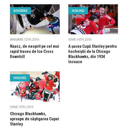
DIVERSE
HOCHEI
IANUARIE 12TH, 2016
IUNIE 16TH, 2015
Naasz, de neoprit pe cel mai
A șasea Cupă Stanley pentru
rapid traseu de Ice Cross
hocheiștii de la Chicago
Downhill
Blackhawks, din 1934
încoace
HOCHEI
IUNIE 15TH, 2015
Chicago Blackhawks,
aproape de câștigarea Cupei
Stanley