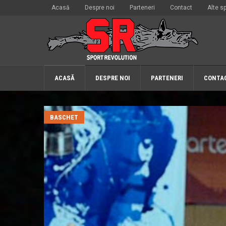
Acasă
Despre noi
Parteneri
Contact
Alte sp
ACASĂ
DESPRE NOI
PARTENERI
CONTA
BASCHET