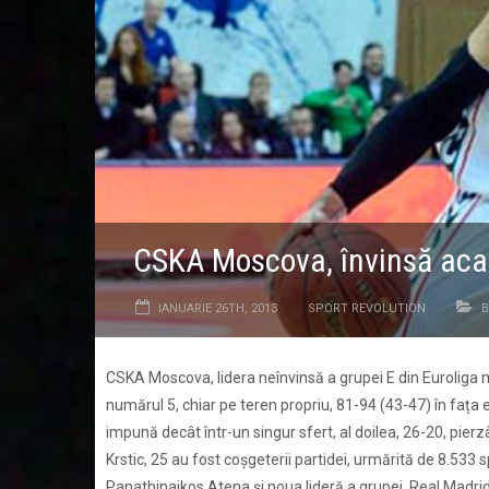
CSKA Moscova, învinsă acas
IANUARIE 26TH, 2013
SPORT REVOLUTION
B
CSKA Moscova, lidera neînvinsă a grupei E din Euroliga 
numărul 5, chiar pe teren propriu, 81-94 (43-47) în fața 
impună decât într-un singur sfert, al doilea, 26-20, pierzâ
Krstic, 25 au fost coșgeterii partidei, urmărită de 8.533 s
Panathinaikos Atena și noua lideră a grupei, Real Madrid,