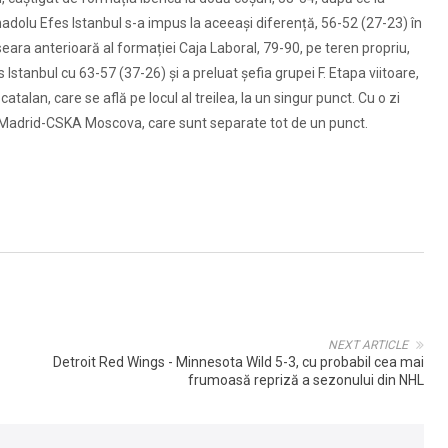
adolu Efes Istanbul s-a impus la aceeași diferență, 56-52 (27-23) în
seara anterioară al formației Caja Laboral, 79-90, pe teren propriu,
stanbul cu 63-57 (37-26) și a preluat șefia grupei F. Etapa viitoare,
talan, care se află pe locul al treilea, la un singur punct. Cu o zi
l Madrid-CSKA Moscova, care sunt separate tot de un punct.
NEXT ARTICLE
Detroit Red Wings - Minnesota Wild 5-3, cu probabil cea mai
frumoasă repriză a sezonului din NHL