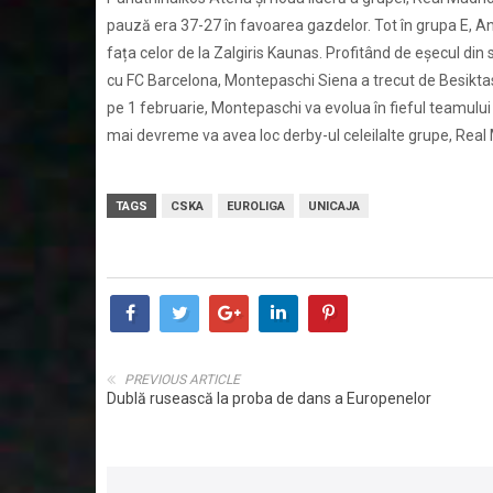
pauză era 37-27 în favoarea gazdelor. Tot în grupa E, An
fața celor de la Zalgiris Kaunas. Profitând de eșecul din 
cu FC Barcelona, Montepaschi Siena a trecut de Besiktas I
pe 1 februarie, Montepaschi va evolua în fieful teamului ca
mai devreme va avea loc derby-ul celeilalte grupe, Rea
TAGS
CSKA
EUROLIGA
UNICAJA
PREVIOUS ARTICLE
Dublă rusească la proba de dans a Europenelor