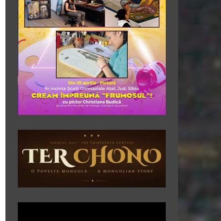
Player
video