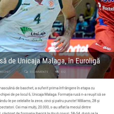
ă de Unicaja Malaga, în Euroligă
ASCHET
0 COMMENTS
512
masculină de baschet, a suferit prima înfrângere în etapa cu
echipei de pe locul 6, Unicaja Malaga. Formația rusă n-a reușit să se
ndu-le pe celelalte la zece, cinci și patru puncte! Williams, 28 și
pectatori. Cei mai mulți, 20.000, s-au aflat la meciul dintre
 câștigat de formația iberică la două coșuri, 58-54, după ce la