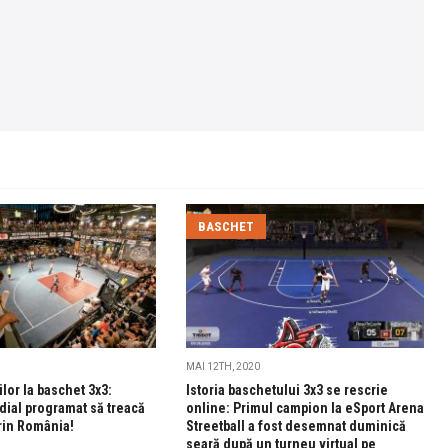
BASCHET
MAI 12TH, 2020
lor la baschet 3x3:
Istoria baschetului 3x3 se rescrie
dial programat să treacă
online: Primul campion la eSport Arena
rin România!
Streetball a fost desemnat duminică
seară după un turneu virtual pe