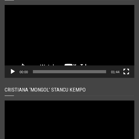
Player
video
00:00
01:44
CRISTIANA ‘MONGOL’ STANCU KEMPO
Player
video