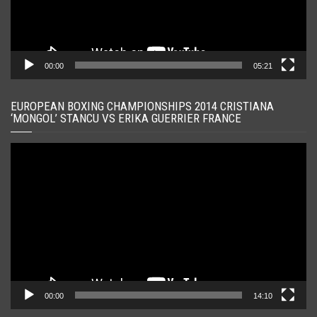
00:00
05:21
EUROPEAN BOXING CHAMPIONSHIPS 2014 CRISTIANA
‘MONGOL’ STANCU VS ERIKA GUERRIER FRANCE
Player
video
00:00
14:10