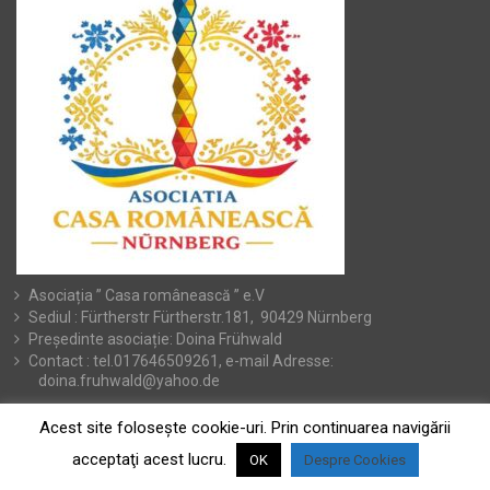
Asociația ” Casa românească ” e.V
Sediul : Fürtherstr Fürtherstr.181, 90429 Nürnberg
Președinte asociație: Doina Frühwald
Contact : tel.017646509261, e-mail Adresse:
doina.fruhwald@yahoo.de
Acest site foloseşte cookie-uri. Prin continuarea navigării
acceptaţi acest lucru.
OK
Despre Cookies