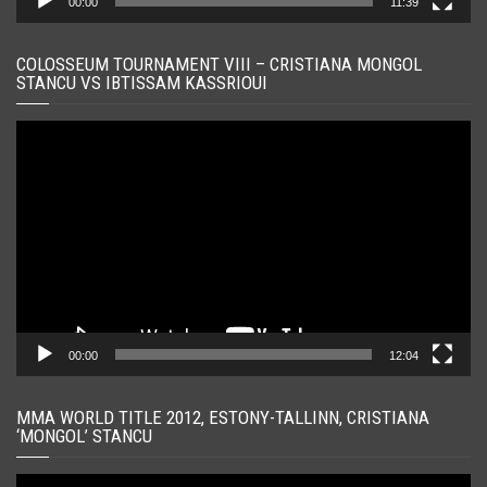
00:00
11:39
COLOSSEUM TOURNAMENT VIII – CRISTIANA MONGOL
STANCU VS IBTISSAM KASSRIOUI
Player
video
00:00
12:04
MMA WORLD TITLE 2012, ESTONY-TALLINN, CRISTIANA
‘MONGOL’ STANCU
Player