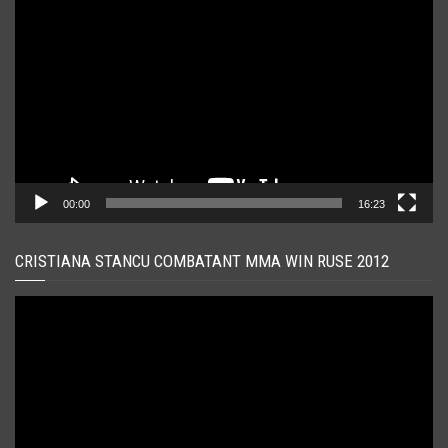
video
00:00
16:23
CRISTIANA STANCU COMBATANT MMA WIN RUSE 2012
Player
video