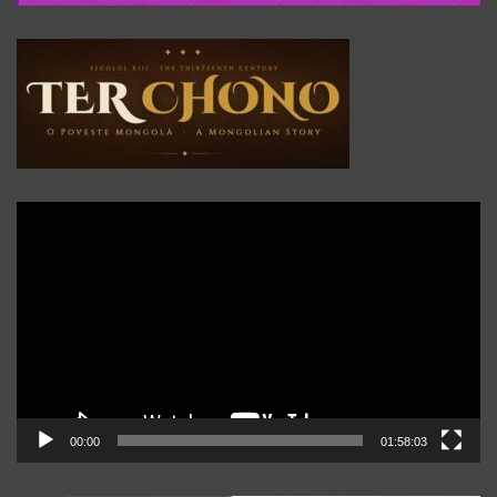
Player
video
00:00
01:58:03