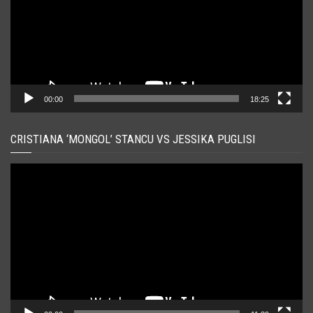
00:00
18:25
CRISTIANA ‘MONGOL’ STANCU VS JESSIKA PUGLISI
Player
video