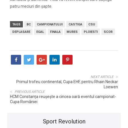
patru meciuri din șapte.
TAGS
BC
CAMPIONATULUI
CASTIGA
CSU
DEPLASARE
EGAL
FINALA
MURES
PLOIESTI
SCOR
NEXT ARTICLE
Primul trofeu continental, Cupa EHF, pentru Rhain Neckar
Loewen
PREVIOUS ARTICLE
HCM Constanța reușește a cincea oară eventul campionat-
Cupa României
Sport Revolution