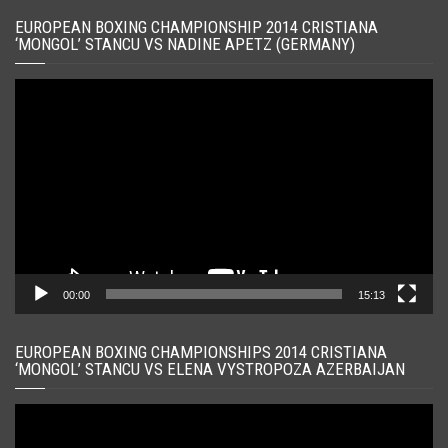
EUROPEAN BOXING CHAMPIONSHIP 2014 CRISTIANA
‘MONGOL’ STANCU VS NADINE APETZ (GERMANY)
Player
video
00:00
15:13
EUROPEAN BOXING CHAMPIONSHIPS 2014 CRISTIANA
‘MONGOL’ STANCU VS ELENA VYSTROPOZA AZERBAIJAN
Player
video