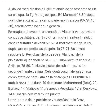
Al doilea meci din finala Ligii Naționale de baschet masculin
care a opus la Tg. Mureș echipele BC Mureș și CSU Ploiești
s-a încheiat cu victoria campioanei en-titre, scor 83-78 (45-
38), scorul devenind egal la general.
Formația prahoveană, antrenată de Vladimir Arnautovic, a
condus ostilitățile, până cu cinci minute înaintea finalului,
când rezultatul a devenit 67-67. A mai fost un egal la 69,
după care oaspeții s-au desprins la 76-71. Au urmat
reușitele lui Peciukas, de la gazde și Vlahovic, de la
ploieșteni, ajungându-se la 78-79. După lovitura liberă a lui
Szijarto, 78-80, Ceskovic a ratat de sub panou, cu 14
secunde înainte de final. Cele două coșuri ale lui Burlacu,
completate de nereușita de la distanță a lui Dumitru au
stabilit rezultatul după 40 de minute. Mohammed (foto), 20,
Burlacu, 14, Vlahovic, 11, respectiv Peciukas, 17, și Ceskovic,
14 au înscris cele mai multe puncte.
Următoarele două partide se vor desfășura la Brazi,
sâmbătă și duminică. Titlul va reveni echipei care câștigă