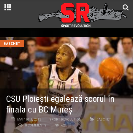
BASCHET
CSU Ploiești egalează scorul în
finala cu BC Mureș
MAI 19TH, 2013
SPORT REVOLUTION
BASCHET
0 COMMENTS
621