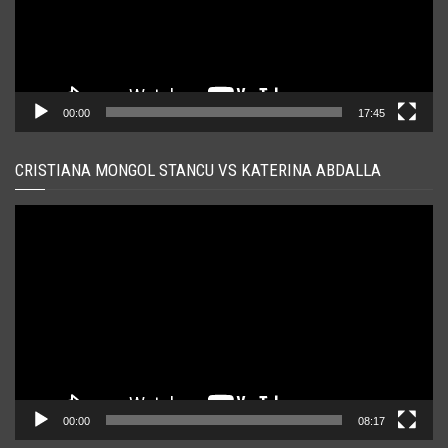
00:00
17:45
CRISTIANA MONGOL STANCU VS KATERINA ABDALLA
Player
video
00:00
08:17