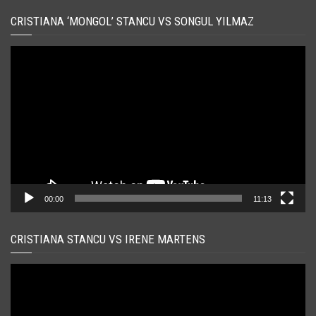
CRISTIANA ‘MONGOL’ STANCU VS SONGUL YILMAZ
Player
video
00:00
11:13
CRISTIANA STANCU VS IRENE MARTENS
Player
video