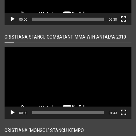
00:00
06:30
CRISTIANA STANCU COMBATANT MMA WIN ANTALYA 2010
Player
video
00:00
01:43
CRISTIANA ‘MONGOL’ STANCU KEMPO