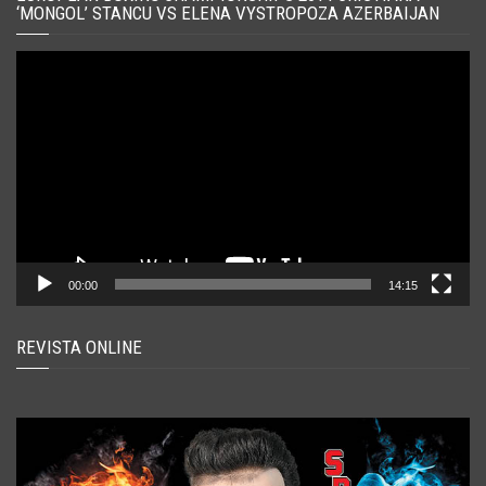
‘MONGOL’ STANCU VS ELENA VYSTROPOZA AZERBAIJAN
Player
video
00:00
14:15
REVISTA ONLINE