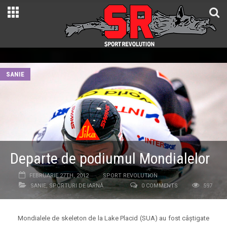
SANIE
Departe de podiumul Mondialelor
FEBRUARIE 27TH, 2012
SPORT REVOLUTION
SANIE
,
SPORTURI DE IARNĂ
0 COMMENTS
597
Mondialele de skeleton de la Lake Placid (SUA) au fost câștigate