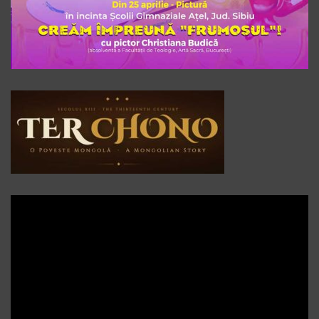
Player
video