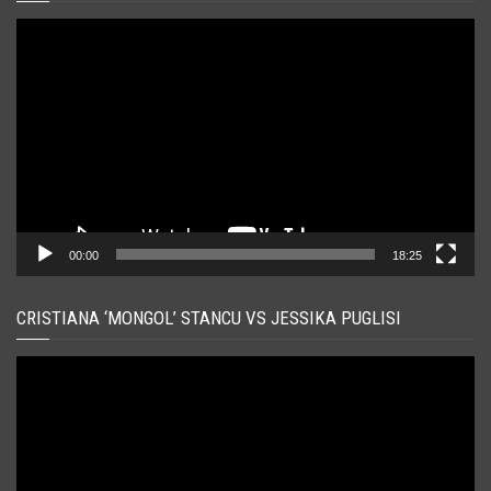
Player
video
00:00
18:25
CRISTIANA ‘MONGOL’ STANCU VS JESSIKA PUGLISI
Player
video