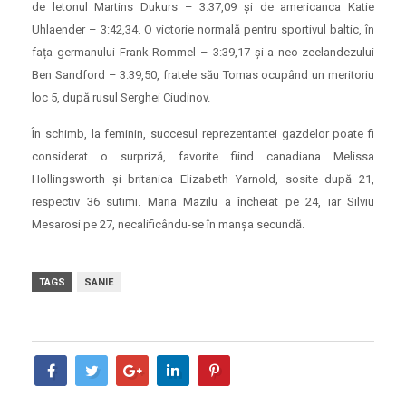
de letonul Martins Dukurs – 3:37,09 și de americanca Katie
Uhlaender – 3:42,34. O victorie normală pentru sportivul baltic, în
fața germanului Frank Rommel – 3:39,17 și a neo-zeelandezului
Ben Sandford – 3:39,50, fratele său Tomas ocupând un meritoriu
loc 5, după rusul Serghei Ciudinov.
În schimb, la feminin, succesul reprezentantei gazdelor poate fi
considerat o surpriză, favorite fiind canadiana Melissa
Hollingsworth și britanica Elizabeth Yarnold, sosite după 21,
respectiv 36 sutimi. Maria Mazilu a încheiat pe 24, iar Silviu
Mesarosi pe 27, necalificându-se în manșa secundă.
TAGS
SANIE