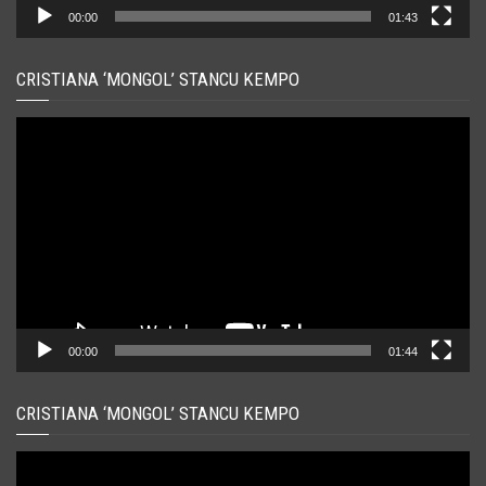
00:00
01:43
CRISTIANA ‘MONGOL’ STANCU KEMPO
Player
video
00:00
01:44
CRISTIANA ‘MONGOL’ STANCU KEMPO
Player
video