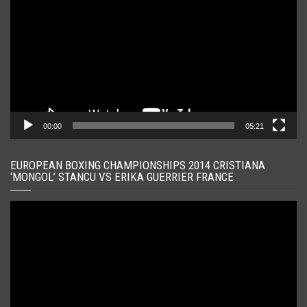
00:00
05:21
EUROPEAN BOXING CHAMPIONSHIPS 2014 CRISTIANA
‘MONGOL’ STANCU VS ERIKA GUERRIER FRANCE
Player
video