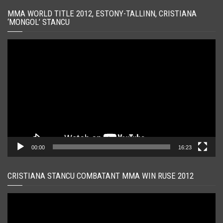
MMA WORLD TITLE 2012, ESTONY-TALLINN, CRISTIANA
‘MONGOL’ STANCU
Player
video
00:00
16:23
CRISTIANA STANCU COMBATANT MMA WIN RUSE 2012
Player
video