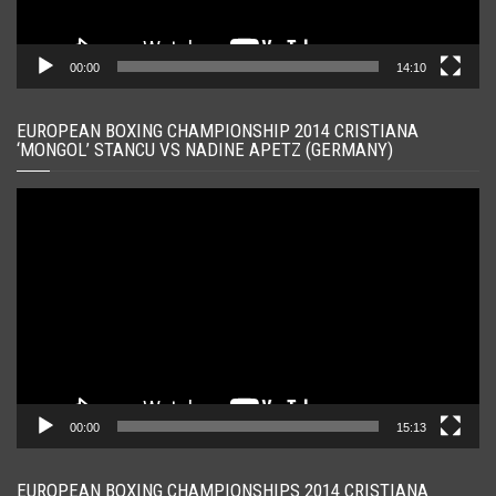
00:00
14:10
EUROPEAN BOXING CHAMPIONSHIP 2014 CRISTIANA
‘MONGOL’ STANCU VS NADINE APETZ (GERMANY)
Player
video
00:00
15:13
EUROPEAN BOXING CHAMPIONSHIPS 2014 CRISTIANA