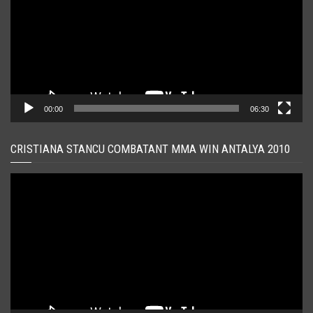
00:00
06:30
CRISTIANA STANCU COMBATANT MMA WIN ANTALYA 2010
Player
video