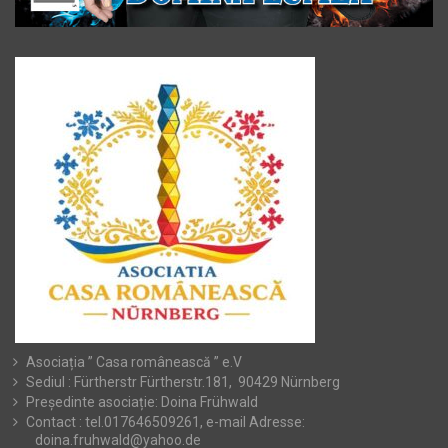
Asociația ” Casa românească ” e.V
Sediul : Fürtherstr Fürtherstr.181, 90429 Nürnberg
Președinte asociație: Doina Frühwald
Contact : tel.017646509261, e-mail Adresse:
doina.fruhwald@yahoo.de