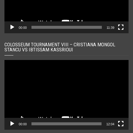
00:00
11:39
COLOSSEUM TOURNAMENT VIII – CRISTIANA MONGOL
STANCU VS IBTISSAM KASSRIOUI
Player
video
00:00
12:04