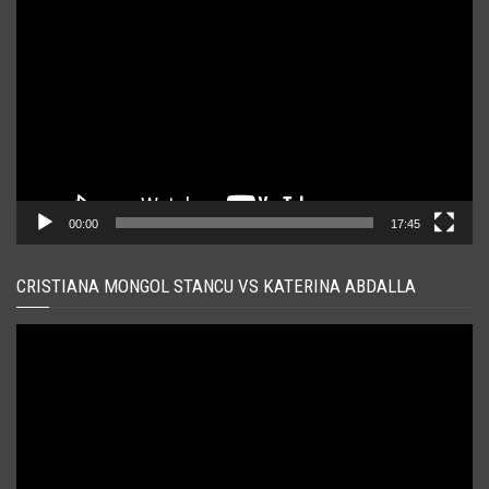
video
00:00
17:45
CRISTIANA MONGOL STANCU VS KATERINA ABDALLA
Player
video