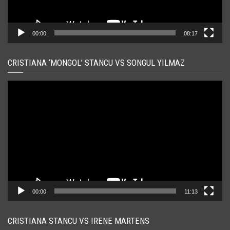
00:00
08:17
CRISTIANA ‘MONGOL’ STANCU VS SONGUL YILMAZ
Player
video
00:00
11:13
CRISTIANA STANCU VS IRENE MARTENS